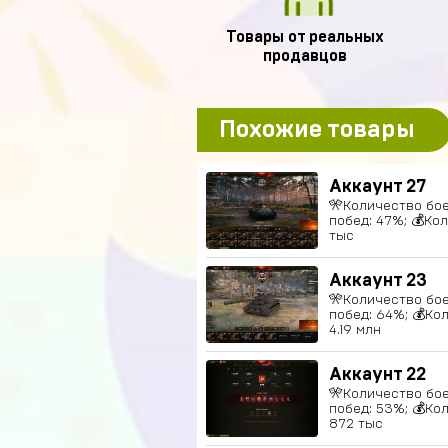
Товары от реальных
продавцов
Похожие товары
Аккаунт 27
🎌Количество боев
побед: 47%; 💰Ко
тыс
Аккаунт 23
🎌Количество боев
побед: 64%; 💰Ко
4.19 млн
Аккаунт 22
🎌Количество бое
побед: 53%; 💰Ко
872 тыс