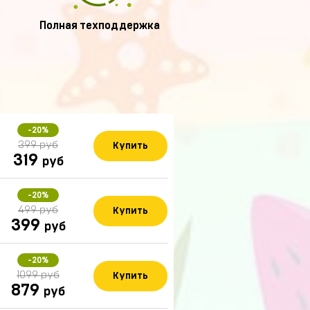
Полная техподдержка
-20%
399 руб
Купить
319
руб
-20%
499 руб
Купить
399
руб
-20%
1099 руб
Купить
879
руб