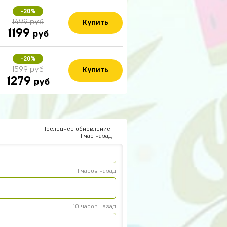
-20%
1499 руб
Купить
1199
руб
-20%
14 часов назад
1599 руб
Купить
1279
руб
13 часов назад
Последнее обновление:
12 часов назад
1 час назад
11 часов назад
10 часов назад
р