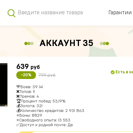
Гарантии
АККАУНТ 35
639
руб
Есть в 
799 руб
-20%
🎌Боев: 39 141
❌Топов: 11
❌Премов: 4
🏆Процент побед: 53,19%
💰Золота: 321
💰Количество кредитов: 2 931 863
⭐Боны: 8829
⭐Свободного опыта: 13 553
✅Доступ к родной почте: Да