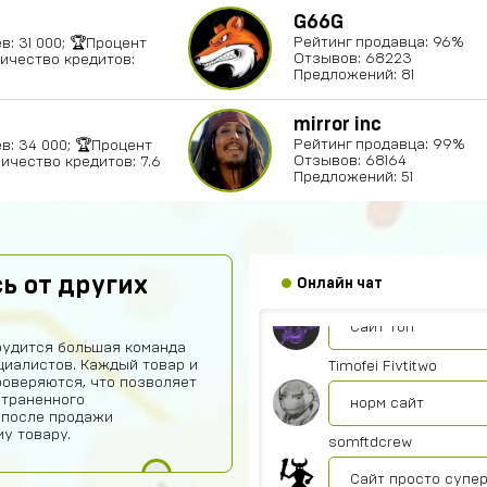
G66G
Рейтинг продавца: 96%
в: 31 000; 🏆Процент
Отзывов: 68223
личество кредитов:
Предложений: 81
mirror inc
Абукар Хамхоев
Рейтинг продавца: 99%
в: 34 000; 🏆Процент
Отзывов: 68164
личество кредитов: 7.6
Top
Предложений: 51
Игорь Богданович
Збс, не обман👌
ь от других
Онлайн чат
Vladislav Vporyade
Сайт топ
рудится большая команда
иалистов. Каждый товар и
Timofei Fivtitwo
роверяются, что позволяет
страненного
норм сайт
 после продажи
у товару.
somftdcrew
Сайт просто супе