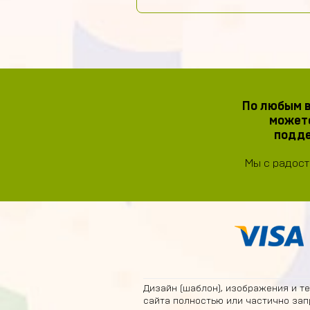
По любым в
можете
подде
Мы с радост
Дизайн (шаблон), изображения и т
сайта полностью или частично зап