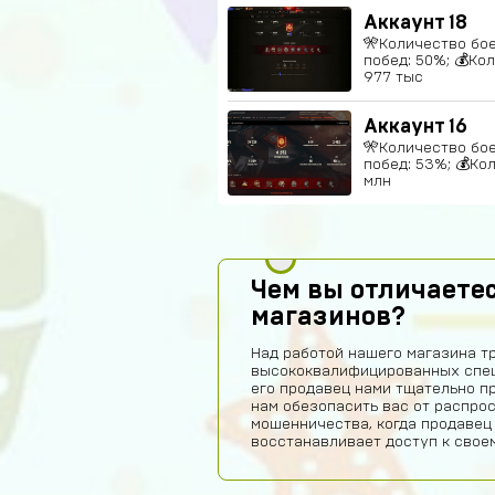
Аккаунт 18
🎌Количество бое
побед: 50%; 💰Ко
977 тыс
Аккаунт 16
🎌Количество бое
побед: 53%; 💰Ко
млн
Чем вы отличаетес
магазинов?
Над работой нашего магазина т
высококвалифицированных спец
его продавец нами тщательно п
нам обезопасить вас от распро
мошенничества, когда продавец
восстанавливает доступ к своем