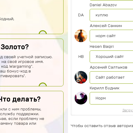
Daniel Abazov
DA
куплю
бодный,
Алексей Санкин
норм сайт
 Золото?
Hesen Baqiri
HB
Хороший сайт
од своей учетной записью.
 на своё игровое имя.
 код Wargaming".
Арсений Салтыков
ваш бонус-код в
тивировать".
Сайт работает
Кирилл Будник
Что делать?
Норм
кли с ним проблемы,
Загру
 службу поддержки.
чае, если проблему не
замену товара или
Чтобы оставить отзыв авториз