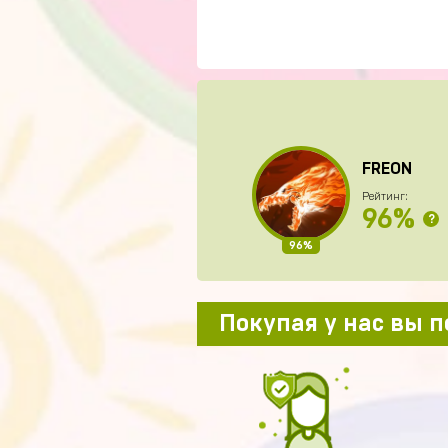
FREON
Рейтинг:
96%
?
96%
Покупая у нас вы 