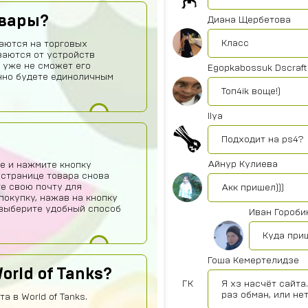
овары?
Диана Щербетова
Класс
аются на торговых
ваются от устройств
 уже не сможет его
Egopkabossuk Dscraft
нно будете единоличным
Топ4ik воще!)
Ilya
Подходит на ps4?
Айнур Кулиева
е и нажмите кнопку
 странице товара снова
те свою почту для
Акк пришел)))
покупку, нажав на кнопку
о выберите удобный способ
Иван Гороби
Куда при
Гоша Кемертелидзе
orld of Tanks?
ГК
Я хз насчёт сайта
раз обман, или не
 в World of Tanks.