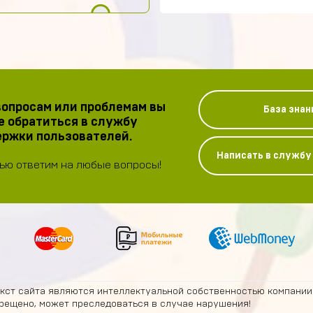
опросам или проблемам вы
База знан
 обратиться в службу
ржки пользователей.
Написать в служб
ью ответим на любые вопросы!
екст сайта являются интеллектуальной собственностью компании
рещено, может преследоваться в случае нарушения!