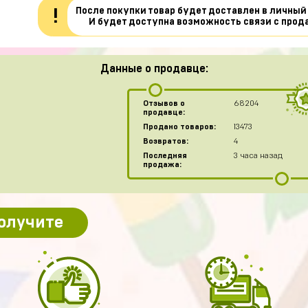
После покупки товар будет доставлен в личный
!
И будет доступна возможность связи с прод
Данные о продавце:
Отзывов о
68204
продавце:
Продано товаров:
13473
Возвратов:
4
Последняя
3 часа назад
продажа:
получите