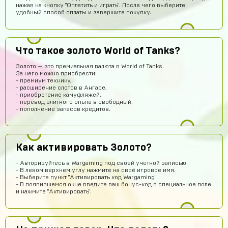
нажав на кнопку "Оплатить и играть". После чего выберите
удобный способ оплаты и завершите покупку.
Vladislav Vporyade
14 часов назад
Сайт топ
Что такое золото World of Tanks?
Timofei Fivtitwo
13 часов назад
Золото — это премиальная валюта в World of Tanks.
За него можно приобрести:
норм сайт
- премиум технику,
- расширение слотов в Ангаре,
somftdcrew
12 часов назад
- приобретение камуфляжей,
- перевод элитного опыта в свободный,
Сайт просто супер
- пополнение запасов кредитов.
Диана Щербетова
12 часов назад
Класс
Как активировать Золото?
Egopkabossuk Dscraft
10 часов назад
Топ4ik воще!)
- Авторизуйтесь в Wargaming под своей учетной записью.
- В левом верхнем углу нажмите на своё игровое имя.
Ilya
10 часов назад
- Выберите пункт "Активировать код Wargaming".
- В появившемся окне введите ваш бонус-код в специальное поле
Подходит на ps4?
и нажмите "Активировать".
Айнур Кулиева
8 часов назад
Акк пришел)))