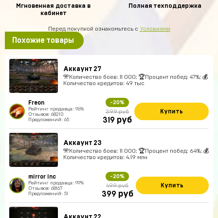
Мгновенная доставка в
Полная техподдержка
кабинет
Перед покупкой ознакомьтесь с
Условиями
Похожие товары
Аккаунт 27
🎌Количество боев: 11 000; 🏆Процент побед: 47%; 💰
Количество кредитов: 49 тыс
Freon
-20%
Рейтинг продавца: 96%
Купить
399 руб
Отзывов: 68210
руб
319
Предложений: 65
Аккаунт 23
🎌Количество боев: 11 000; 🏆Процент побед: 64%; 💰
Количество кредитов: 4.19 млн
mirror inc
-20%
Рейтинг продавца: 99%
Купить
499 руб
Отзывов: 68167
руб
399
Предложений: 51
Аккаунт 22