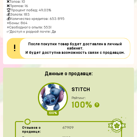
❌Топов: 10
❌Премов: 16
🏆Процент побед: 49,03%
💰Золота: 183
💰Количество кредитов: 653 895
⭐Боны: 864
⭐Свободного опыта: 5531
✅Доступ к родной почте: Да
После покупки товар будет доставлен в личный
!
кабинет.
И будет доступна возможность связи с продавцом.
Данные о продавце:
STITCH
Рейтинг:
100%
?
100%
Отзывов о
67909
продавце: