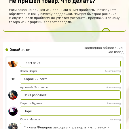
Не пришел товар. Что делать?
Иван Горобинский
8 часов назад
Если заказ не пришёл или возникли с ним проблемы, пожалуйста,
Куда пришел? На почту?
обратитесь в нашу службу поддержки. Найдем быстрое решение.
В случае, если проблему не удастся устранить, предложим замену
Гоша Кемертелидзе
8 часов назад
товара или оформим возврат средств.
ГК
Я хз насчёт сайта. Куплю аккаунт и напишу ещё раз
обман, или нет
Daniel Abazov
6 часов назад
DA
куплю
Последнее обновление:
Онлайн чат
1 час назад
Алексей Санкин
6 часов назад
норм сайт
Hesen Baqiri
5 часов назад
HB
Хороший сайт
Арсений Салтыков
4 часа назад
Сайт работает
Кирилл Будник
2 часа назад
Норм
Юрий Маслов
час назад
Михаил Федоров заходи в игру под этим логином и