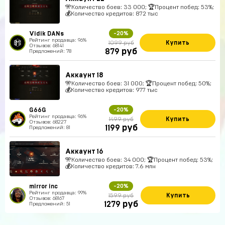
🎌Количество боев: 33 000; 🏆Процент побед: 53%;
💰Количество кредитов: 872 тыс
Vidik DANs
-20%
Рейтинг продавца: 96%
Купить
1099 руб
Отзывов: 68141
руб
879
Предложений: 78
Аккаунт 18
🎌Количество боев: 31 000; 🏆Процент побед: 50%;
💰Количество кредитов: 977 тыс
G66G
-20%
Рейтинг продавца: 96%
Купить
1499 руб
Отзывов: 68227
руб
1199
Предложений: 81
Аккаунт 16
🎌Количество боев: 34 000; 🏆Процент побед: 53%;
💰Количество кредитов: 7.6 млн
mirror inc
-20%
Рейтинг продавца: 99%
Купить
1599 руб
Отзывов: 68167
руб
1279
Предложений: 51