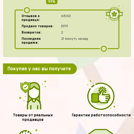
99%
Отзывов о
68163
продавце:
Продано товаров:
13191
Возвратов:
2
Последняя
21 минуту назад
продажа:
Покупая у нас вы получите
Товары от реальных
Гарантии работоспособности
продавцов