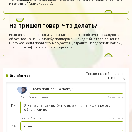
и нажмите "Активировать".
Сайт просто супер
Диана Щербетова
9 часов назад
Класс
Не пришел товар. Что делать?
Egopkabossuk Dscraft
7 часов назад
Если заказ не пришёл или возникли с ним проблемы, пожалуйста,
обратитесь в нашу службу поддержки. Найдем быстрое решение.
Топ4ik воще!)
В случае, если проблему не удастся устранить, предложим замену
товара или оформим возврат средств.
Ilya
7 часов назад
Подходит на ps4?
Айнур Кулиева
5 часов назад
Акк пришел)))
Последнее обновление:
Онлайн чат
1 час назад
Иван Горобинский
5 часов назад
Куда пришел? На почту?
Гоша Кемертелидзе
5 часов назад
ГК
Я хз насчёт сайта. Куплю аккаунт и напишу ещё раз
обман, или нет
Daniel Abazov
3 часа назад
DA
куплю