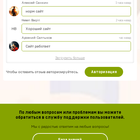
Алексей Санкин
3 часа назад
норм сайт
Hesen Baqiri
2 часа назад
HB
Хороший сайт
Арсений Салтыков
час назад
Сайт работает
Загрузить больше
Чтобы оставить отзыв авторизируйтесь.
Авторизация
По любым вопросам или проблемам вы можете
обратиться в службу поддержки пользователей.
Мы с радостью ответим на любые вопросы!
База знаний