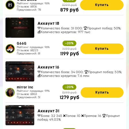
Рейтинг продавца: 96%
Купить
1099 руб
Отзывов: 68136
руб
879
Предложений: 78
Аккаунт 18
🎌Количество боев: 31 000; 🏆Процент побед: 50%;
💰Количество кредитов: 977 тыс
G66G
-20%
Рейтинг продавца: 96%
Купить
1499 руб
Отзывов: 68223
руб
1199
Предложений: 81
Аккаунт 16
🎌Количество боев: 34 000; 🏆Процент побед: 53%;
💰Количество кредитов: 7.6 млн
mirror inc
-20%
Рейтинг продавца: 99%
Купить
1599 руб
Отзывов: 68163
руб
1279
Предложений: 51
Аккаунт 31
🎌Боев: 32 345 ❌Топов: 10 ❌Премов: 16 🏆Процент
побед: 49,03%