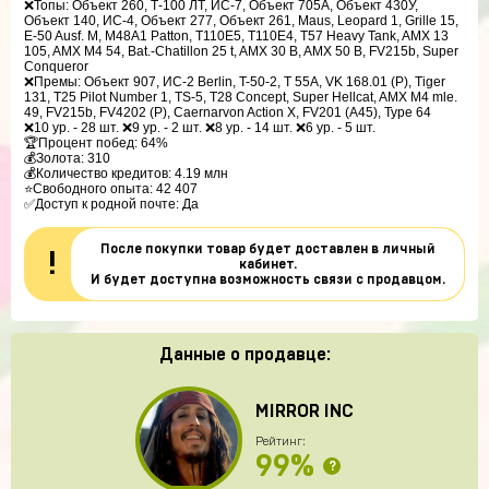
❌Топы: Объект 260, Т-100 ЛТ, ИС-7, Объект 705А, Объект 430У, 
Объект 140, ИС-4, Объект 277, Объект 261, Maus, Leopard 1, Grille 15, 
E-50 Ausf. M, M48A1 Patton, T110E5, T110E4, T57 Heavy Tank, AMX 13 
105, AMX M4 54, Bat.-Chatillon 25 t, AMX 30 B, AMX 50 B, FV215b, Super 
Conqueror

❌Премы: Объект 907, ИС-2 Berlin, T-50-2, T 55A, VK 168.01 (P), Tiger 
131, T25 Pilot Number 1, TS-5, T28 Concept, Super Hellcat, AMX M4 mle. 
49, FV215b, FV4202 (P), Caernarvon Action X, FV201 (A45), Type 64

❌10 ур. - 28 шт. ❌9 ур. - 2 шт. ❌8 ур. - 14 шт. ❌6 ур. - 5 шт.

🏆Процент побед: 64%

💰Золота: 310

💰Количество кредитов: 4.19 млн

⭐Свободного опыта: 42 407

✅Доступ к родной почте: Да 
После покупки товар будет доставлен в личный
!
кабинет.
И будет доступна возможность связи с продавцом.
Данные о продавце:
MIRROR INC
Рейтинг:
99%
?