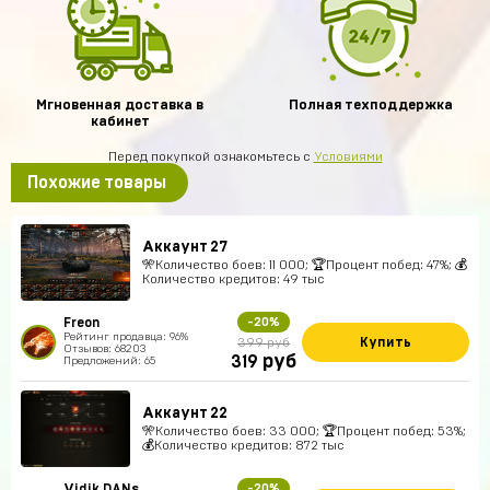
Мгновенная доставка в
Полная техподдержка
кабинет
Перед покупкой ознакомьтесь с
Условиями
Похожие товары
Аккаунт 27
🎌Количество боев: 11 000; 🏆Процент побед: 47%; 💰
Количество кредитов: 49 тыс
Freon
-20%
Рейтинг продавца: 96%
Купить
399 руб
Отзывов: 68203
руб
319
Предложений: 65
Аккаунт 22
🎌Количество боев: 33 000; 🏆Процент побед: 53%;
💰Количество кредитов: 872 тыс
Vidik DANs
-20%