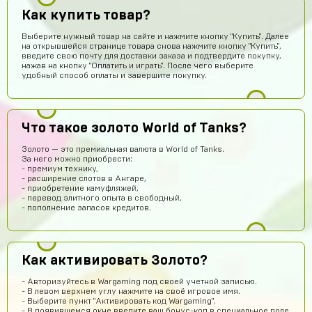
Как купить товар?
Выберите нужный товар на сайте и нажмите кнопку "Купить". Далее
на открывшейся странице товара снова нажмите кнопку "Купить",
введите свою почту для доставки заказа и подтвердите покупку,
нажав на кнопку "Оплатить и играть". После чего выберите
удобный способ оплаты и завершите покупку.
Рома Кузнецов
14 часов назад
Что такое золото World of Tanks?
тут точно не кидают я проверил
Золото — это премиальная валюта в World of Tanks.
Абукар Хамхоев
13 часов назад
За него можно приобрести:
- премиум технику,
Top
- расширение слотов в Ангаре,
- приобретение камуфляжей,
Игорь Богданович
12 часов назад
- перевод элитного опыта в свободный,
- пополнение запасов кредитов.
Збс, не обман👌
Vladislav Vporyade
11 часов назад
Сайт топ
Как активировать Золото?
Timofei Fivtitwo
10 часов назад
- Авторизуйтесь в Wargaming под своей учетной записью.
норм сайт
- В левом верхнем углу нажмите на своё игровое имя.
- Выберите пункт "Активировать код Wargaming".
somftdcrew
9 часов назад
- В появившемся окне введите ваш бонус-код в специальное поле