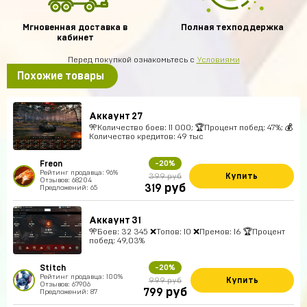
Мгновенная доставка в
Полная техподдержка
кабинет
Перед покупкой ознакомьтесь с
Условиями
Похожие товары
Аккаунт 27
🎌Количество боев: 11 000; 🏆Процент побед: 47%; 💰
Количество кредитов: 49 тыс
Freon
-20%
Рейтинг продавца: 96%
Купить
399 руб
Отзывов: 68204
руб
319
Предложений: 65
Аккаунт 31
🎌Боев: 32 345 ❌Топов: 10 ❌Премов: 16 🏆Процент
побед: 49,03%
Stitch
-20%
Рейтинг продавца: 100%
Купить
999 руб
Отзывов: 67906
руб
799
Предложений: 87