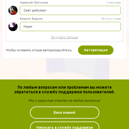
Арсений Салтыков
2 часа назад
Сайт работает
Кирилл Будник
38 минут назад
Норм
Загрузить больше
Чтобы оставить отзыв авторизируйтесь.
Авторизация
По любым вопросам или проблемам вы можете
обратиться в службу поддержки пользователей.
Мы с радостью ответим на любые вопросы!
База знаний
Написать в службу поддержки