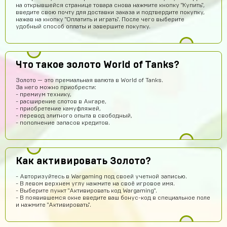
на открывшейся странице товара снова нажмите кнопку "Купить",
введите свою почту для доставки заказа и подтвердите покупку,
нажав на кнопку "Оплатить и играть". После чего выберите
удобный способ оплаты и завершите покупку.
Абукар Хамхоев
14 часов назад
Что такое золото World of Tanks?
Top
Золото — это премиальная валюта в World of Tanks.
Игорь Богданович
13 часов назад
За него можно приобрести:
- премиум технику,
Збс, не обман👌
- расширение слотов в Ангаре,
- приобретение камуфляжей,
Vladislav Vporyade
12 часов назад
- перевод элитного опыта в свободный,
- пополнение запасов кредитов.
Сайт топ
Timofei Fivtitwo
11 часов назад
норм сайт
Как активировать Золото?
somftdcrew
10 часов назад
- Авторизуйтесь в Wargaming под своей учетной записью.
Сайт просто супер
- В левом верхнем углу нажмите на своё игровое имя.
- Выберите пункт "Активировать код Wargaming".
Диана Щербетова
10 часов назад
- В появившемся окне введите ваш бонус-код в специальное поле
и нажмите "Активировать".
Класс
Egopkabossuk Dscraft
8 часов назад