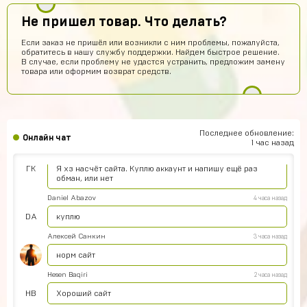
Топ4ik воще!)
Не пришел товар. Что делать?
Ilya
8 часов назад
Если заказ не пришёл или возникли с ним проблемы, пожалуйста,
обратитесь в нашу службу поддержки. Найдем быстрое решение.
Подходит на ps4?
В случае, если проблему не удастся устранить, предложим замену
товара или оформим возврат средств.
Айнур Кулиева
6 часов назад
Акк пришел)))
Иван Горобинский
6 часов назад
Куда пришел? На почту?
Последнее обновление:
Онлайн чат
1 час назад
Гоша Кемертелидзе
6 часов назад
ГК
Я хз насчёт сайта. Куплю аккаунт и напишу ещё раз
обман, или нет
Daniel Abazov
4 часа назад
DA
куплю
Алексей Санкин
3 часа назад
норм сайт
Hesen Baqiri
2 часа назад
HB
Хороший сайт