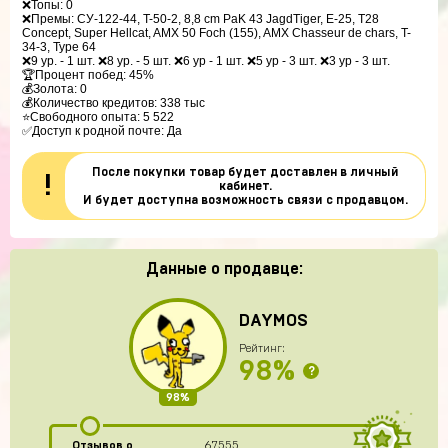
❌Топы: 0

❌Премы: СУ-122-44, T-50-2, 8,8 cm PaK 43 JagdTiger, E-25, T28 
Concept, Super Hellcat, AMX 50 Foch (155), AMX Chasseur de chars, T-
34-3, Type 64

❌9 ур. - 1 шт. ❌8 ур. - 5 шт. ❌6 ур - 1 шт. ❌5 ур - 3 шт. ❌3 ур - 3 шт. 

🏆Процент побед: 45%

💰Золота: 0

💰Количество кредитов: 338 тыс

⭐Свободного опыта: 5 522

✅Доступ к родной почте: Да 
После покупки товар будет доставлен в личный
!
кабинет.
И будет доступна возможность связи с продавцом.
Данные о продавце:
DAYMOS
Рейтинг:
98%
?
98%
Отзывов о
67555