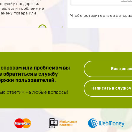
Загру
 службу поддержки.
чае, если проблему не
замену товара или
Чтобы оставить отзыв авториз
опросам или проблемам вы
База знан
 обратиться в службу
ржки пользователей.
Написать в служб
ью ответим на любые вопросы!