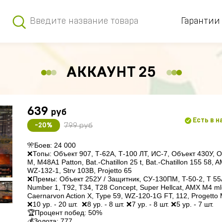
Гарантии
АККАУНТ 25
639
руб
Есть в 
799 руб
-20%
🎌Боев: 24 000

❌Топы: Объект 907, Т-62А, Т-100 ЛТ, ИС-7, Объект 430У, Об
M, M48A1 Patton, Bat.-Chatillon 25 t, Bat.-Chatillon 155 58,
WZ-132-1, Strv 103B, Projetto 65

❌Премы: Объект 252У / Защитник, СУ-130ПМ, T-50-2, T 55A, 
Number 1, T92, T34, T28 Concept, Super Hellcat, AMX M4 mle
Caernarvon Action X, Type 59, WZ-120-1G FT, 112, Progetto 
❌10 ур. - 20 шт.  ❌8 ур. - 8 шт. ❌7 ур. - 8 шт. ❌5 ур. - 7 шт.

🏆Процент побед: 50%

💰Золота: 777
