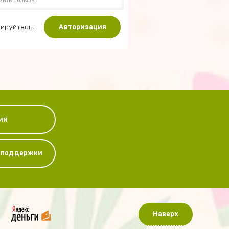
зить больше
ируйтесь.
Авторизация
ий
у поддержки
Наверх