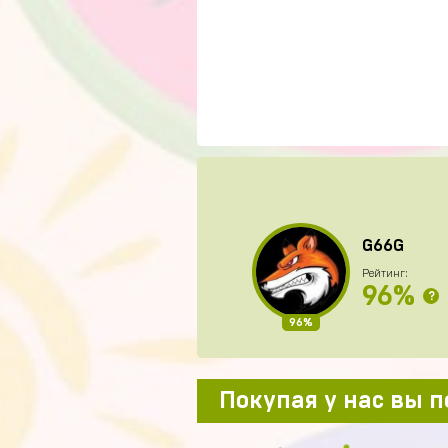
G66G
Рейтинг:
96%
?
96%
Покупая у нас вы 