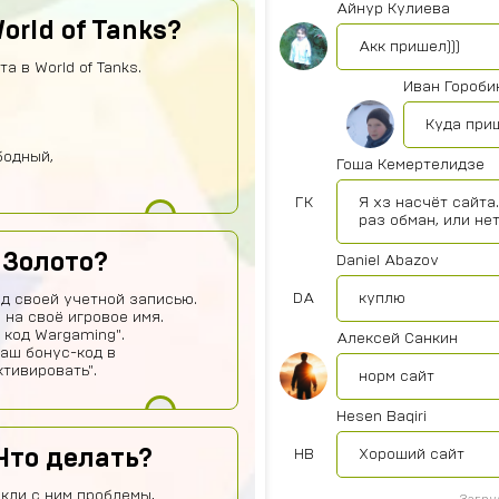
Айнур Кулиева
orld of Tanks?
Акк пришел)))
 в World of Tanks.
Иван Гороби
Куда при
бодный,
Гоша Кемертелидзе
ГК
Я хз насчёт сайта
раз обман, или не
 Золото?
Daniel Abazov
DA
куплю
од своей учетной записью.
 на своё игровое имя.
 код Wargaming".
Алексей Санкин
ваш бонус-код в
тивировать".
норм сайт
Hesen Baqiri
Что делать?
HB
Хороший сайт
кли с ним проблемы,