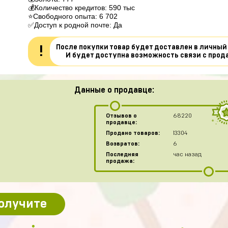
💰Количество кредитов: 590 тыс

⭐Свободного опыта: 6 702

✅Доступ к родной почте: Да 
После покупки товар будет доставлен в личный
!
И будет доступна возможность связи с прод
Данные о продавце:
Отзывов о
68220
продавце:
Продано товаров:
13304
Возвратов:
6
Последняя
час назад
продажа:
получите