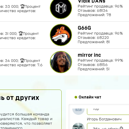
Vidik DANs
Рейтинг продавца: 96%
в: 33 000; 🏆Процент
Отзывов: 68134
личество кредитов:
Предложений: 78
G66G
Рейтинг продавца: 96%
в: 31 000; 🏆Процент
Отзывов: 68220
личество кредитов:
Предложений: 81
mirror inc
Артем Парков
Рейтинг продавца: 99%
в: 34 000; 🏆Процент
Отзывов: 68156
личество кредитов: 7.6
ПРИВЕТ
Предложений: 51
Рома Кузнецов
тут точно не кида
ь от других
Онлайн чат
Абукар Хамхоев
Top
рудится большая команда
иалистов. Каждый товар и
Игорь Богданович
роверяются, что позволяет
страненного