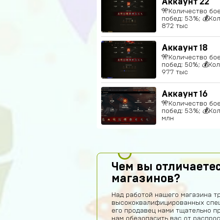
Аккаунт 22
🎌Количество бое
побед: 53%; 💰Ко
872 тыс
Аккаунт 18
🎌Количество бое
побед: 50%; 💰Ко
977 тыс
Аккаунт 16
🎌Количество бое
побед: 53%; 💰Ко
млн
Чем вы отличаетес
магазинов?
Над работой нашего магазина т
высококвалифицированных спец
его продавец нами тщательно п
нам обезопасить вас от распро