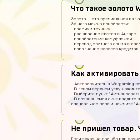
Что такое золото W
Золото — это премиальная валюта
За него можно приобрести:
- премиум технику,
- расширение слотов в Ангаре,
- приобретение камуфляжей,
- перевод элитного опыта в сво
- пополнение запасов кредитов.
Как активировать
- Авторизуйтесь в Wargaming п
- В левом верхнем углу нажмите
- Выберите пункт "Активировать
- В появившемся окне введите 
специальное поле и нажмите "Ак
Не пришел товар. 
Если заказ не пришёл или возни