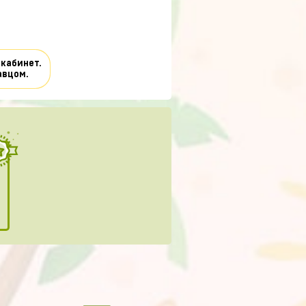
 кабинет.
авцом.