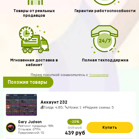
Товары от реальных
Гарантии работоспособности
продавцов
Мгновенная доставка в
Полная техподдержка
кабинет
Перед покупкой ознакомьтесь с
Условиями
Похожие товары
Аккаунт 232
💰Голда: 4.85; 🔪Ножи: 1; ⭐️Редкие скины: 5
Gary Judson
-20%
Рейтинг продавца: 98%
Купить
549 руб
Отзывов: 67794
руб
439
Предложений: 92