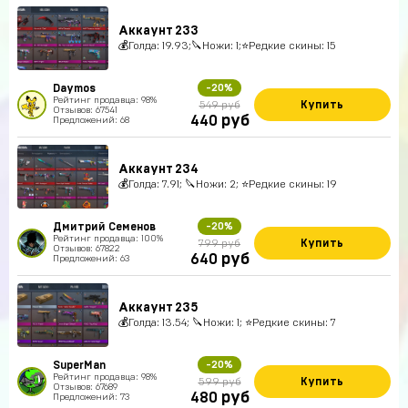
Аккаунт 233
💰Голда: 19.93;🔪Ножи: 1;⭐️Редкие скины: 15
Daymos
-20%
Рейтинг продавца: 98%
Купить
549 руб
Отзывов: 67541
руб
440
Предложений: 68
Аккаунт 234
💰Голда: 7.91; 🔪Ножи: 2; ⭐️Редкие скины: 19
Дмитрий Семенов
-20%
Рейтинг продавца: 100%
Купить
799 руб
Отзывов: 67822
руб
640
Предложений: 63
Аккаунт 235
💰Голда: 13.54; 🔪Ножи: 1; ⭐️Редкие скины: 7
SuperMan
-20%
Рейтинг продавца: 98%
Купить
599 руб
Отзывов: 67689
руб
480
Предложений: 73