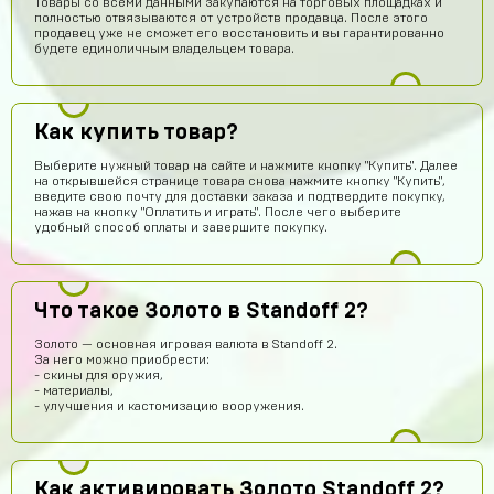
Товары со всеми данными закупаются на торговых площадках и
полностью отвязываются от устройств продавца. После этого
продавец уже не сможет его восстановить и вы гарантированно
будете единоличным владельцем товара.
Как купить товар?
Выберите нужный товар на сайте и нажмите кнопку "Купить". Далее
на открывшейся странице товара снова нажмите кнопку "Купить",
введите свою почту для доставки заказа и подтвердите покупку,
нажав на кнопку "Оплатить и играть". После чего выберите
удобный способ оплаты и завершите покупку.
Что такое Золото в Standoff 2?
Золото — основная игровая валюта в Standoff 2.
За него можно приобрести:
- скины для оружия,
Саша Соколов
14 часов назад
- материалы,
- улучшения и кастомизацию вооружения.
Нет магаз не кидает все клево
ksgs
14 часов назад
привет всем
Как активировать Золото Standoff 2?