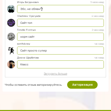
Игорь Богданович
5 часов назад
Збс, не обман👌
Vladislav Vporyade
4 часа назад
Сайт топ
Timofei Fivtitwo
2 часа назад
норм сайт
somftdcrew
час назад
Сайт просто супер
Диана Щербетова
час назад
Класс
Загрузить больше
Чтобы оставить отзыв авторизируйтесь.
Авторизация