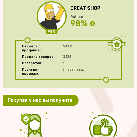
GREAT SHOP
Рейтинг:
98%
?
98%
Отзывов о
68103
продавце:
Продано товаров:
13236
Возвратов:
5
Последняя
2 часа назад
продажа:
Покупая у нас вы получите