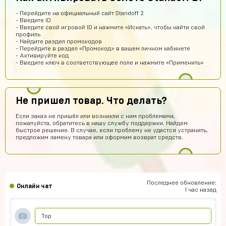
Хабиб Ашуров
13 часов назад
- Перейдите на официальный сайт Standoff 2
Ку всем
- Введите ID
- Введите свой игровой ID и нажмите «Искать», чтобы найти свой
Тамерлан Хамраев
11 часов назад
профиль
- Найдите раздел промокодов
Это рили рили
- Перейдите в раздел «Промокод» в вашем личном кабинете
- Активируйте код
Геннадий Быков
11 часов назад
- Введите ключ в соответствующее поле и нажмите «Применить»
да покупайй
Егор Воробьев
10 часов назад
Не пришел товар. Что делать?
Как ввести купленный аккаунт stand-off 2
Если заказ не пришёл или возникли с ним проблемами,
Игорь Волков
9 часов назад
пожалуйста, обратитесь в нашу службу поддержки. Найдем
быстрое решение. В случае, если проблему не удастся устранить,
Тоооп
предложим замену товара или оформим возврат средств.
Артем Парков
8 часов назад
ПРИВЕТ
Рома Кузнецов
7 часов назад
Последнее обновление:
Онлайн чат
тут точно не кидают я проверил
1 час назад
Абукар Хамхоев
6 часов назад
Top