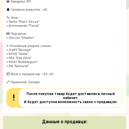
💎 Кредиты: 89
👤 Уровень аккаунта: ~40
🔪 Нож:
• Tanto "Pearl Abyss"
• jKommando "Floral"
🧤 Перчатки:
• Gloves "Shatter"
⭐️ Основные редкие скины:
• AWM "Ravage"
• SPAS "Glide"
• M16 "Sea Glint"
• M4A1 "Bubblegum"
• M4 "Samurai"
📦 Всего предметов: ~35–40
🔗 Привязка: Google
После покупки товар будет доставлен в личный
!
кабинет.
И будет доступна возможность связи с продавцом.
Данные о продавце: