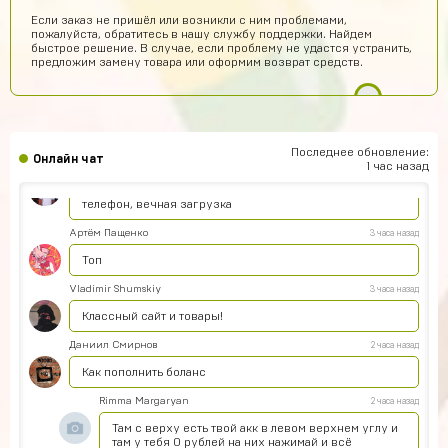
Если заказ не пришёл или возникли с ним проблемами,
Техническая поддержка
6 часов назад
пожалуйста, обратитесь в нашу службу поддержки. Найдем
быстрое решение. В случае, если проблему не удастся устранить,
Обратитесь к нам в поддержку по контактам,
предложим замену товара или оформим возврат средств.
представленным на сайте. Вам обязательно
помогут получить заказ.
Егор Карачев
5 часов назад
ЕК
Топ сайт!
Последнее обновление:
Онлайн чат
Илья Чупраков
4 часа назад
1 час назад
Подскажите как решить проблему с оплатой через
телефон, вечная загрузка
Артём Пащенко
3 часа назад
Топ
Vladimir Shumskiy
3 часа назад
Классный сайт и товары!
Даниил Смирнов
2 часа назад
Как пополнить боланс
Rimma Margaryan
2 часа назад
Там с верху есть твой акк в левом верхнем углу и
там у тебя 0 рублей на них нажимай и всё