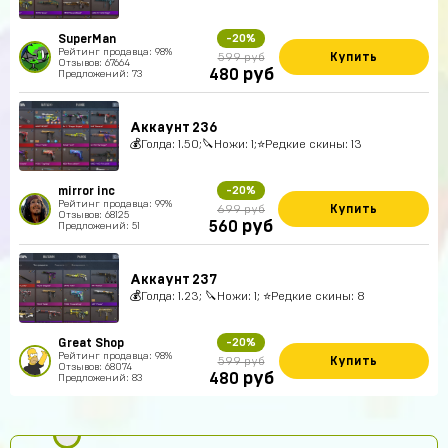
SuperMan
-20%
Рейтинг продавца: 98%
Купить
599 руб
Отзывов: 67664
руб
480
Предложений: 73
Аккаунт 236
💰Голда: 1.50;🔪Ножи: 1;⭐️Редкие скины: 13
mirror inc
-20%
Рейтинг продавца: 99%
Купить
699 руб
Отзывов: 68125
руб
560
Предложений: 51
Аккаунт 237
💰Голда: 1.23; 🔪Ножи: 1; ⭐️Редкие скины: 8
Great Shop
-20%
Рейтинг продавца: 98%
Купить
599 руб
Отзывов: 68074
руб
480
Предложений: 83