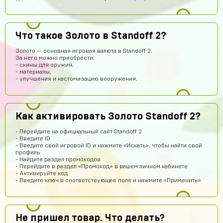
Думаю,это правда что дают акк по низким ценам
Оятилло Хаитов
12 часов назад
Точно прям уверен уже 4 акк по фри фаер всё приходит
Что такое Золото в Standoff 2?
😈
Золото — основная игровая валюта в Standoff 2.
potkukocta
11 часов назад
За него можно приобрести:
- скины для оружия,
Сайт топ!!!
- материалы,
- улучшения и кастомизацию вооружения.
Макс Коробков
10 часов назад
Топчик. Акк пришел теперь рублуюсь на нормальном а
не на дешманском лол
Как активировать Золото Standoff 2?
Антон Трофимов
9 часов назад
крута
- Перейдите на официальный сайт Standoff 2
- Введите ID
Лёша Бикметов
8 часов назад
- Введите свой игровой ID и нажмите «Искать», чтобы найти свой
профиль
привет ЕСЛИ МЫ ВИДЕТЕ МЕНЯ ТО ЭТО НЕ БОТ
- Найдите раздел промокодов
- Перейдите в раздел «Промокод» в вашем личном кабинете
Pizdavam
7 часов назад
- Активируйте код
- Введите ключ в соответствующее поле и нажмите «Применить»
TOP
Альбина Хамадишина
6 часов назад
Помогите пж я ввёл не правильный эмаил но за аккаунт
Не пришел товар. Что делать?
уже заплатил подскажите что делать?