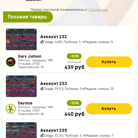
Перед покупкой ознакомьтесь с
Условиями
Похожие товары
Аккаунт 232
💰Голда: 4.85; 🔪Ножи: 1; ⭐️Редкие скины: 5
Gary Judson
-20%
Рейтинг продавца: 98%
Купить
549 руб
Отзывов: 67763
руб
439
Предложений: 92
Аккаунт 233
💰Голда: 19.93;🔪Ножи: 1;⭐️Редкие скины: 15
Daymos
-20%
Рейтинг продавца: 98%
Купить
549 руб
Отзывов: 67521
руб
440
Предложений: 68
Аккаунт 235
💰Голда: 13.54; 🔪Ножи: 1; ⭐️Редкие скины: 7