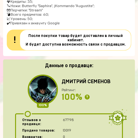
💎Кредиты: 35;
🔪Ножи: Butterfly "Saphira", jKommando "Augustite";
🧤Перчатки: "Stream"
💣Всего предметов: 60;
📈Уровень: 50;
✔️Привязан к аккаунту Google
После покупки товар будет доставлен в личный
!
кабинет.
И будет доступна возможность связи с продавцом.
Данные о продавце:
ДМИТРИЙ СЕМЕНОВ
Рейтинг:
100%
?
100%
Отзывов о
67798
продавце:
Продано товаров:
13019
Возвратов:
0