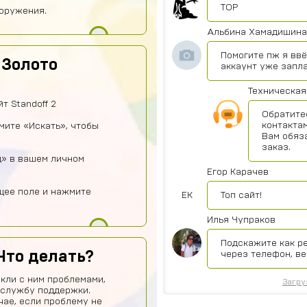
TOP
оружения.
Альбина Хамадишина
Помогите пж я ввё
 Золото
аккаунт уже запл
Техническая
т Standoff 2
Обратите
контактам
жмите «Искать», чтобы
Вам обяз
заказ.
д» в вашем личном
Егор Карачев
щее поле и нажмите
ЕК
Топ сайт!
Илья Чупраков
Подскажите как р
Что делать?
через телефон, ве
кли с ним проблемами,
Загру
 службу поддержки.
чае, если проблему не