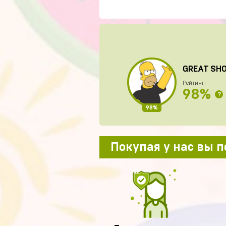
GREAT SH
Рейтинг:
98%
?
98%
Покупая у нас вы 