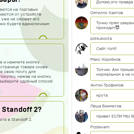
Думаю,это правда 
аются на торговых
Оятилло Хаитов
ваются от устройств
 уже не сможет его
Точно прям уверен
нно будете единоличным
приходит😈
potkukocta
Сайт топ!!!
Макс Коробков
е и нажмите кнопку
 странице товара снова
Топчик. Акк прише
те свою почту для
нормальном а не 
покупку, нажав на кнопку
о выберите удобный способ
Антон Трофимов
крута
Лёша Бикметов
 Standoff 2?
привет ЕСЛИ МЫ В
та в Standoff 2.
Pizdavam