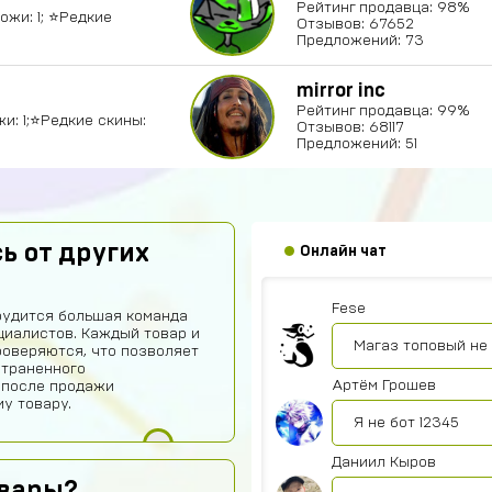
Рейтинг продавца: 98%
Ножи: 1; ⭐️Редкие
Отзывов: 67652
Предложений: 73
Амир Калтаев
mirror inc
Рейтинг продавца: 99%
Офигетт
жи: 1;⭐️Редкие скины:
Отзывов: 68117
Предложений: 51
Женя Черных
Сайт норм
hits250908
ь от других
Онлайн чат
Годно
Fese
рудится большая команда
иалистов. Каждый товар и
Магаз топовый не
роверяются, что позволяет
страненного
Артём Грошев
 после продажи
у товару.
Я не бот 12345
Даниил Кыров
овары?