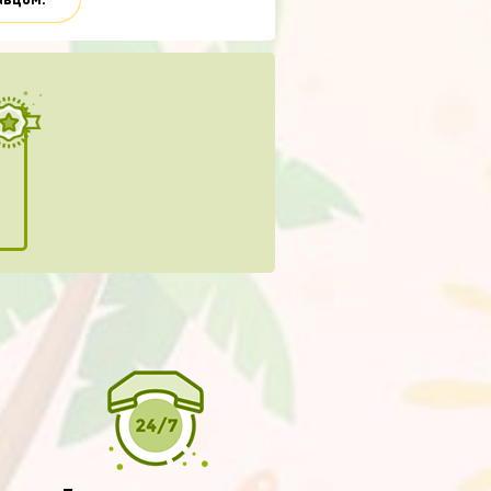
авцом.