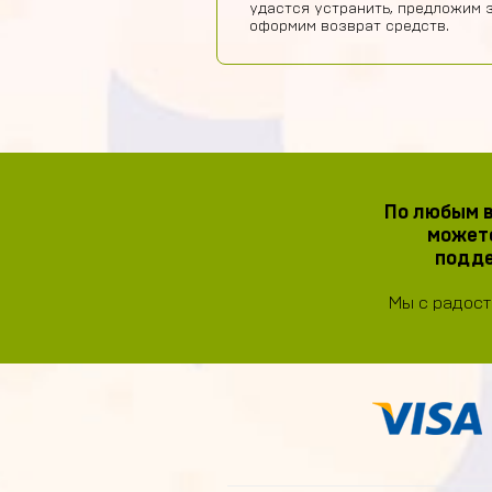
удастся устранить, предложим 
оформим возврат средств.
По любым в
можете
подде
Мы с радост