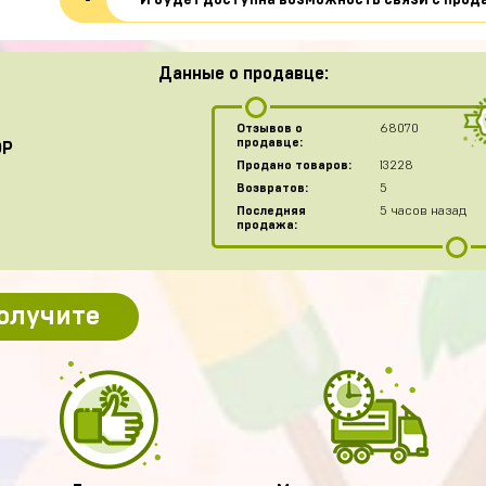
И будет доступна возможность связи с прод
Данные о продавце:
Отзывов о
68070
продавце:
OP
Продано товаров:
13228
Возвратов:
5
Последняя
5 часов назад
продажа:
получите