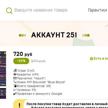
Гарантии
АККАУНТ 251
720
руб
Есть в 
899 руб
-20%
💰Голда: 0.43;
💎Кредиты: 695;
🧤Перчатки: "Haunt";
🔪Ножи: M9 Bayonet "Blue Blood"
💣Всего предметов: 38;
📈Уровень: 95;
✔️Привязан к аккаунту Google
После покупки товар будет доставлен в личный
!