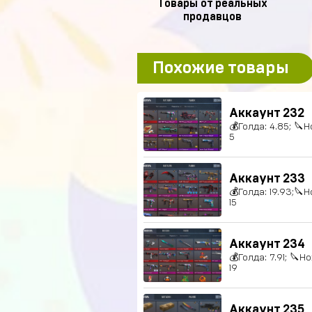
Товары от реальных
продавцов
Похожие товары
Аккаунт 232
💰Голда: 4.85; 🔪Н
5
Аккаунт 233
💰Голда: 19.93;🔪Н
15
Аккаунт 234
💰Голда: 7.91; 🔪Н
19
Аккаунт 235