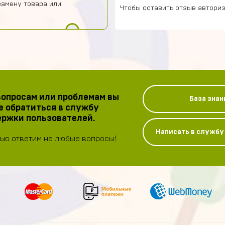
замену товара или
Чтобы оставить отзыв авториз
опросам или проблемам вы
База знан
 обратиться в службу
ржки пользователей.
Написать в служб
ью ответим на любые вопросы!