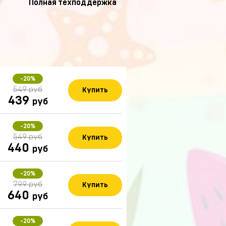
Полная техподдержка
-20%
549 руб
Купить
439
руб
-20%
549 руб
Купить
440
руб
-20%
799 руб
Купить
640
руб
-20%