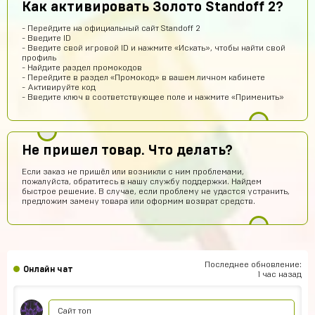
Как активировать Золото Standoff 2?
Геннадий Быков
13 часов назад
- Перейдите на официальный сайт Standoff 2
да покупайй
- Введите ID
- Введите свой игровой ID и нажмите «Искать», чтобы найти свой
Егор Воробьев
12 часов назад
профиль
- Найдите раздел промокодов
Как ввести купленный аккаунт stand-off 2
- Перейдите в раздел «Промокод» в вашем личном кабинете
- Активируйте код
Игорь Волков
11 часов назад
- Введите ключ в соответствующее поле и нажмите «Применить»
Тоооп
Артем Парков
9 часов назад
Не пришел товар. Что делать?
ПРИВЕТ
Если заказ не пришёл или возникли с ним проблемами,
Рома Кузнецов
8 часов назад
пожалуйста, обратитесь в нашу службу поддержки. Найдем
быстрое решение. В случае, если проблему не удастся устранить,
тут точно не кидают я проверил
предложим замену товара или оформим возврат средств.
Абукар Хамхоев
7 часов назад
Top
Игорь Богданович
6 часов назад
Последнее обновление:
Онлайн чат
Збс, не обман👌
1 час назад
Vladislav Vporyade
6 часов назад
Сайт топ