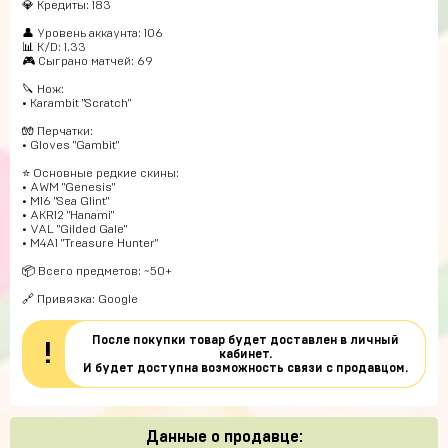
💎 Кредиты: 183
👤 Уровень аккаунта: 106
📊 K/D: 1.33
🎮 Сыграно матчей: 69
🔪 Нож:
• Karambit "Scratch"
🧤 Перчатки:
• Gloves "Gambit"
⭐️ Основные редкие скины:
• AWM "Genesis"
• M16 "Sea Glint"
• AKR12 "Hanami"
• VAL "Gilded Gale"
• M4A1 "Treasure Hunter"
📦 Всего предметов: ~50+
🔗 Привязка: Google
После покупки товар будет доставлен в личный
!
кабинет.
И будет доступна возможность связи с продавцом.
Данные о продавце: