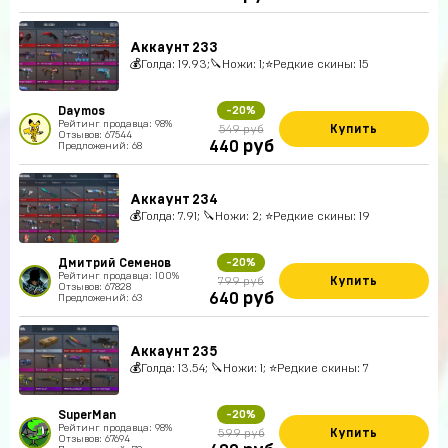
Аккаунт 233
💰Голда: 19.93;🔪Ножи: 1;⭐️Редкие скины: 15
Daymos
-20%
Рейтинг продавца: 98%
Купить
549 руб
Отзывов: 67544
руб
440
Предложений: 68
Аккаунт 234
💰Голда: 7.91; 🔪Ножи: 2; ⭐️Редкие скины: 19
Дмитрий Семенов
-20%
Рейтинг продавца: 100%
Купить
799 руб
Отзывов: 67828
руб
640
Предложений: 63
Аккаунт 235
💰Голда: 13.54; 🔪Ножи: 1; ⭐️Редкие скины: 7
SuperMan
-20%
Рейтинг продавца: 98%
Купить
599 руб
Отзывов: 67694