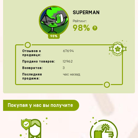
SUPERMAN
Рейтинг:
98%
?
98%
Отзывов о
67694
продавце:
Продано товаров:
12962
Возвратов:
3
Последняя
час назад
продажа:
Покупая у нас вы получите