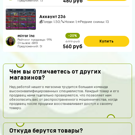
руб
480
Предложений: 73
Аккаунт 236
💰Голда: 1.50;🔪Ножи: 1;⭐️Редкие скины: 13
mirror inc
-20%
Рейтинг продавца: 99%
Купить
699 руб
Отзывов: 68151
руб
560
Предложений: 51
Чем вы отличаетесь от других
магазинов?
Над работой нашего магазина трудится большая команда
высококвалифицированных специалистов. Каждый товар и его
продавец нами тщательно проверяются, что позволяет нам
обезопасить вас от распространенного мошенничества, когда
продавец после продажи восстанавливает доступ к своему
товару.
Откуда берутся товары?