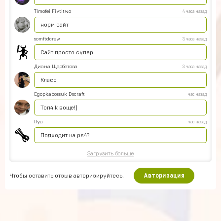
Timofei Fivtitwo
4 часа назад
норм сайт
somftdcrew
3 часа назад
Сайт просто супер
Диана Щербетова
3 часа назад
Класс
Egopkabossuk Dscraft
час назад
Топ4ik воще!)
Ilya
час назад
Подходит на ps4?
Загрузить больше
Чтобы оставить отзыв авторизируйтесь.
Авторизация