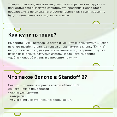
Товары со всеми данными закупаются на торговых площадках и
полностью отвязываются от устройств продавца. После этого
продавец уже не сможет его восстановить и вы гарантированно
будете единоличным владельцем товара.
Как купить товар?
Выберите нужный товар на сайте и нажмите кнопку "Купить". Далее
на открывшейся странице товара снова нажмите кнопку "Купить",
введите свою почту для доставки заказа и подтвердите покупку,
нажав на кнопку "Оплатить и играть". После чего выберите
удобный способ оплаты и завершите покупку.
Что такое Золото в Standoff 2?
Золото — основная игровая валюта в Standoff 2.
За него можно приобрести:
- скины для оружия,
Хабиб Ашуров
15 часов назад
- материалы,
- улучшения и кастомизацию вооружения.
Ку всем
Тамерлан Хамраев
13 часов назад
Это рили рили