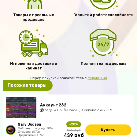
Товары от реальных
Гарантии работоспособности
продавцов
Мгновенная доставка в
Полная техподдержка
кабинет
Перед покупкой ознакомьтесь с
Условиями
Похожие товары
Аккаунт 232
💰Голда: 4.85; 🔪Ножи: 1; ⭐️Редкие скины: 5
Gary Judson
-20%
Рейтинг продавца: 98%
Купить
549 руб
Отзывов: 67796
руб
439
Предложений: 92