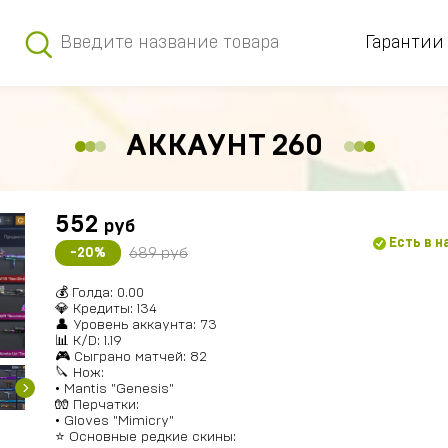
Гарантии
АККАУНТ 260
552
руб
Есть в 
689 руб
-20%
💰 Голда: 0.00
💎 Кредиты: 134
👤 Уровень аккаунта: 73
📊 K/D: 1.19
🎮 Сыграно матчей: 82
🔪 Нож:
• Mantis "Genesis"
🧤 Перчатки:
• Gloves "Mimicry"
⭐️ Основные редкие скины: