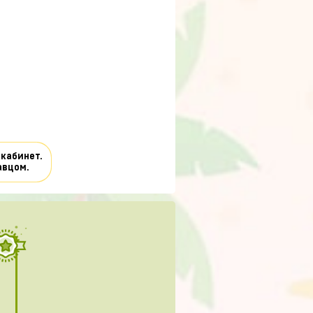
 кабинет.
авцом.