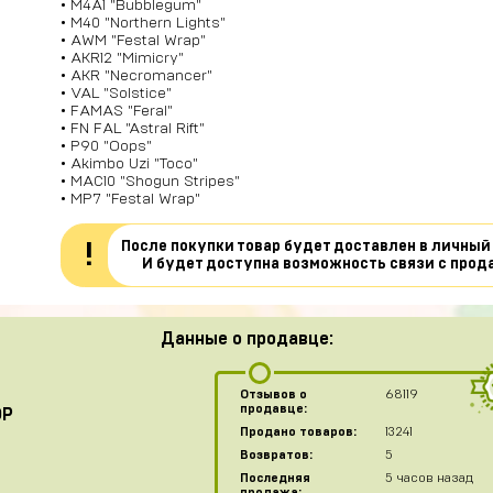
• M4A1 "Bubblegum"
• M40 "Northern Lights"
• AWM "Festal Wrap"
• AKR12 "Mimicry"
• AKR "Necromancer"
• VAL "Solstice"
• FAMAS "Feral"
• FN FAL "Astral Rift"
• P90 "Oops"
• Akimbo Uzi "Toco"
• MAC10 "Shogun Stripes"
• MP7 "Festal Wrap"
После покупки товар будет доставлен в личный
!
И будет доступна возможность связи с прод
Данные о продавце:
Отзывов о
68119
продавце:
OP
Продано товаров:
13241
Возвратов:
5
Последняя
5 часов назад
продажа: