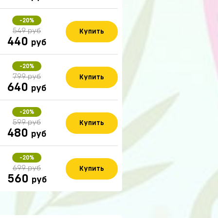
-20%
549 руб
Купить
440
руб
-20%
799 руб
Купить
640
руб
-20%
599 руб
Купить
480
руб
-20%
699 руб
Купить
560
руб
14 часов назад