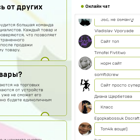
ь от других
Онлайн чат
Игорь Богданович
Збс, не обман👌
рудится большая команда
иалистов. Каждый товар и
Vladislav Vporyade
роверяются, что позволяет
страненного
Сайт топ
 после продажи
у товару.
Timofei Fivtitwo
норм сайт
овары?
somftdcrew
аются на торговых
Сайт просто супе
ваются от устройств
 уже не сможет его
Диана Щербетова
нно будете единоличным
Класс
Egopkabossuk Dscraft
Топ4ik воще!)