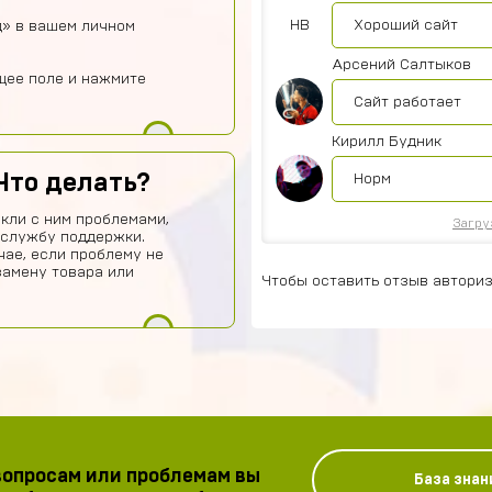
HB
Хороший сайт
д» в вашем личном
Арсений Салтыков
щее поле и нажмите
Сайт работает
Кирилл Будник
Что делать?
Норм
кли с ним проблемами,
Загру
 службу поддержки.
чае, если проблему не
замену товара или
Чтобы оставить отзыв авториз
опросам или проблемам вы
База знан