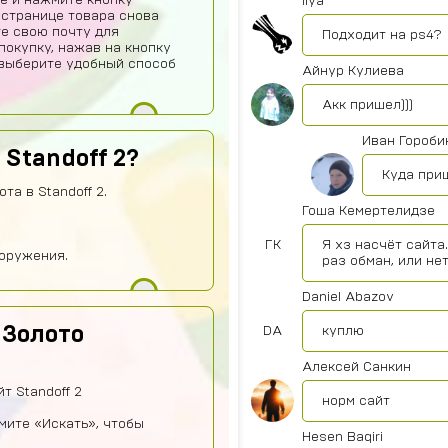
е и нажмите кнопку
Ilya
 странице товара снова
те свою почту для
Подходит на ps4?
покупку, нажав на кнопку
о выберите удобный способ
Айнур Кулиева
Акк пришел)))
Иван Гороби
 Standoff 2?
Куда при
та в Standoff 2.
Гоша Кемертелидзе
ГК
Я хз насчёт сайта
оружения.
раз обман, или не
Daniel Abazov
 Золото
DA
куплю
Алексей Санкин
т Standoff 2
норм сайт
жмите «Искать», чтобы
Hesen Baqiri