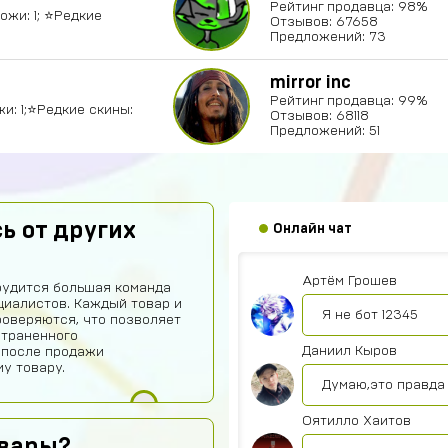
Рейтинг продавца: 98%
Ножи: 1; ⭐️Редкие
Отзывов: 67658
Предложений: 73
Женя Черных
mirror inc
Рейтинг продавца: 99%
Сайт норм
жи: 1;⭐️Редкие скины:
Отзывов: 68118
Предложений: 51
hits250908
Годно
Fese
ь от других
Онлайн чат
Магаз топовый не
Артём Грошев
рудится большая команда
иалистов. Каждый товар и
Я не бот 12345
роверяются, что позволяет
страненного
Даниил Кыров
 после продажи
у товару.
Думаю,это правда 
Оятилло Хаитов
овары?