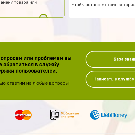
замену товара или
Чтобы оставить отзыв авториз
опросам или проблемам вы
База знан
 обратиться в службу
ржки пользователей.
Написать в служб
ью ответим на любые вопросы!