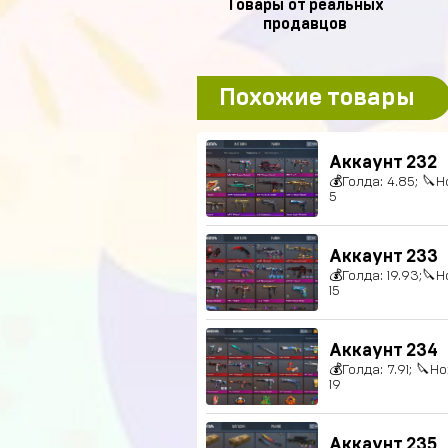
Товары от реальных
продавцов
Похожие товары
Аккаунт 232
💰Голда: 4.85; 🔪Н
5
Аккаунт 233
💰Голда: 19.93;🔪Н
15
Аккаунт 234
💰Голда: 7.91; 🔪Н
19
Аккаунт 235