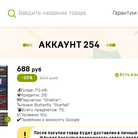
Гарантии
АККАУНТ 254
688
руб
Есть в 
859 руб
-20%
💰Голда: 172.48;
💎Кредиты: 215;
🧤Перчатки: "Shatter";
🔪Ножи: Butterfly "Starfall"
💣Всего предметов: 75;
📈Уровень: 106;
✔️Привязан к аккаунту Google
После покупки товар будет доставлен в личный
!