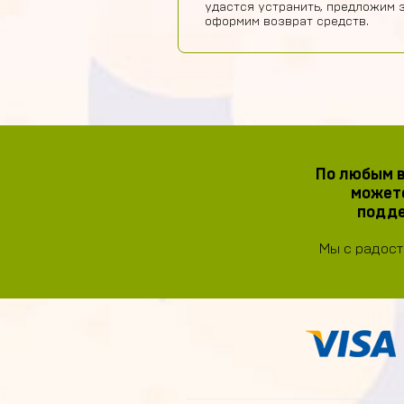
удастся устранить, предложим 
оформим возврат средств.
По любым в
можете
подде
Мы с радост