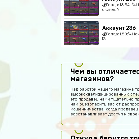
💰Голда: 13.54; 🔪
скины: 7
Аккаунт 236
💰Голда: 1.50;🔪Но
13
Чем вы отличаетес
магазинов?
Над работой нашего магазина т
высококвалифицированных спец
его продавец нами тщательно п
нам обезопасить вас от распро
мошенничества, когда продавец
восстанавливает доступ к своем
Откуда берутся т