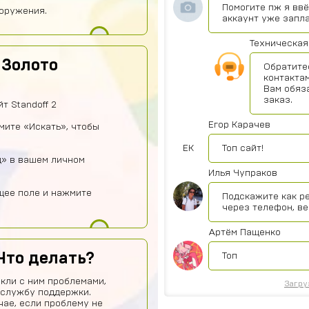
Помогите пж я ввё
оружения.
аккаунт уже запл
Техническая
 Золото
Обратите
контактам
Вам обяз
заказ.
т Standoff 2
Егор Карачев
жмите «Искать», чтобы
ЕК
Топ сайт!
д» в вашем личном
Илья Чупраков
щее поле и нажмите
Подскажите как р
через телефон, ве
Артём Пащенко
Что делать?
Топ
кли с ним проблемами,
Загру
 службу поддержки.
чае, если проблему не