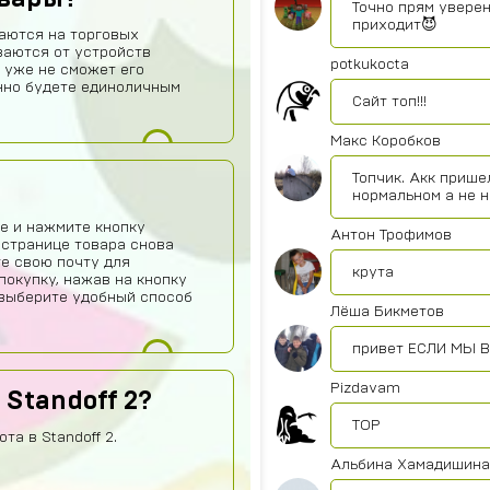
Точно прям уверен
приходит😈
аются на торговых
ваются от устройств
potkukocta
 уже не сможет его
нно будете единоличным
Сайт топ!!!
Макс Коробков
Топчик. Акк прише
нормальном а не 
е и нажмите кнопку
Антон Трофимов
 странице товара снова
те свою почту для
крута
покупку, нажав на кнопку
о выберите удобный способ
Лёша Бикметов
привет ЕСЛИ МЫ В
Pizdavam
 Standoff 2?
TOP
та в Standoff 2.
Альбина Хамадишина