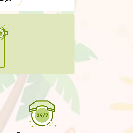
авцом.