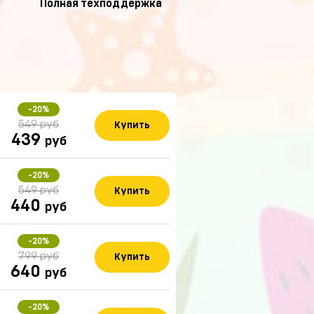
Полная техподдержка
-20%
549 руб
Купить
439
руб
-20%
549 руб
Купить
440
руб
-20%
799 руб
Купить
640
руб
-20%