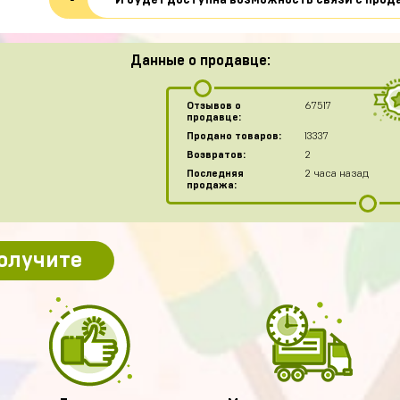
И будет доступна возможность связи с прод
Данные о продавце:
Отзывов о
67517
продавце:
Продано товаров:
13337
Возвратов:
2
Последняя
2 часа назад
продажа:
получите