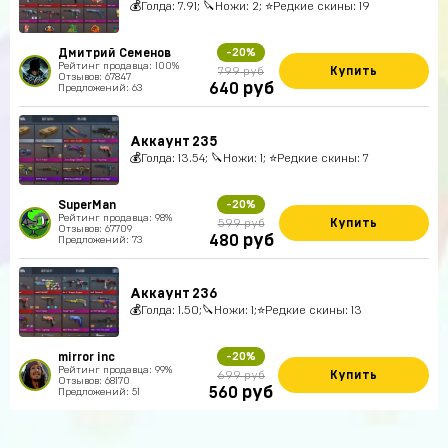
💰Голда: 7.91; 🔪Ножи: 2; ⭐️Редкие скины: 19
Дмитрий Семенов
-20%
Рейтинг продавца: 100%
Купить
799 руб
Отзывов: 67847
руб
640
Предложений: 63
Аккаунт 235
💰Голда: 13.54; 🔪Ножи: 1; ⭐️Редкие скины: 7
SuperMan
-20%
Рейтинг продавца: 98%
Купить
599 руб
Отзывов: 67709
руб
480
Предложений: 73
Аккаунт 236
💰Голда: 1.50;🔪Ножи: 1;⭐️Редкие скины: 13
mirror inc
-20%
Рейтинг продавца: 99%
Купить
699 руб
Отзывов: 68170
руб
560
Предложений: 51