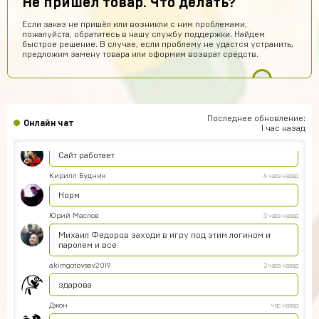
Не пришел товар. Что делать?
Daniel Abazov
8 часов назад
Если заказ не пришёл или возникли с ним проблемами,
пожалуйста, обратитесь в нашу службу поддержки. Найдем
DA
куплю
быстрое решение. В случае, если проблему не удастся устранить,
предложим замену товара или оформим возврат средств.
Алексей Санкин
8 часов назад
норм сайт
Hesen Baqiri
7 часов назад
HB
Хороший сайт
Последнее обновление:
Онлайн чат
1 час назад
Арсений Салтыков
6 часов назад
Сайт работает
Кирилл Будник
4 часа назад
Норм
Юрий Маслов
3 часа назад
Михаил Федоров заходи в игру под этим логином и
паролем и все
akimgotovsev2019
2 часа назад
здарова
Джон
час назад