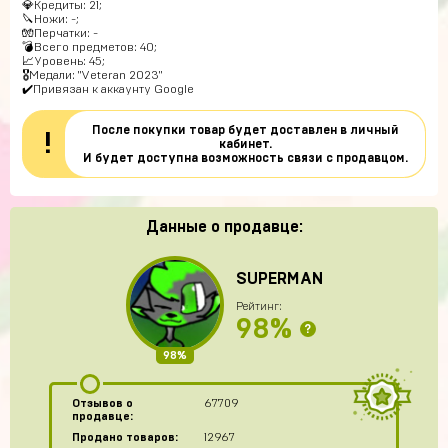
💎Кредиты: 21;
🔪Ножи: -;
🧤Перчатки: -
💣Всего предметов: 40;
📈Уровень: 45;
🎖Медали: "Veteran 2023"
✔️Привязан к аккаунту Google
После покупки товар будет доставлен в личный
!
кабинет.
И будет доступна возможность связи с продавцом.
Данные о продавце:
SUPERMAN
Рейтинг:
98%
?
98%
Отзывов о
67709
продавце:
Продано товаров:
12967