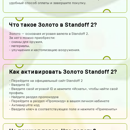
удобный способ оплаты и завершите покупку.
somftdcrew
14 часов назад
Что такое Золото в Standoff 2?
Сайт просто супер
Золото — основная игровая валюта в Standoff 2.
Диана Щербетова
14 часов назад
За него можно приобрести:
- скины для оружия,
Класс
- материалы,
- улучшения и кастомизацию вооружения.
Egopkabossuk Dscraft
12 часов назад
Топ4ik воще!)
Ilya
12 часов назад
Как активировать Золото Standoff 2?
Подходит на ps4?
- Перейдите на официальный сайт Standoff 2
Айнур Кулиева
10 часов назад
- Введите ID
- Введите свой игровой ID и нажмите «Искать», чтобы найти свой
Акк пришел)))
профиль
- Найдите раздел промокодов
Иван Горобинский
10 часов назад
- Перейдите в раздел «Промокод» в вашем личном кабинете
- Активируйте код
Куда пришел? На почту?
- Введите ключ в соответствующее поле и нажмите «Применить»
Гоша Кемертелидзе
10 часов назад
ГК
Я хз насчёт сайта. Куплю аккаунт и напишу ещё раз
обман, или нет