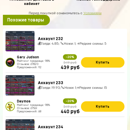
кабинет
Перед покупкой ознакомьтесь с
Условиями
Похожие товары
Аккаунт 232
💰Голда: 4.85; 🔪Ножи: 1; ⭐️Редкие скины: 5
Gary Judson
-20%
Рейтинг продавца: 98%
Купить
549 руб
Отзывов: 67820
руб
439
Предложений: 92
Аккаунт 233
💰Голда: 19.93;🔪Ножи: 1;⭐️Редкие скины: 15
Daymos
-20%
Рейтинг продавца: 98%
Купить
549 руб
Отзывов: 67561
руб
440
Предложений: 68
Аккаунт 234