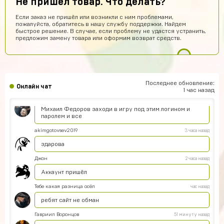
Не пришел товар. Что делать?
Hesen Baqiri
7 часов назад
Если заказ не пришёл или возникли с ним проблемами,
пожалуйста, обратитесь в нашу службу поддержки. Найдем
HB
Хороший сайт
быстрое решение. В случае, если проблему не удастся устранить,
предложим замену товара или оформим возврат средств.
Арсений Салтыков
6 часов назад
Сайт работает
Кирилл Будник
5 часов назад
Норм
Последнее обновление:
Онлайн чат
1 час назад
Юрий Маслов
4 часа назад
Михаил Федоров заходи в игру под этим логином и
паролем и все
akimgotovsev2019
3 часа назад
здарова
Джон
2 часа назад
Аккаунт пришёл
Тебе какая разница осёл
час назад
ребят сайт не обман
Гавриил Воронцов
51 минуту назад