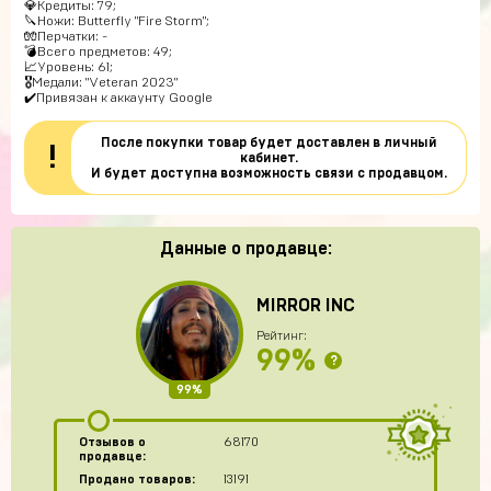
💎Кредиты: 79;
🔪Ножи: Butterfly "Fire Storm";
🧤Перчатки: -
💣Всего предметов: 49;
📈Уровень: 61;
🎖Медали: "Veteran 2023"
✔️Привязан к аккаунту Google
После покупки товар будет доставлен в личный
!
кабинет.
И будет доступна возможность связи с продавцом.
Данные о продавце:
MIRROR INC
Рейтинг:
99%
?
99%
Отзывов о
68170
продавце:
Продано товаров:
13191