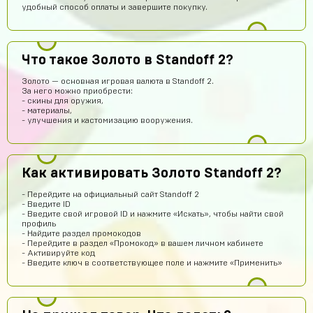
удобный способ оплаты и завершите покупку.
Диана Щербетова
14 часов назад
Класс
Egopkabossuk Dscraft
13 часов назад
Что такое Золото в Standoff 2?
Топ4ik воще!)
Золото — основная игровая валюта в Standoff 2.
Ilya
13 часов назад
За него можно приобрести:
- скины для оружия,
Подходит на ps4?
- материалы,
- улучшения и кастомизацию вооружения.
Айнур Кулиева
11 часов назад
Акк пришел)))
Иван Горобинский
11 часов назад
Как активировать Золото Standoff 2?
Куда пришел? На почту?
- Перейдите на официальный сайт Standoff 2
Гоша Кемертелидзе
11 часов назад
- Введите ID
- Введите свой игровой ID и нажмите «Искать», чтобы найти свой
ГК
Я хз насчёт сайта. Куплю аккаунт и напишу ещё раз
профиль
обман, или нет
- Найдите раздел промокодов
- Перейдите в раздел «Промокод» в вашем личном кабинете
Daniel Abazov
9 часов назад
- Активируйте код
- Введите ключ в соответствующее поле и нажмите «Применить»
DA
куплю
Алексей Санкин
8 часов назад
норм сайт