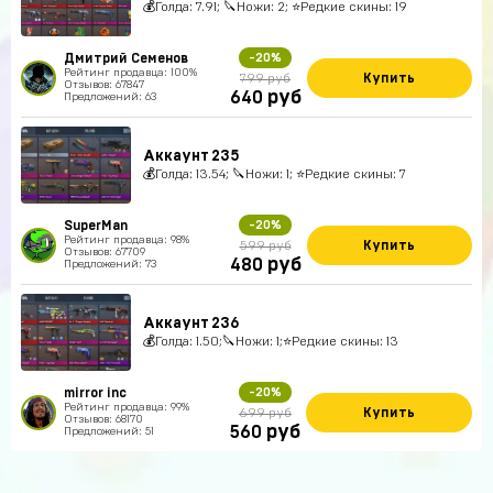
💰Голда: 7.91; 🔪Ножи: 2; ⭐️Редкие скины: 19
Дмитрий Семенов
-20%
Рейтинг продавца: 100%
Купить
799 руб
Отзывов: 67847
руб
640
Предложений: 63
Аккаунт 235
💰Голда: 13.54; 🔪Ножи: 1; ⭐️Редкие скины: 7
SuperMan
-20%
Рейтинг продавца: 98%
Купить
599 руб
Отзывов: 67709
руб
480
Предложений: 73
Аккаунт 236
💰Голда: 1.50;🔪Ножи: 1;⭐️Редкие скины: 13
mirror inc
-20%
Рейтинг продавца: 99%
Купить
699 руб
Отзывов: 68170
руб
560
Предложений: 51