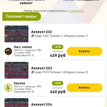
кабинет
Перед покупкой ознакомьтесь с
Условиями
Похожие товары
Аккаунт 232
💰Голда: 4.85; 🔪Ножи: 1; ⭐️Редкие скины: 5
Gary Judson
-20%
Рейтинг продавца: 98%
Купить
549 руб
Отзывов: 67821
руб
439
Предложений: 92
Аккаунт 233
💰Голда: 19.93;🔪Ножи: 1;⭐️Редкие скины: 15
Daymos
-20%
Рейтинг продавца: 98%
Купить
549 руб
Отзывов: 67564
руб
440
Предложений: 68
Аккаунт 234