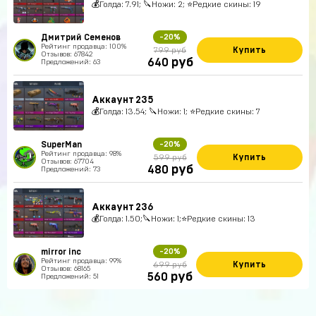
💰Голда: 7.91; 🔪Ножи: 2; ⭐️Редкие скины: 19
Дмитрий Семенов
-20%
Рейтинг продавца: 100%
Купить
799 руб
Отзывов: 67842
руб
640
Предложений: 63
Аккаунт 235
💰Голда: 13.54; 🔪Ножи: 1; ⭐️Редкие скины: 7
SuperMan
-20%
Рейтинг продавца: 98%
Купить
599 руб
Отзывов: 67704
руб
480
Предложений: 73
Аккаунт 236
💰Голда: 1.50;🔪Ножи: 1;⭐️Редкие скины: 13
mirror inc
-20%
Рейтинг продавца: 99%
Купить
699 руб
Отзывов: 68165
руб
560
Предложений: 51