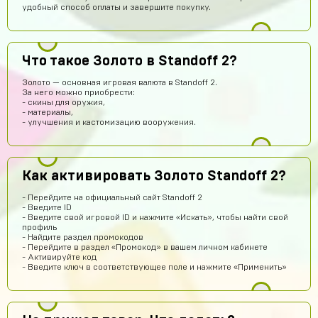
удобный способ оплаты и завершите покупку.
Абукар Хамхоев
15 часов назад
Что такое Золото в Standoff 2?
Top
Золото — основная игровая валюта в Standoff 2.
За него можно приобрести:
Игорь Богданович
14 часов назад
- скины для оружия,
- материалы,
Збс, не обман👌
- улучшения и кастомизацию вооружения.
Vladislav Vporyade
13 часов назад
Сайт топ
Как активировать Золото Standoff 2?
Timofei Fivtitwo
12 часов назад
норм сайт
- Перейдите на официальный сайт Standoff 2
- Введите ID
somftdcrew
11 часов назад
- Введите свой игровой ID и нажмите «Искать», чтобы найти свой
профиль
Сайт просто супер
- Найдите раздел промокодов
- Перейдите в раздел «Промокод» в вашем личном кабинете
Диана Щербетова
10 часов назад
- Активируйте код
- Введите ключ в соответствующее поле и нажмите «Применить»
Класс
Egopkabossuk Dscraft
9 часов назад
Топ4ik воще!)