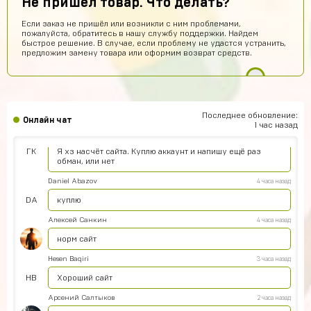
Не пришел товар. Что делать?
Ilya
8 часов назад
Если заказ не пришёл или возникли с ним проблемами,
пожалуйста, обратитесь в нашу службу поддержки. Найдем
Подходит на ps4?
быстрое решение. В случае, если проблему не удастся устранить,
предложим замену товара или оформим возврат средств.
Айнур Кулиева
7 часов назад
Акк пришел)))
Иван Горобинский
7 часов назад
Куда пришел? На почту?
Последнее обновление:
Онлайн чат
1 час назад
Гоша Кемертелидзе
7 часов назад
ГК
Я хз насчёт сайта. Куплю аккаунт и напишу ещё раз
обман, или нет
Daniel Abazov
4 часа назад
DA
куплю
Алексей Санкин
4 часа назад
норм сайт
Hesen Baqiri
3 часа назад
HB
Хороший сайт
Арсений Салтыков
2 часа назад