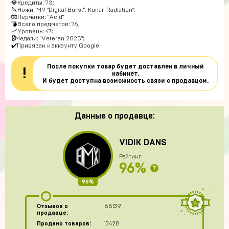
💎Кредиты: 73;
🔪Ножи: M9 "Digital Burst", Kunai "Radiation";
🧤Перчатки: "Acid"
💣Всего предметов: 76;
📈Уровень: 47;
🎖Медали: "Veteran 2023";
✔️Привязан к аккаунту Google
После покупки товар будет доставлен в личный
!
кабинет.
И будет доступна возможность связи с продавцом.
Данные о продавце:
VIDIK DANS
Рейтинг:
96%
?
96%
Отзывов о
68139
продавце:
Продано товаров:
13428