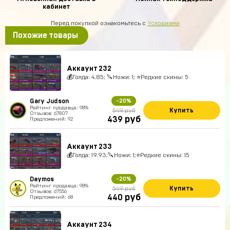
кабинет
Перед покупкой ознакомьтесь с
Условиями
Похожие товары
Аккаунт 232
💰Голда: 4.85; 🔪Ножи: 1; ⭐️Редкие скины: 5
Gary Judson
-20%
Рейтинг продавца: 98%
Купить
549 руб
Отзывов: 67807
руб
439
Предложений: 92
Аккаунт 233
💰Голда: 19.93;🔪Ножи: 1;⭐️Редкие скины: 15
Daymos
-20%
Рейтинг продавца: 98%
Купить
549 руб
Отзывов: 67556
руб
440
Предложений: 68
Аккаунт 234