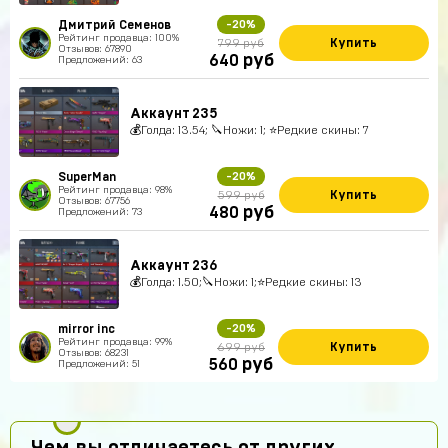
Дмитрий Семенов
-20%
Рейтинг продавца: 100%
Купить
799 руб
Отзывов: 67890
руб
640
Предложений: 63
Аккаунт 235
💰Голда: 13.54; 🔪Ножи: 1; ⭐️Редкие скины: 7
SuperMan
-20%
Рейтинг продавца: 98%
Купить
599 руб
Отзывов: 67756
руб
480
Предложений: 73
Аккаунт 236
💰Голда: 1.50;🔪Ножи: 1;⭐️Редкие скины: 13
mirror inc
-20%
Рейтинг продавца: 99%
Купить
699 руб
Отзывов: 68231
руб
560
Предложений: 51