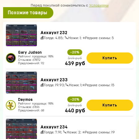
Перед покупкой ознакомьтесь с
Условиями
Похожие товары
Аккаунт 232
💰Голда: 4.85; 🔪Ножи: 1; ⭐️Редкие скины: 5
Gary Judson
-20%
Рейтинг продавца: 98%
Купить
549 руб
Отзывов: 67872
руб
439
Предложений: 92
Аккаунт 233
💰Голда: 19.93;🔪Ножи: 1;⭐️Редкие скины: 15
Daymos
-20%
Рейтинг продавца: 98%
Купить
549 руб
Отзывов: 67616
руб
440
Предложений: 68
Аккаунт 234
💰Голда: 7.91; 🔪Ножи: 2; ⭐️Редкие скины: 19