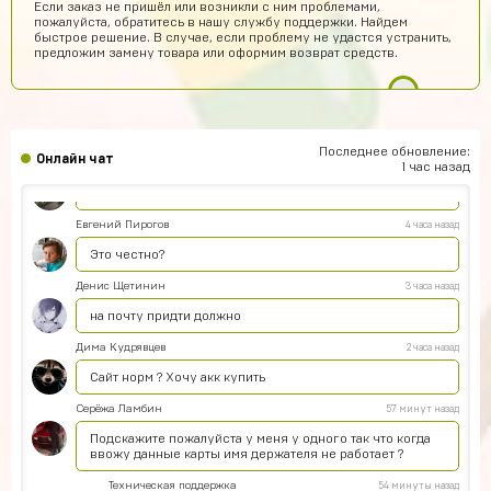
Если заказ не пришёл или возникли с ним проблемами,
крутой сайт
пожалуйста, обратитесь в нашу службу поддержки. Найдем
быстрое решение. В случае, если проблему не удастся устранить,
Илья Лобазов
7 часов назад
предложим замену товара или оформим возврат средств.
Пацаны рил не обманывают
Данил Петров
6 часов назад
ДП
Все дошло спасибо
Последнее обновление:
Онлайн чат
Дима Ганюшин
4 часа назад
1 час назад
А как купить ак через билайн
Евгений Пирогов
4 часа назад
Это честно?
Денис Щетинин
3 часа назад
на почту придти должно
Дима Кудрявцев
2 часа назад
Сайт норм ? Хочу акк купить
Серёжа Ламбин
57 минут назад
Подскажите пожалуйста у меня у одного так что когда
ввожу данные карты имя держателя не работает ?
Техническая поддержка
54 минуты назад