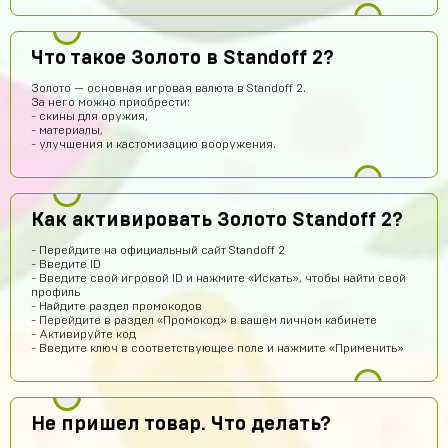
Промок од на гемы получил!!! Буду покупать еще
Степан Измайлов
13 часов назад
Что такое Золото в Standoff 2?
👍
Золото — основная игровая валюта в Standoff 2.
Илья Хакерович
12 часов назад
За него можно приобрести:
- скины для оружия,
ТОП АК ПОЛУЧИЛ)))
- материалы,
- улучшения и кастомизацию вооружения.
Волчонок Волков
10 часов назад
Куда аккаунт приходит
Михантер Шут
10 часов назад
Как активировать Золото Standoff 2?
На почту
- Перейдите на официальный сайт Standoff 2
AlexGAMER00
10 часов назад
- Введите ID
- Введите свой игровой ID и нажмите «Искать», чтобы найти свой
На емаил
профиль
- Найдите раздел промокодов
Павел Лавренчук
9 часов назад
- Перейдите в раздел «Промокод» в вашем личном кабинете
- Активируйте код
Все быстро и понятно! Всем рекомендую!
- Введите ключ в соответствующее поле и нажмите «Применить»
dragon
8 часов назад
Завтра закину 1000 будем проверку делать
Не пришел товар. Что делать?
Ilias Amandyq
8 часов назад