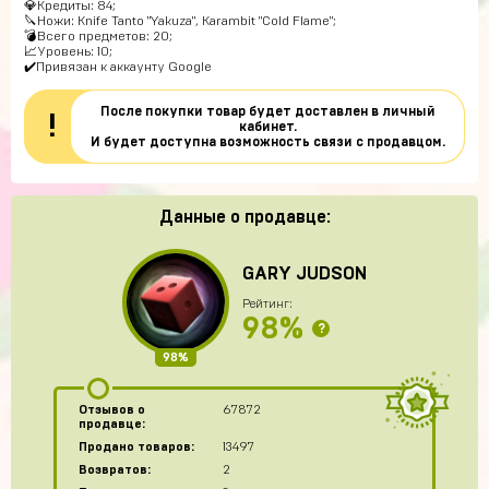
💎Кредиты: 84;
🔪Ножи: Knife Tanto "Yakuza", Karambit "Cold Flame";
💣Всего предметов: 20;
📈Уровень: 10;
✔️Привязан к аккаунту Google
После покупки товар будет доставлен в личный
!
кабинет.
И будет доступна возможность связи с продавцом.
Данные о продавце:
GARY JUDSON
Рейтинг:
98%
?
98%
Отзывов о
67872
продавце:
Продано товаров:
13497
Возвратов:
2