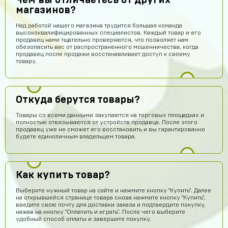
Чем вы отличаетесь от других
магазинов?
Над работой нашего магазина трудится большая команда
высококвалифицированных специалистов. Каждый товар и его
продавец нами тщательно проверяются, что позволяет нам
обезопасить вас от распространенного мошенничества, когда
продавец после продажи восстанавливает доступ к своему
товару.
Откуда берутся товары?
Товары со всеми данными закупаются на торговых площадках и
полностью отвязываются от устройств продавца. После этого
продавец уже не сможет его восстановить и вы гарантированно
будете единоличным владельцем товара.
Как купить товар?
Выберите нужный товар на сайте и нажмите кнопку "Купить". Далее
Даниил Шафиев
15 часов назад
на открывшейся странице товара снова нажмите кнопку "Купить",
сайт не обманывает
введите свою почту для доставки заказа и подтвердите покупку,
нажав на кнопку "Оплатить и играть". После чего выберите
удобный способ оплаты и завершите покупку.
Нурмухаммед Муканов
14 часов назад