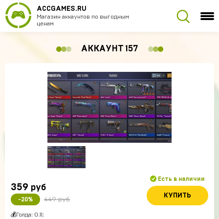
ACCGAMES.RU
Магазин аккаунтов по выгодным
ценам
АККАУНТ 157
Есть в наличии
359
руб
КУПИТЬ
449 руб
-20%
💰Голда: 0.11;