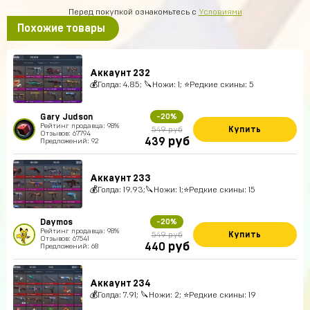
Перед покупкой ознакомьтесь с
Условиями
Похожие товары
Аккаунт 232
💰Голда: 4.85; 🔪Ножи: 1; ⭐️Редкие скины: 5
Gary Judson
-20%
Рейтинг продавца: 98%
Купить
549 руб
Отзывов: 67794
руб
439
Предложений: 92
Аккаунт 233
💰Голда: 19.93;🔪Ножи: 1;⭐️Редкие скины: 15
Daymos
-20%
Рейтинг продавца: 98%
Купить
549 руб
Отзывов: 67541
руб
440
Предложений: 68
Аккаунт 234
💰Голда: 7.91; 🔪Ножи: 2; ⭐️Редкие скины: 19