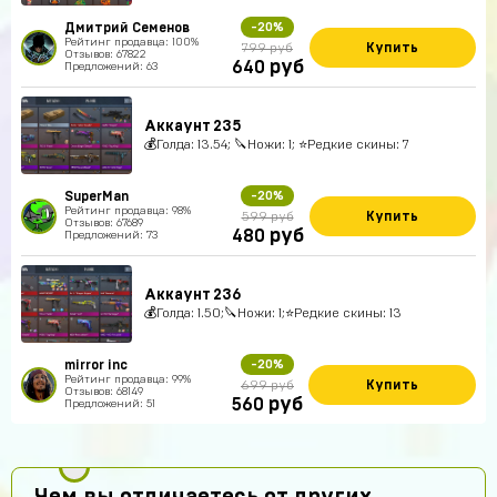
Дмитрий Семенов
-20%
Рейтинг продавца: 100%
Купить
799 руб
Отзывов: 67822
руб
640
Предложений: 63
Аккаунт 235
💰Голда: 13.54; 🔪Ножи: 1; ⭐️Редкие скины: 7
SuperMan
-20%
Рейтинг продавца: 98%
Купить
599 руб
Отзывов: 67689
руб
480
Предложений: 73
Аккаунт 236
💰Голда: 1.50;🔪Ножи: 1;⭐️Редкие скины: 13
mirror inc
-20%
Рейтинг продавца: 99%
Купить
699 руб
Отзывов: 68149
руб
560
Предложений: 51