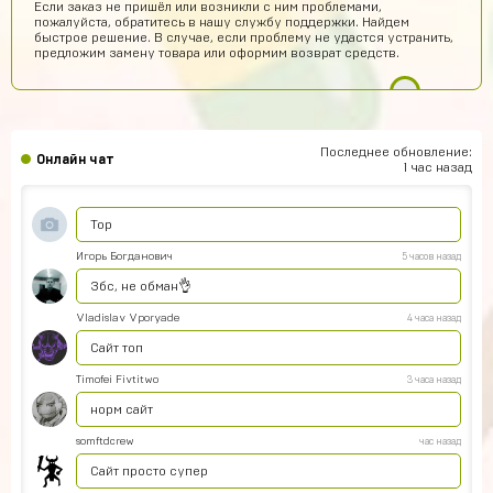
Если заказ не пришёл или возникли с ним проблемами,
Игорь Волков
9 часов назад
пожалуйста, обратитесь в нашу службу поддержки. Найдем
быстрое решение. В случае, если проблему не удастся устранить,
Тоооп
предложим замену товара или оформим возврат средств.
Артем Парков
8 часов назад
ПРИВЕТ
Рома Кузнецов
7 часов назад
Последнее обновление:
Онлайн чат
тут точно не кидают я проверил
1 час назад
Абукар Хамхоев
6 часов назад
Top
Игорь Богданович
5 часов назад
Збс, не обман👌
Vladislav Vporyade
4 часа назад
Сайт топ
Timofei Fivtitwo
3 часа назад
норм сайт
somftdcrew
час назад
Сайт просто супер