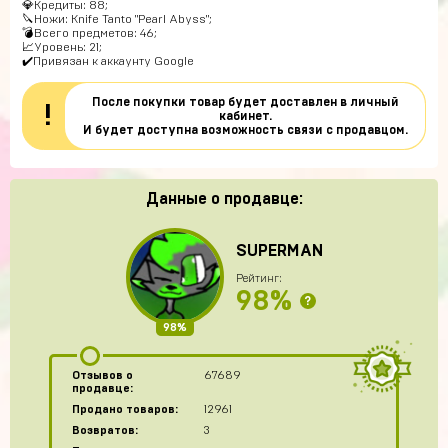
💎Кредиты: 88;
🔪Ножи: Knife Tanto "Pearl Abyss";
💣Всего предметов: 46;
📈Уровень: 21;
✔️Привязан к аккаунту Google
После покупки товар будет доставлен в личный
!
кабинет.
И будет доступна возможность связи с продавцом.
Данные о продавце:
SUPERMAN
Рейтинг:
98%
?
98%
Отзывов о
67689
продавце:
Продано товаров:
12961
Возвратов:
3