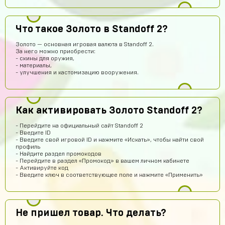
Что такое Золото в Standoff 2?
Золото — основная игровая валюта в Standoff 2.
За него можно приобрести:
- скины для оружия,
Саша Соколов
14 часов назад
- материалы,
- улучшения и кастомизацию вооружения.
Нет магаз не кидает все клево
ksgs
14 часов назад
привет всем
Как активировать Золото Standoff 2?
Хабиб Ашуров
13 часов назад
- Перейдите на официальный сайт Standoff 2
Ку всем
- Введите ID
- Введите свой игровой ID и нажмите «Искать», чтобы найти свой
Тамерлан Хамраев
11 часов назад
профиль
- Найдите раздел промокодов
Это рили рили
- Перейдите в раздел «Промокод» в вашем личном кабинете
- Активируйте код
Геннадий Быков
11 часов назад
- Введите ключ в соответствующее поле и нажмите «Применить»
да покупайй
Егор Воробьев
10 часов назад
Не пришел товар. Что делать?
Как ввести купленный аккаунт stand-off 2