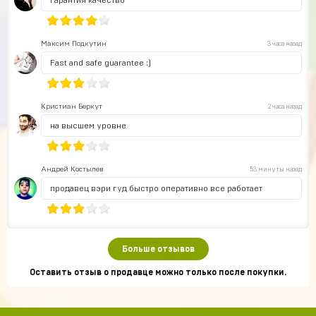
гарантия качество
Максим Подкутин
3 часа назад
Fast and safe guarantee :)
Кристиан Беркут
2 часа назад
на высшем уровне
Андрей Костылев
53 минуты назад
продавец вэри гуд быстро оперативно все работает
Больше отзывов
Оставить отзыв о продавце можно только после покупки.