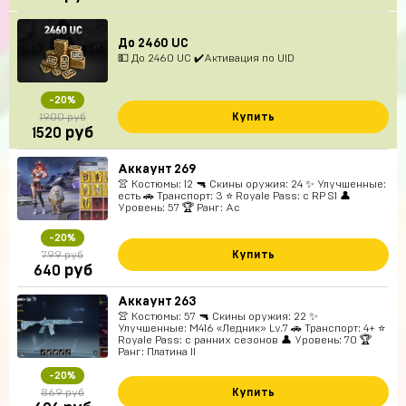
До 2460 UC
💵 До 2460 UC ✔️Активация по UID
-20%
Купить
1900 руб
руб
1520
Аккаунт 269
👚 Костюмы: 12 🔫 Скины оружия: 24 ✨ Улучшенные:
есть 🚗 Транспорт: 3 ⭐ Royale Pass: с RP S1 👤
Уровень: 57 🏆 Ранг: Ас
-20%
Купить
799 руб
руб
640
Аккаунт 263
👚 Костюмы: 57 🔫 Скины оружия: 22 ✨
Улучшенные: M416 «Ледник» Lv.7 🚗 Транспорт: 4+ ⭐
Royale Pass: с ранних сезонов 👤 Уровень: 70 🏆
Ранг: Платина II
-20%
Купить
869 руб