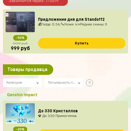
Закончится через:
17
06
18
Предложение дня для Standoff2
💰Голда: 0.36;🔪Ножи: 4;⭐️Редкие скины: 11
-50%
Купить
1999 руб
руб
999
Товары продавца
х
Категория
Популярность по убыванию
Genshin Impact
До 330 Кристаллов
💎 До 330 Примогемов
-20%