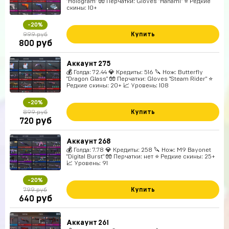
"Hologram" 🧤 Перчатки: Gloves "Hanami" ⭐️ Редкие
скины: 10+
-20%
Купить
999 руб
руб
800
Аккаунт 275
💰 Голда: 72.44 💎 Кредиты: 516 🔪 Нож: Butterfly
"Dragon Glass" 🧤 Перчатки: Gloves "Steam Rider" ⭐️
Редкие скины: 20+ 📈 Уровень: 108
-20%
Купить
899 руб
руб
720
Аккаунт 268
💰 Голда: 7.78 💎 Кредиты: 258 🔪 Нож: M9 Bayonet
"Digital Burst" 🧤 Перчатки: нет ⭐️ Редкие скины: 25+
📈 Уровень: 91
-20%
Купить
799 руб
руб
640
Аккаунт 261