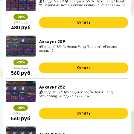
💰 Голда: 92.29 💎 Кредиты: 59 🔪 Нож: Fang "Haunt"
🧤 Перчатки: нет ⭐️ Редкие скины: 15 📈 Уровень: 116
-20%
Купить
599 руб
руб
480
Аккаунт 259
💰Голда: 0.89; 🔪Ножи: Fang "Saphira"; ⭐️Редкие
скины: 2
-20%
Купить
699 руб
руб
560
Аккаунт 252
💰Голда: 13.32; 💎Кредиты: 62; 🔪Ножи: Fang
"Wavesong" ⭐️Редкие скины: 4
-20%
Купить
699 руб
руб
560