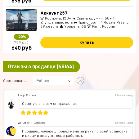
руб
696
Аккаунт 257
👚 Костюмы: 130+ 🔫 Скины оружия: 60+ ✨
Улучшенные: есть 🚗 Транспорт: 1 ⭐ Royale Pass: с
29 сезона 👤 Уровень: 68 🏆 Ранг: Корона
-20%
Купить
799 руб
руб
640
Отзывы о продавце (68164)
x
Сортировать:
Рейтинг
Егор Хорват
10 часов назад
Советую его вам он красавчик!!
Дмитрий Соболев
10 часов назад
Продавец молодец провел меня за руку по всей установке
и входу в аккаунт , коды работают.