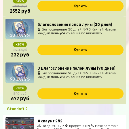
-20%
Купить
3190 руб
руб
2552
Благословение полой луны (30 дней)
🎴 Благословение 30 дней. ✨90 Камней Истока
каждый день.✔️Активация по никнейму
-20%
Купить
290 руб
руб
232
3 Благословение полой луны (90 дней)
🎴 Благословение 90 дней. ✨90 Камней Истока
каждый день.✔️Активация по никнейму
-20%
Купить
840 руб
руб
672
Standoff 2
Аккаунт 282
💰 Голда: 200.29 💎 Кредиты: 1191 🔪 Нож: Karambit