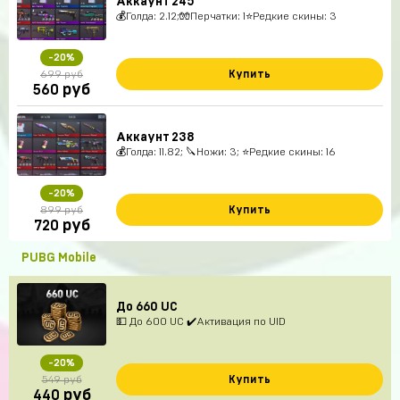
Аккаунт 245
💰Голда: 2.12;🧤Перчатки: 1⭐️Редкие скины: 3
-20%
Купить
699 руб
руб
560
Аккаунт 238
💰Голда: 11.82; 🔪Ножи: 3; ⭐️Редкие скины: 16
-20%
Купить
899 руб
руб
720
PUBG Mobile
До 660 UC
💵 До 600 UC ✔️Активация по UID
-20%
Купить
549 руб
руб
440