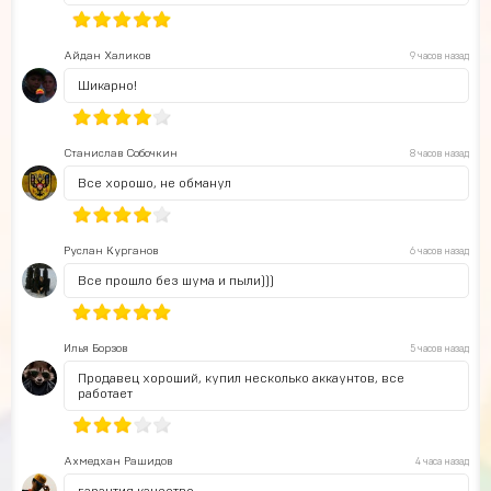
Айдан Халиков
9 часов назад
Шикарно!
Станислав Собочкин
8 часов назад
Все хорошо, не обманул
Руслан Курганов
6 часов назад
Все прошло без шума и пыли)))
Илья Борзов
5 часов назад
Продавец хороший, купил несколько аккаунтов, все
работает
Ахмедхан Рашидов
4 часа назад