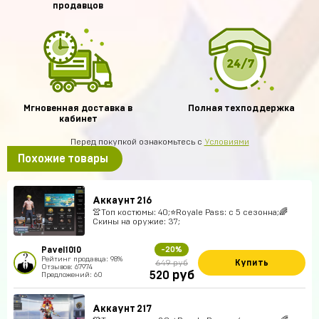
продавцов
Мгновенная доставка в
Полная техподдержка
кабинет
Перед покупкой ознакомьтесь с
Условиями
Похожие товары
Аккаунт 216
👚Топ костюмы: 40;⭐️Royale Pass: с 5 сезонна;🌈
Скины на оружие: 37;
Pavel1010
-20%
Рейтинг продавца: 98%
Купить
649 руб
Отзывов: 67974
руб
520
Предложений: 60
Аккаунт 217