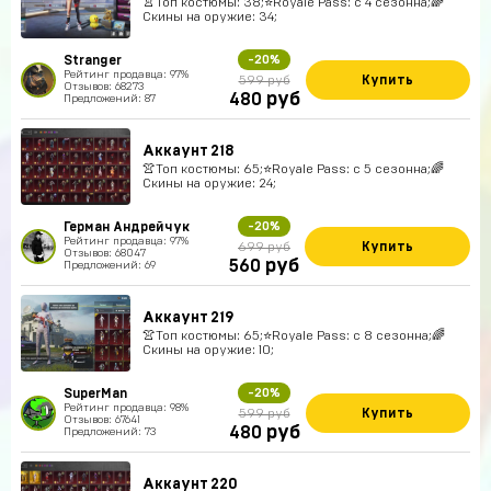
👚Топ костюмы: 38;⭐️Royale Pass: с 4 сезонна;🌈
Скины на оружие: 34;
Stranger
-20%
Рейтинг продавца: 97%
Купить
599 руб
Отзывов: 68273
руб
480
Предложений: 87
Аккаунт 218
👚Топ костюмы: 65;⭐️Royale Pass: с 5 сезонна;🌈
Скины на оружие: 24;
Герман Андрейчук
-20%
Рейтинг продавца: 97%
Купить
699 руб
Отзывов: 68047
руб
560
Предложений: 69
Аккаунт 219
👚Топ костюмы: 65;⭐️Royale Pass: с 8 сезонна;🌈
Скины на оружие: 10;
SuperMan
-20%
Рейтинг продавца: 98%
Купить
599 руб
Отзывов: 67641
руб
480
Предложений: 73
Аккаунт 220