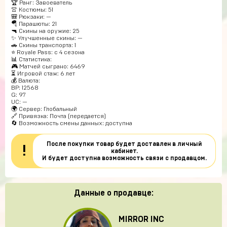
🏆 Ранг: Завоеватель
👚 Костюмы: 51
🎒 Рюкзаки: —
🪂 Парашюты: 21
🔫 Скины на оружие: 25
✨ Улучшенные скины: —
🚗 Скины транспорта: 1
⭐ Royale Pass: с 4 сезона
📊 Статистика:
🎮 Матчей сыграно: 6469
⏳ Игровой стаж: 6 лет
💰 Валюта:
BP: 12568
G: 97
UC: —
🌍 Сервер: Глобальный
🔗 Привязка: Почта (передается)
🔄 Возможность смены данных: доступна
После покупки товар будет доставлен в личный
!
кабинет.
И будет доступна возможность связи с продавцом.
Данные о продавце:
MIRROR INC