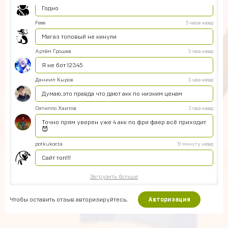
Годно
Fese
5 часов назад
Магаз топовый не кинули
Артём Грошев
3 часа назад
Я не бот 12345
Даниил Кыров
3 часа назад
Думаю,это правда что дают акк по низким ценам
Оятилло Хаитов
2 часа назад
Точно прям уверен уже 4 акк по фри фаер всё приходит
😈
potkukocta
51 минуту назад
Сайт топ!!!
Загрузить больше
Чтобы оставить отзыв авторизируйтесь.
Авторизация