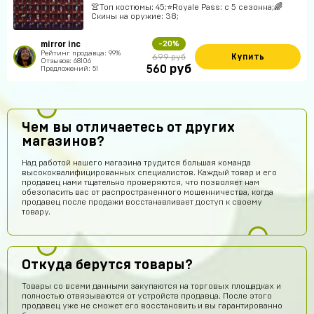
👚Топ костюмы: 45;⭐️Royale Pass: с 5 сезонна;🌈
Скины на оружие: 38;
mirror inc
-20%
Рейтинг продавца: 99%
Купить
699 руб
Отзывов: 68106
руб
560
Предложений: 51
Чем вы отличаетесь от других
магазинов?
Над работой нашего магазина трудится большая команда
высококвалифицированных специалистов. Каждый товар и его
продавец нами тщательно проверяются, что позволяет нам
обезопасить вас от распространенного мошенничества, когда
продавец после продажи восстанавливает доступ к своему
товару.
Откуда берутся товары?
Товары со всеми данными закупаются на торговых площадках и
полностью отвязываются от устройств продавца. После этого
продавец уже не сможет его восстановить и вы гарантированно