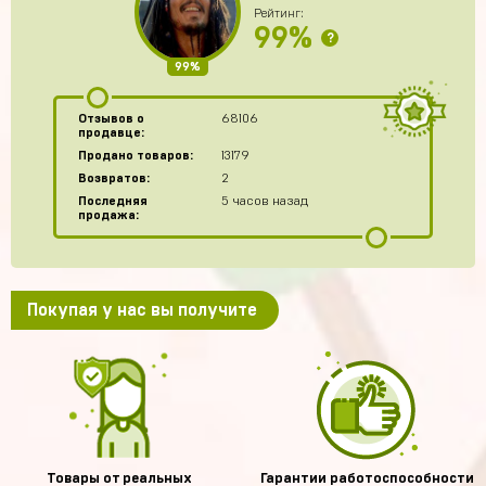
Рейтинг:
99%
?
99%
Отзывов о
68106
продавце:
Продано товаров:
13179
Возвратов:
2
Последняя
5 часов назад
продажа:
Покупая у нас вы получите
Товары от реальных
Гарантии работоспособности