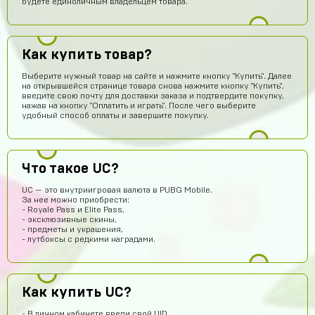
будете единоличным владельцем товара.
Как купить товар?
Выберите нужный товар на сайте и нажмите кнопку "Купить". Далее
на открывшейся странице товара снова нажмите кнопку "Купить",
введите свою почту для доставки заказа и подтвердите покупку,
нажав на кнопку "Оплатить и играть". После чего выберите
удобный способ оплаты и завершите покупку.
Что такое UC?
UC — это внутриигровая валюта в PUBG Mobile.
За нее можно приобрести:
- Royale Pass и Elite Pass,
- эксклюзивные скины,
- предметы и украшения,
- лутбоксы с редкими наградами.
Denisych Tablovsky
15 часов назад
здравствуйте
arsenijmakarov719
13 часов назад
Как купить UC?
Я купил аккаунт Brawl Stars и мне все пришло так что кто
- В личном кабинете введи свой UID.