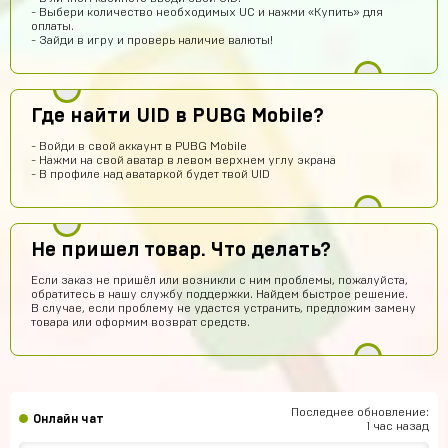
сомневаеца берите не пожилеете
- Выбери количество необходимых UC и нажми «Купить» для
оплаты.
Савелий Попов
13 часов назад
- Зайди в игру и проверь наличие валюты!
СП
Я не знаю этот сайт первый раз купил вроде что-то
пришло
Данил Алашов
12 часов назад
Где найти UID в PUBG Mobile?
топппппп!
- Войди в свой аккаунт в PUBG Mobile
Хомяк
11 часов назад
- Нажми на свой аватар в левом верхнем углу экрана
- В профиле над аватаркой будет твой UID
Привет
Александр Гылин
10 часов назад
Купил
Не пришел товар. Что делать?
Алексей Волков
9 часов назад
Если заказ не пришёл или возникли с ним проблемы, пожалуйста,
обратитесь в нашу службу поддержки. Найдем быстрое решение.
Надежный))
В случае, если проблему не удастся устранить, предложим замену
товара или оформим возврат средств.
Амир Калтаев
8 часов назад
Офигетт
Женя Черных
7 часов назад
Сайт норм
Последнее обновление:
Онлайн чат
1 час назад
hits250908
6 часов назад