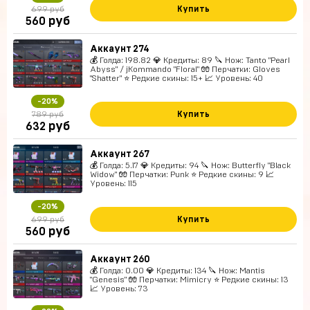
Купить
699 руб
руб
560
Аккаунт 274
💰 Голда: 198.82 💎 Кредиты: 89 🔪 Нож: Tanto "Pearl
Abyss" / jKommando "Floral" 🧤 Перчатки: Gloves
"Shatter" ⭐️ Редкие скины: 15+ 📈 Уровень: 40
-20%
Купить
789 руб
руб
632
Аккаунт 267
💰 Голда: 5.17 💎 Кредиты: 94 🔪 Нож: Butterfly "Black
Widow" 🧤 Перчатки: Punk ⭐️ Редкие скины: 9 📈
Уровень: 115
-20%
Купить
699 руб
руб
560
Аккаунт 260
💰 Голда: 0.00 💎 Кредиты: 134 🔪 Нож: Mantis
"Genesis" 🧤 Перчатки: Mimicry ⭐️ Редкие скины: 13
📈 Уровень: 73