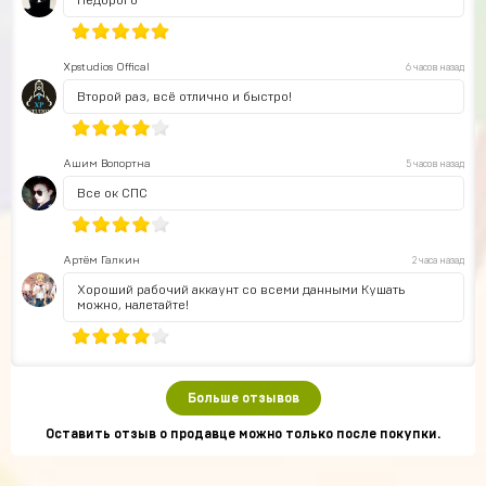
Недорого
Xpstudios Offical
6 часов назад
Второй раз, всё отлично и быстро!
Ашим Вопортна
5 часов назад
Все ок СПС
Артём Галкин
2 часа назад
Хороший рабочий аккаунт со всеми данными Кушать
можно, налетайте!
Больше отзывов
Оставить отзыв о продавце можно только после покупки.