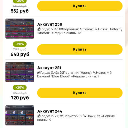
-20%
Купить
689 руб
руб
552
Аккаунт 258
💰Голда: 5.97; 🧤Перчатки: "Stream"; 🔪Ножи: Butterfly
"Starfall"; ⭐️Редкие скины: 13
-20%
Купить
799 руб
руб
640
Аккаунт 251
💰Голда: 0.43; 🧤Перчатки: "Haunt"; 🔪Ножи: M9
Bayonet "Blue Blood" ⭐️Редкие скины: 7
-20%
Купить
899 руб
руб
720
Аккаунт 244
💰Голда: 15.27; 🧤Перчатки: 2 🔪Ножи: 2; ⭐️Редкие
скины: 9