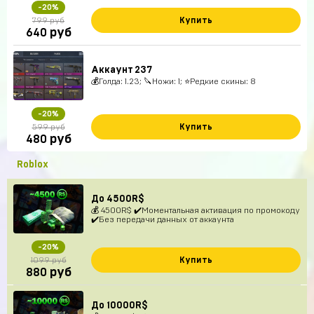
-20%
Купить
799 руб
руб
640
Аккаунт 237
💰Голда: 1.23; 🔪Ножи: 1; ⭐️Редкие скины: 8
-20%
Купить
599 руб
руб
480
Roblox
До 4500R$
💰 4500R$ ✔️Моментальная активация по промокоду
✔️Без передачи данных от аккаунта
-20%
Купить
1099 руб
руб
880
До 10000R$