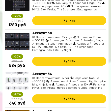
~300 000 R$ 🎭 Анимации: Oldschool, Mage, Toy 👤
Аватары / пресеты: 40+ 🎮 Популярные режимы:
MM2, Blox Fruits, The Strongest Battlegrounds
-20%
Купить
1599 руб
руб
1280
Аккаунт 58
📅 Возраст аккаунта: 2+ года 💰 Потрачено Robux:
~1500 R$ 🎭 Анимации: Oldschool Animation, Mage
Animation, Stylish Animation 👤 Аватары / пресеты:
13+ 🎮 Популярные режимы: The Strongest
Battlegrounds, Bite By Night
-20%
Купить
729 руб
руб
584
Аккаунт 54
📅 Возраст аккаунта: 6 лет 💰 Потрачено Robux:
~6000R$ 🎭 Анимации: Adidas Community, Vampire
Idle, Ninja Idle 👤 Аватары / пресеты: 15+ 🎮 Режимы:
MM2, Blox Fruits, Heroes Battlegrounds, Adopt Me
-20%
Купить
799 руб
руб
640