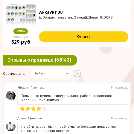
Аккаунт 38
📈Возраст аккаунта: 3 года💵Донат: 1000R$
-20%
Купить
659 руб
руб
529
Отзывы о продавце (68143)
x
Сортировать:
Рейтинг
Михаил Пасулька
14 часов назад
Только что купил,активировал,все работает,продавец
хороший Рекомендую
Дрожь Афтершок
13 часов назад
не обманывает были проблемы не большые поддержка
помогла мгновенно советую