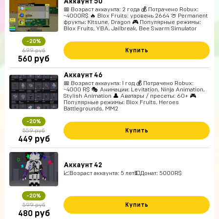
Аккаунт 50
📅 Возраст аккаунта: 2 года 💰 Потрачено Robux:
~4000R$ 🔥 Blox Fruits: уровень 2664 🍈 Permanent
фрукты: Kitsune, Dragon 🎮 Популярные режимы:
Blox Fruits, YBA, Jailbreak, Bee Swarm Simulator
-20%
Купить
699 руб
руб
560
Аккаунт 46
📅 Возраст аккаунта: 1 год 💰 Потрачено Robux:
~4000 R$ 🎭 Анимации: Levitation, Ninja Animation,
Stylish Animation 👤 Аватары / пресеты: 60+ 🎮
Популярные режимы: Blox Fruits, Heroes
Battlegrounds, MM2
-20%
Купить
559 руб
руб
449
Аккаунт 42
📈Возраст аккаунта: 5 лет💵Донат: 5000R$
-20%
Купить
599 руб
руб
480