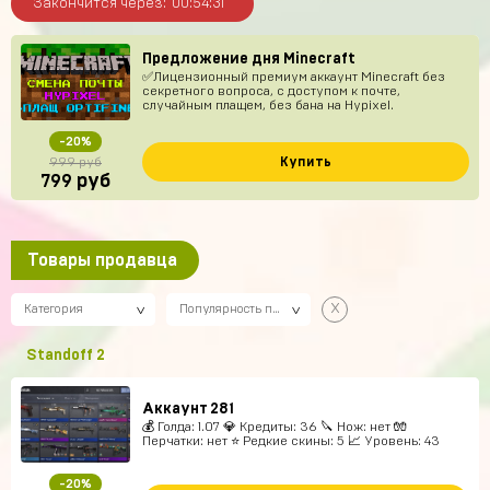
Закончится через:
00
54
30
Предложение дня Minecraft
✅Лицензионный премиум аккаунт Minecraft без
секретного вопроса, с доступом к почте,
случайным плащем, без бана на Hypixel.
-20%
Купить
999 руб
руб
799
Товары продавца
х
Категория
Популярность по убыванию
Standoff 2
Аккаунт 281
💰 Голда: 1.07 💎 Кредиты: 36 🔪 Нож: нет 🧤
Перчатки: нет ⭐️ Редкие скины: 5 📈 Уровень: 43
-20%