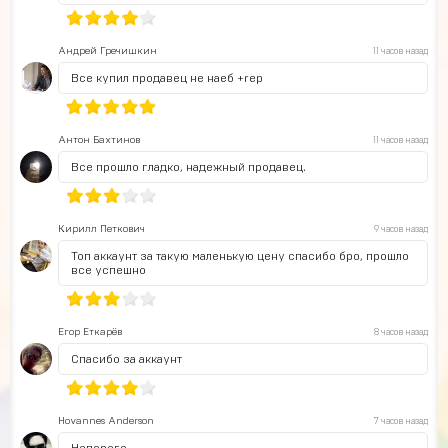
Андрей Гречишкин
11 часов назад
Все купил продавец не наеб +rep
Антон Бахтинов
11 часов назад
Все прошло гладко, надежный продавец.
Кирилл Петкович
9 часов назад
Топ аккаунт за такую маленькую цену спасибо бро, прошло
все успешно
Егор Еткарёв
8 часов назад
Спасибо за аккаунт
Hovannes Anderson
7 часов назад