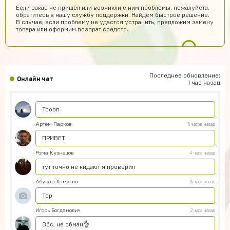
Если заказ не пришёл или возникли с ним проблемы, пожалуйста,
Тамерлан Хамраев
9 часов назад
обратитесь в нашу службу поддержки. Найдем быстрое решение.
В случае, если проблему не удастся устранить, предложим замену
Это рили рили
товара или оформим возврат средств.
Геннадий Быков
8 часов назад
да покупайй
Егор Воробьев
7 часов назад
Последнее обновление:
Онлайн чат
Как ввести купленный аккаунт stand-off 2
1 час назад
Игорь Волков
6 часов назад
Тоооп
Артем Парков
5 часов назад
ПРИВЕТ
Рома Кузнецов
4 часа назад
тут точно не кидают я проверил
Абукар Хамхоев
3 часа назад
Top
Игорь Богданович
2 часа назад
Збс, не обман👌