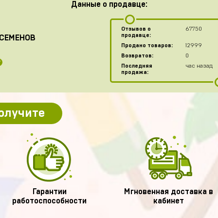
Данные о продавце:
Отзывов о
67750
продавце:
СЕМЕНОВ
Продано товаров:
12999
Возвратов:
0
?
Последняя
час назад
продажа:
получите
Гарантии
Мгновенная доставка в
работоспособности
кабинет