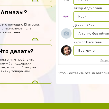
Тимур Абдуллаев
ь Алмазы?
Норм
ли с помощью ID игрока.
Дании Бабин
 специальное поле.
т зачислена.
А точно без обма
Кирилл Васильев
Что делать?
Всё круто!
кли с ним проблемы,
Загру
 службу поддержки.
чае, если проблему не
замену товара или
Чтобы оставить отзыв авториз