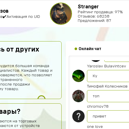
Саша Заятников
Stranger
азов
Рейтинг продавца: 97%
Топ
Отзывов: 68238
в✔️Активация по UID
Предложений: 87
Геннадий Быков
сайт топ рили реб
Ваня Роман
ь от других
Онлайн чат
Окей
рудится большая команда
Yaroslav Bulavintcev
иалистов. Каждый товар и
роверяются, что позволяет
Ку
страненного
 после продажи
Тимофей Колесников
у товару.
топ
chromov78
овары?
привет
аются на торговых
ваются от устройств
one love