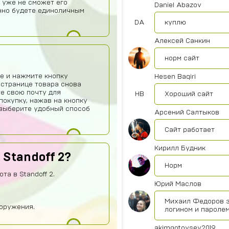
 уже не сможет его
Daniel Abazov
нно будете единоличным
DA
куплю
Алексей Санкин
норм сайт
е и нажмите кнопку
Hesen Baqiri
 странице товара снова
те свою почту для
HB
Хороший сайт
покупку, нажав на кнопку
о выберите удобный способ
Арсений Салтыков
Сайт работает
Кирилл Будник
 Standoff 2?
Норм
та в Standoff 2.
Юрий Маслов
Михаил Федоров з
оружения.
логином и паролем
akimgotovsev2019