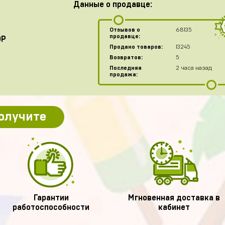
Данные о продавце:
Отзывов о
68135
продавце:
OP
Продано товаров:
13245
Возвратов:
5
Последняя
2 часа назад
продажа:
получите
Гарантии
Мгновенная доставка в
работоспособности
кабинет