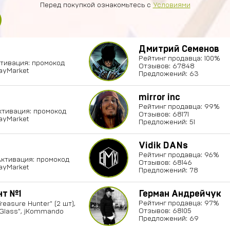
Перед покупкой ознакомьтесь с
Условиями
Дмитрий Семенов
Рейтинг продавца: 100%
ктивация: промокод
Отзывов: 67848
layMarket
Предложений: 63
mirror inc
Рейтинг продавца: 99%
Активация: промокод
Отзывов: 68171
layMarket
Предложений: 51
Vidik DANs
Рейтинг продавца: 96%
️Активация: промокод
Отзывов: 68146
layMarket
Предложений: 78
нт №1
Герман Андрейчук
Рейтинг продавца: 97%
reasure Hunter" (2 шт),
Отзывов: 68105
 Glass", jKommando
Предложений: 69