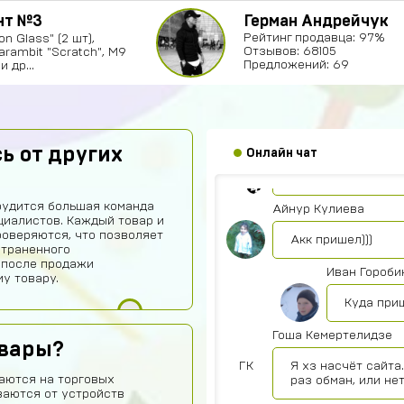
нт №3
Герман Андрейчук
Диана Щербетова
Рейтинг продавца: 97%
n Glass" (2 шт),
Класс
Отзывов: 68105
Karambit "Scratch", M9
Предложений: 69
и др...
Egopkabossuk Dscraft
Топ4ik воще!)
Ilya
ь от других
Онлайн чат
Подходит на ps4?
рудится большая команда
Айнур Кулиева
иалистов. Каждый товар и
роверяются, что позволяет
Акк пришел)))
страненного
 после продажи
Иван Гороби
у товару.
Куда при
Гоша Кемертелидзе
овары?
ГК
Я хз насчёт сайта
аются на торговых
раз обман, или не
ваются от устройств