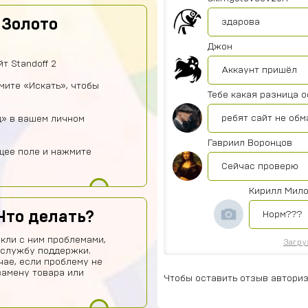
 Золото
здарова
Джон
т Standoff 2
Аккаунт пришёл
жмите «Искать», чтобы
Тебе какая разница 
ребят сайт не обм
д» в вашем личном
Гавриил Воронцов
щее поле и нажмите
Сейчас проверю
Кирилл Мил
Что делать?
Норм???
кли с ним проблемами,
Загру
 службу поддержки.
чае, если проблему не
замену товара или
Чтобы оставить отзыв авториз