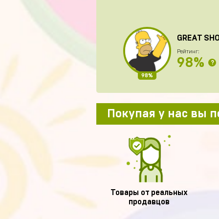
GREAT SH
Рейтинг:
98%
?
98%
Покупая у нас вы 
Товары от реальных
продавцов