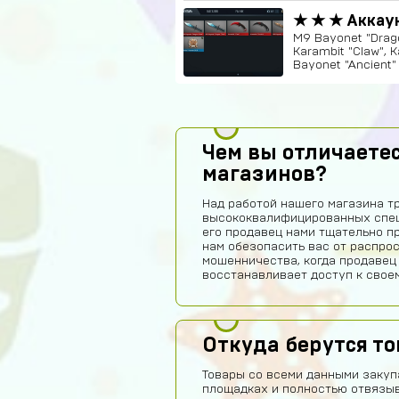
★ ★ ★ Аккау
M9 Bayonet "Drago
Karambit "Claw", 
Bayonet "Ancient" 
Чем вы отличаетес
магазинов?
Над работой нашего магазина т
высококвалифицированных спец
его продавец нами тщательно п
нам обезопасить вас от распро
мошенничества, когда продавец
восстанавливает доступ к своем
Откуда берутся т
Товары со всеми данными закуп
площадках и полностью отвязы