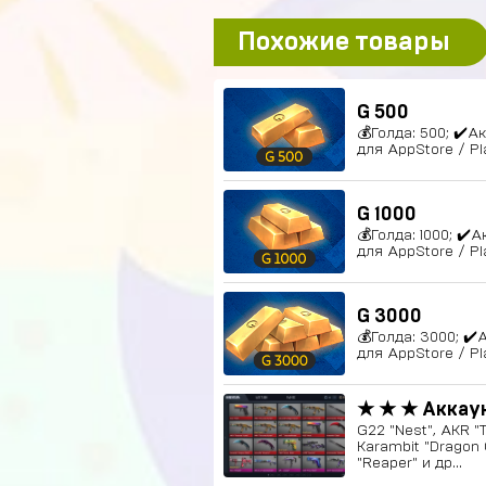
Похожие товары
G 500
💰Голда: 500; ✔️А
для AppStore / P
G 1000
💰Голда: 1000; ✔️
для AppStore / P
G 3000
💰Голда: 3000; ✔
для AppStore / P
★ ★ ★ Аккау
G22 "Nest", AKR "T
Karambit "Dragon
"Reaper" и др...