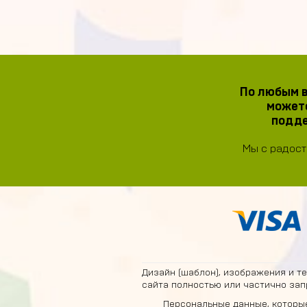
По любым в
можете
подде
Мы с радост
Дизайн (шаблон), изображения и т
сайта полностью или частично зап
Персональные данные, которые