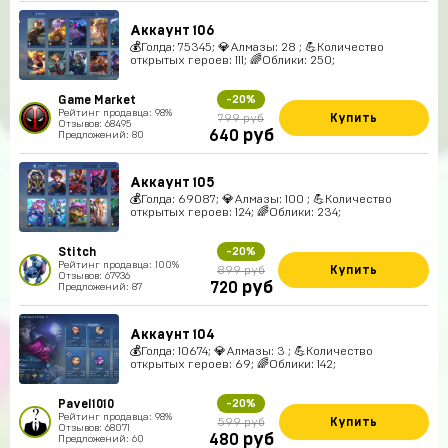
Аккаунт 106
💰Голда: 75345; 💎Алмазы: 28 ; 💪Количество
открытых героев: 111; 🌈Облики: 250;
Game Market
-20%
Рейтинг продавца: 98%
Купить
799 руб
Отзывов: 68495
руб
640
Предложений: 80
Аккаунт 105
💰Голда: 69087; 💎Алмазы: 100 ; 💪Количество
открытых героев: 124; 🌈Облики: 234;
Stitch
-20%
Рейтинг продавца: 100%
Купить
899 руб
Отзывов: 67936
руб
720
Предложений: 87
Аккаунт 104
💰Голда: 10674; 💎Алмазы: 3 ; 💪Количество
открытых героев: 69; 🌈Облики: 142;
Pavel1010
-20%
Рейтинг продавца: 98%
Купить
599 руб
Отзывов: 68071
руб
480
Предложений: 60