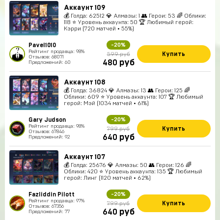
Аккаунт 109
💰 Голда: 62512 💎 Алмазы: 1 👥 Герои: 53 🌈 Облики:
118 ⭐ Уровень аккаунта: 50 🏆 Любимый герой:
Кэрри (720 матчей • 55%)
Pavel1010
-20%
Рейтинг продавца: 98%
Купить
599 руб
Отзывов: 68071
руб
480
Предложений: 60
Аккаунт 108
💰 Голда: 36824 💎 Алмазы: 13 👥 Герои: 125 🌈
Облики: 609 ⭐ Уровень аккаунта: 107 🏆 Любимый
герой: Мэй (1034 матчей • 61%)
Gary Judson
-20%
Рейтинг продавца: 98%
Купить
799 руб
Отзывов: 67846
руб
640
Предложений: 92
Аккаунт 107
💰 Голда: 25676 💎 Алмазы: 50 👥 Герои: 126 🌈
Облики: 420 ⭐ Уровень аккаунта: 135 🏆 Любимый
герой: Линг (1120 матчей • 62%)
Fazliddin Pilott
-20%
Рейтинг продавца: 97%
Купить
799 руб
Отзывов: 67356
руб
640
Предложений: 77