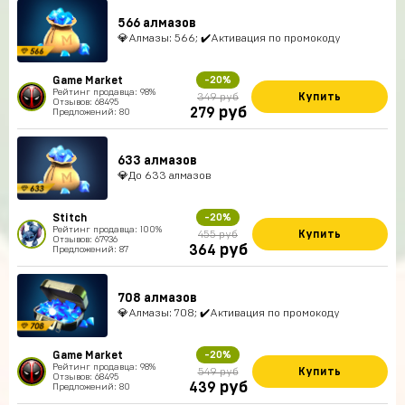
566 алмазов
💎Алмазы: 566; ✔️Активация по промокоду
Game Market
-20%
Рейтинг продавца: 98%
Купить
349 руб
Отзывов: 68495
руб
279
Предложений: 80
633 алмазов
💎До 633 алмазов
Stitch
-20%
Рейтинг продавца: 100%
Купить
455 руб
Отзывов: 67936
руб
364
Предложений: 87
708 алмазов
💎Алмазы: 708; ✔️Активация по промокоду
Game Market
-20%
Рейтинг продавца: 98%
Купить
549 руб
Отзывов: 68495
руб
439
Предложений: 80