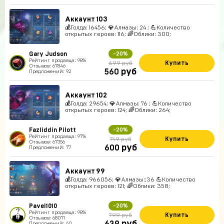
Аккаунт 103
💰Голда: 16456; 💎Алмазы: 24 ; 💪Количество
открытых героев: 116; 🌈Облики: 300;
Gary Judson
-20%
Рейтинг продавца: 98%
Купить
699 руб
Отзывов: 67846
руб
560
Предложений: 92
Аккаунт 102
💰Голда: 29654; 💎Алмазы: 76 ; 💪Количество
открытых героев: 124; 🌈Облики: 264;
Fazliddin Pilott
-20%
Рейтинг продавца: 97%
Купить
749 руб
Отзывов: 67356
руб
600
Предложений: 77
Аккаунт 99
💰Голда: 966056; 💎Алмазы:;36 💪Количество
открытых героев: 121; 🌈Облики: 358;
Pavel1010
-20%
Рейтинг продавца: 98%
Купить
799 руб
Отзывов: 68071
Предложений: 60