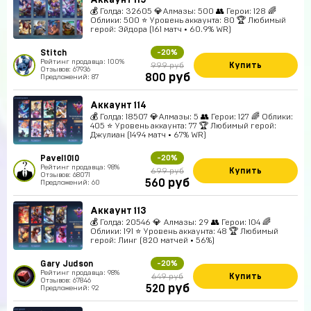
Аккаунт 115
💰 Голда: 32605 💎Алмазы: 500 👥 Герои: 128 🌈
Облики: 500 ⭐ Уровень аккаунта: 80 🏆 Любимый
герой: Эйдора (161 матч • 60.9% WR)
Stitch
-20%
Рейтинг продавца: 100%
Купить
999 руб
Отзывов: 67936
руб
800
Предложений: 87
Аккаунт 114
💰 Голда: 18507 💎Алмазы: 5 👥 Герои: 127 🌈 Облики:
405 ⭐ Уровень аккаунта: 77 🏆 Любимый герой:
Джулиан (1494 матч • 67% WR)
Pavel1010
-20%
Рейтинг продавца: 98%
Купить
699 руб
Отзывов: 68071
руб
560
Предложений: 60
Аккаунт 113
💰 Голда: 20546 💎 Алмазы: 29 👥 Герои: 104 🌈
Облики: 191 ⭐ Уровень аккаунта: 48 🏆 Любимый
герой: Линг (820 матчей • 56%)
Gary Judson
-20%
Рейтинг продавца: 98%
Купить
649 руб
Отзывов: 67846
руб
520
Предложений: 92