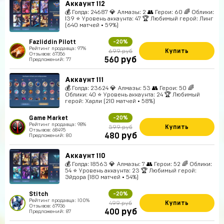
Аккаунт 112
💰 Голда: 24687 💎 Алмазы: 2 👥 Герои: 60 🌈 Облики:
139 ⭐ Уровень аккаунта: 47 🏆 Любимый герой: Линг
(640 матчей • 59%)
Fazliddin Pilott
-20%
Рейтинг продавца: 97%
Купить
699 руб
Отзывов: 67356
руб
560
Предложений: 77
Аккаунт 111
💰 Голда: 23624 💎 Алмазы: 53 👥 Герои: 50 🌈
Облики: 40 ⭐ Уровень аккаунта: 24 🏆 Любимый
герой: Харли (210 матчей • 58%)
Game Market
-20%
Рейтинг продавца: 98%
Купить
599 руб
Отзывов: 68495
руб
480
Предложений: 80
Аккаунт 110
💰 Голда: 18563 💎 Алмазы: 7 👥 Герои: 52 🌈 Облики:
54 ⭐ Уровень аккаунта: 23 🏆 Любимый герой:
Эйдора (180 матчей • 54%)
Stitch
-20%
Рейтинг продавца: 100%
Купить
499 руб
Отзывов: 67936
руб
400
Предложений: 87