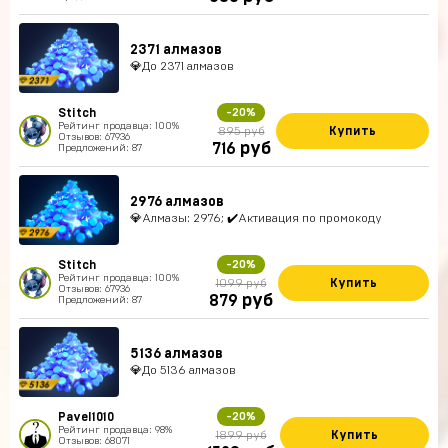
2371 алмазов
💎До 2371 алмазов
Stitch
-20%
Рейтинг продавца: 100%
Купить
895 руб
Отзывов: 67936
руб
716
Предложений: 87
2976 алмазов
💎Алмазы: 2976; ✔️Активация по промокоду
Stitch
-20%
Рейтинг продавца: 100%
Купить
1099 руб
Отзывов: 67936
руб
879
Предложений: 87
5136 алмазов
💎До 5136 алмазов
Pavel1010
-20%
Рейтинг продавца: 98%
Купить
1899 руб
Отзывов: 68071