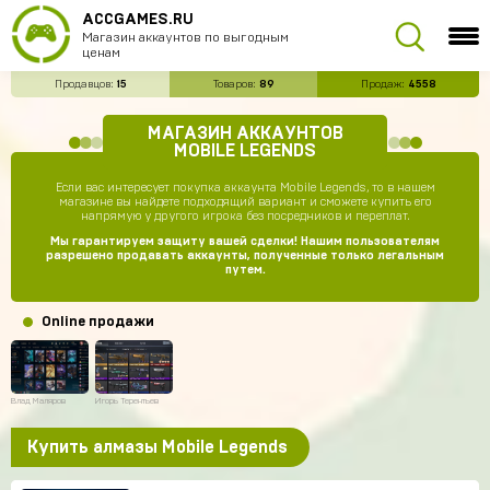
ACCGAMES.RU
Магазин аккаунтов по выгодным
ценам
Продавцов:
15
Товаров:
89
Продаж:
4558
МАГАЗИН АККАУНТОВ
MOBILE LEGENDS
Если вас интересует покупка аккаунта Mobile Legends, то в нашем
магазине вы найдете подходящий вариант и сможете купить его
напрямую у другого игрока без посредников и переплат.
Мы гарантируем защиту вашей сделки! Нашим пользователям
разрешено продавать аккаунты, полученные только легальным
путем.
Online продажи
Влад Маляров
Игорь Терентьев
Купить алмазы Mobile Legends