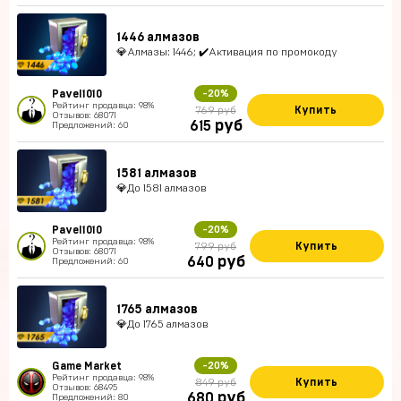
1446 алмазов
💎Алмазы: 1446; ✔️Активация по промокоду
Pavel1010
-20%
Рейтинг продавца: 98%
Купить
769 руб
Отзывов: 68071
руб
615
Предложений: 60
1581 алмазов
💎До 1581 алмазов
Pavel1010
-20%
Рейтинг продавца: 98%
Купить
799 руб
Отзывов: 68071
руб
640
Предложений: 60
1765 алмазов
💎До 1765 алмазов
Game Market
-20%
Рейтинг продавца: 98%
Купить
849 руб
Отзывов: 68495
руб
680
Предложений: 80