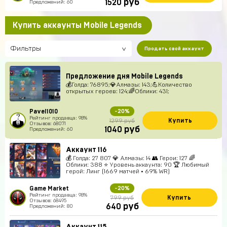
руб
1520
Предложений: 60
Купить аккаунты Mobile Legends
Фильтры
Продать свой аккаунт
Предложение дня Mobile Legends
💰Голда: 76895;💎Алмазы: 143;💪Количество
открытых героев: 124;🌈Облики: 431;
Pavel1010
-20%
Рейтинг продавца: 98%
Купить
1299 руб
Отзывов: 68071
руб
1040
Предложений: 60
Аккаунт 116
💰 Голда: 27 807 💎 Алмазы: 14 👥 Герои: 127 🌈
Облики: 388 ⭐ Уровень аккаунта: 90 🏆 Любимый
герой: Линг (1669 матчей • 69% WR)
Game Market
-20%
Рейтинг продавца: 98%
Купить
799 руб
Отзывов: 68495
руб
640
Предложений: 80