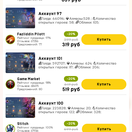
руб
639
Аккаунт 97
💰Голда: 66096; 💎Алмазы:528 ; 💪Количество
открытых героев: 58; 🌈Облики: 105;
Fazliddin Pilott
-20%
Рейтинг продавца: 97%
Купить
399 руб
Отзывов: 67356
руб
319
Предложений: 77
Аккаунт 101
💰Голда: 592707; 💎Алмазы: 624; 💪Количество
открытых героев: 117; 🌈Облики: 206;
Game Market
-20%
Рейтинг продавца: 98%
Купить
649 руб
Отзывов: 68495
руб
519
Предложений: 80
Аккаунт 100
💰Голда: 223828; 💎Алмазы: 20; 💪Количество
открытых героев: 122; 🌈Облики: 328;
Stitch
-20%
Рейтинг продавца: 100%
Купить
699 руб
Отзывов: 67936