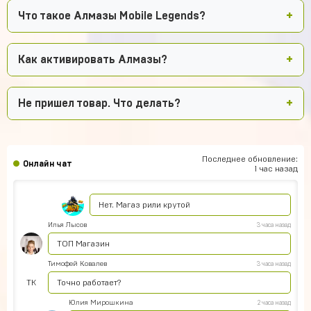
Что такое Алмазы Mobile Legends?
Как активировать Алмазы?
Не пришел товар. Что делать?
Тёма Водянников
4 часа назад
Всё прекрасно робит аккаунт топчик))
Егор Климов
4 часа назад
Последнее обновление:
Онлайн чат
Это не обман?
1 час назад
Кирилл Черных
4 часа назад
Нет. Магаз рили крутой
Илья Лысов
3 часа назад
ТОП Магазин
Тимофей Ковалев
3 часа назад
ТК
Точно работает?
Юлия Мирошкина
2 часа назад