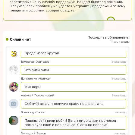
обратитесь в нашу службу поддержки. Найдем быстрое решение.
Сейчас проверю
В случае, если проблему не удастся устранить, предложим замену
товара или оформим возврат средств.
Кирилл Милов
7 часов назад
Норм???
Ера Ера
6 часов назад
Это правда
Последнее обновление:
Онлайн чат
1 час назад
Sobolev-Dimas
5 часов назад
Вроде магаз крутой
Тамерлан Хамраев
4 часа назад
Это рили рили
Даниил Анисимов
4 часа назад
Акк норм
Алексей Полочанский
2 часа назад
Сябки😘 аккаунт получил сразу после оплаты
Всеволод Кожин
час назад
Пацаны сайт рили робит! Взял гемов длали промокод
вел в гугл плей и все пришло! Я апж не поверил
Геннадий Быков
час назад