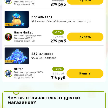
Купить
1099 руб
Отзывов: 67923
руб
879
Предложений: 87
566 алмазов
💎Алмазы: 566; ✔️Активация по промокоду
Game Market
-20%
Рейтинг продавца: 98%
Купить
349 руб
Отзывов: 68480
руб
279
Предложений: 80
2371 алмазов
💎До 2371 алмазов
Stitch
-20%
Рейтинг продавца: 100%
Купить
895 руб
Отзывов: 67923
руб
716
Предложений: 87
Чем вы отличаетесь от других
магазинов?