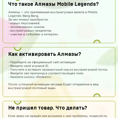
Что такое Алмазы Mobile Legends?
Hesen Baqiri
14 часов назад
Алмазы — это премиальная внутриигровая валюта в Mobile
HB
Хороший сайт
Legends: Bang Bang.
За них можно приобрести:
Арсений Салтыков
14 часов назад
- новых персонажей,
- эксклюзивных скинов,
Сайт работает
- внутриигровых предметов,
- участие в событиях и лотереях.
Кирилл Будник
12 часов назад
Норм
Юрий Маслов
11 часов назад
Как активировать Алмазы?
Михаил Федоров заходи в игру под этим логином и
паролем и все
- Перейдите на официальный сайт активации
- Введите свой игровой ID.
akimgotovsev2019
10 часов назад
- Получите и вставьте проверочный код из внутриигровой почты.
- Введите сам промокод в соответствующее поле.
здарова
- Нажмите кнопку «Redeem».
Джон
9 часов назад
После успешной активации награда будет отправлена в ваш
внутриигровой почтовый ящик.
Аккаунт пришёл
Тебе какая разница осёл
9 часов назад
ребят сайт не обман
Не пришел товар. Что делать?
Гавриил Воронцов
7 часов назад
Если заказ не пришёл или возникли с ним проблемы, пожалуйста,