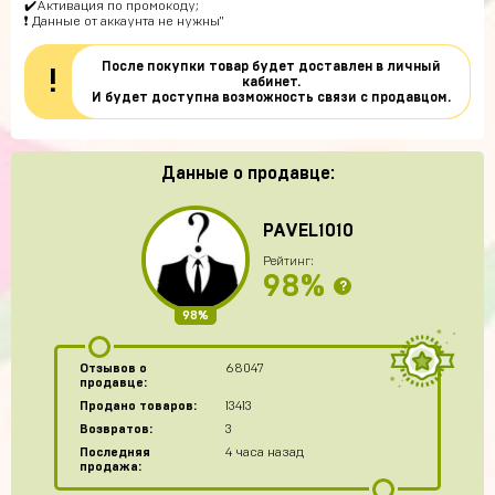
✔️Активация по промокоду;
❗ Данные от аккаунта не нужны"
После покупки товар будет доставлен в личный
!
кабинет.
И будет доступна возможность связи с продавцом.
Данные о продавце:
PAVEL1010
Рейтинг:
98%
?
98%
Отзывов о
68047
продавце:
Продано товаров:
13413
Возвратов:
3
Последняя
4 часа назад
продажа: