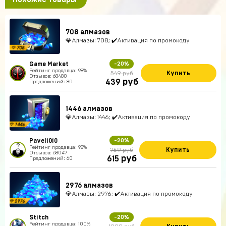
708 алмазов
💎Алмазы: 708; ✔️Активация по промокоду
Game Market
-20%
Рейтинг продавца: 98%
Купить
549 руб
Отзывов: 68480
руб
439
Предложений: 80
1446 алмазов
💎Алмазы: 1446; ✔️Активация по промокоду
Pavel1010
-20%
Рейтинг продавца: 98%
Купить
769 руб
Отзывов: 68047
руб
615
Предложений: 60
2976 алмазов
💎Алмазы: 2976; ✔️Активация по промокоду
Stitch
-20%
Рейтинг продавца: 100%