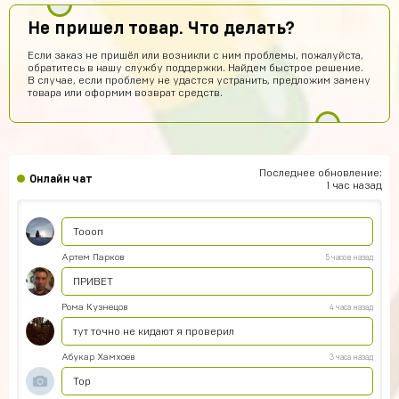
Хабиб Ашуров
10 часов назад
Не пришел товар. Что делать?
Ку всем
Если заказ не пришёл или возникли с ним проблемы, пожалуйста,
Тамерлан Хамраев
8 часов назад
обратитесь в нашу службу поддержки. Найдем быстрое решение.
В случае, если проблему не удастся устранить, предложим замену
Это рили рили
товара или оформим возврат средств.
Геннадий Быков
8 часов назад
да покупайй
Егор Воробьев
7 часов назад
Последнее обновление:
Онлайн чат
Как ввести купленный аккаунт stand-off 2
1 час назад
Игорь Волков
6 часов назад
Тоооп
Артем Парков
5 часов назад
ПРИВЕТ
Рома Кузнецов
4 часа назад
тут точно не кидают я проверил
Абукар Хамхоев
3 часа назад
Top