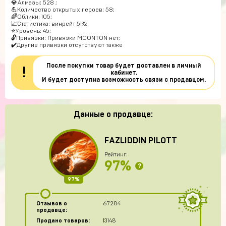
💎Алмазы: 528 ;
💪Количество открытых героев: 58;
🌈Облики: 105;
📈Статистика: винрейт 51%;
⭐️Уровень: 45;
🔓Привязки: Привязки MOONTON нет;
✔️Другие привязки отсутствуют также
После покупки товар будет доставлен в личный
!
кабинет.
И будет доступна возможность связи с продавцом.
Данные о продавце:
FAZLIDDIN PILOTT
Рейтинг:
97%
?
97%
Отзывов о
67284
продавце:
Продано товаров:
13148