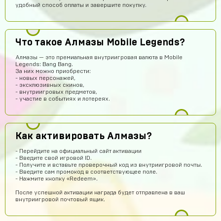
удобный способ оплаты и завершите покупку.
Что такое Алмазы Mobile Legends?
Артём Пащенко
15 часов назад
Алмазы — это премиальная внутриигровая валюта в Mobile
Legends: Bang Bang.
Топ
За них можно приобрести:
- новых персонажей,
Vladimir Shumskiy
14 часов назад
- эксклюзивных скинов,
- внутриигровых предметов,
Классный сайт и товары!
- участие в событиях и лотереях.
Даниил Смирнов
14 часов назад
Как пополнить боланс
Как активировать Алмазы?
Rimma Margaryan
13 часов назад
Там с верху есть твой акк в левом верхнем углу и
- Перейдите на официальный сайт активации
там у тебя 0 рублей на них нажимай и всё
- Введите свой игровой ID.
- Получите и вставьте проверочный код из внутриигровой почты.
Саша Соколов
11 часов назад
- Введите сам промокод в соответствующее поле.
- Нажмите кнопку «Redeem».
Нет магаз не кидает все клево
После успешной активации награда будет отправлена в ваш
ksgs
11 часов назад
внутриигровой почтовый ящик.
привет всем