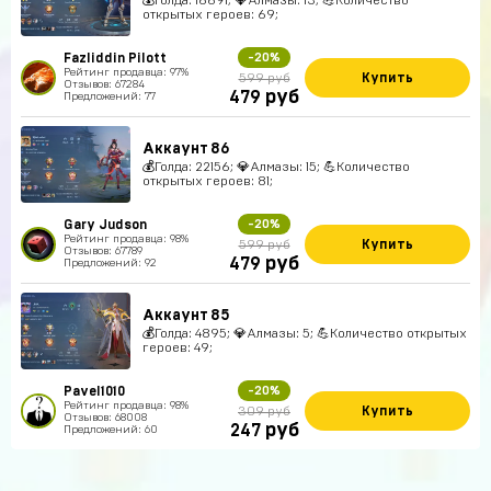
открытых героев: 69;
Fazliddin Pilott
-20%
Рейтинг продавца: 97%
Купить
599 руб
Отзывов: 67284
руб
479
Предложений: 77
Аккаунт 86
💰Голда: 22156; 💎Алмазы: 15; 💪Количество
открытых героев: 81;
Gary Judson
-20%
Рейтинг продавца: 98%
Купить
599 руб
Отзывов: 67789
руб
479
Предложений: 92
Аккаунт 85
💰Голда: 4895; 💎Алмазы: 5; 💪Количество открытых
героев: 49;
Pavel1010
-20%
Рейтинг продавца: 98%
Купить
309 руб
Отзывов: 68008
руб
247
Предложений: 60