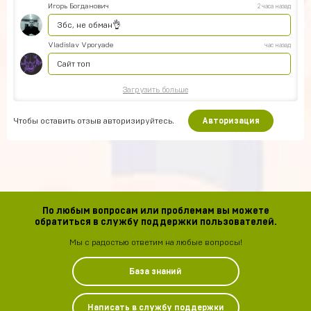
Игорь Богданович
2 часа назад
Збс, не обман👌
Vladislav Vporyade
час назад
Сайт топ
Загрузить больше
Чтобы оставить отзыв авторизируйтесь.
Авторизация
По любым вопросам или проблемам вы можете
обратиться в службу поддержки пользователей.
Мы с радостью ответим на любые вопросы!
База знаний
Написать в службу поддержки