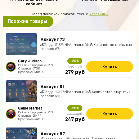
кабинет
Перед покупкой ознакомьтесь с
Условиями
Похожие товары
Аккаунт 73
💰Голда: 5189; 💎Алмазы: 51; 💪Количество открытых
героев: 67;
Gary Judson
-20%
Рейтинг продавца: 98%
Купить
349 руб
Отзывов: 67789
руб
279
Предложений: 92
Аккаунт 81
💰Голда: 24127;💎Алмазы: 0;💪Количество открытых
героев: 49;
Game Market
-20%
Рейтинг продавца: 98%
Купить
309 руб
Отзывов: 68444
руб
247
Предложений: 80
Аккаунт 87
💰Голда: 16691; 💎Алмазы: 13; 💪Количество