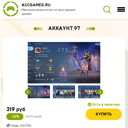
ACCGAMES.RU
Магазин аккаунтов по выгодным
ценам
АККАУНТ 97
Есть в наличии
319
руб
КУПИТЬ
399 руб
-20%
💰Голда: 66096;