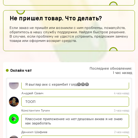
Кирилл Черных
8 часов назад
Нет. Магаз рили крутой
Не пришел товар. Что делать?
Илья Лысов
7 часов назад
Если заказ не пришёл или возникли с ним проблемы, пожалуйста,
обратитесь в нашу службу поддержки. Найдем быстрое решение.
ТОП Магазин
В случае, если проблему не удастся устранить, предложим замену
товара или оформим возврат средств.
Тимофей Ковалев
7 часов назад
ТК
Точно работает?
Юлия Мирошкина
6 часов назад
Да
Последнее обновление:
Онлайн чат
1 час назад
Tfa Gfada
6 часов назад
Я выглар акк с керамбит голд😱😱😱
Андрей Савич
4 часа назад
ТООП
Константин Тучин
3 часа назад
Классное приложение но нет дешовых аккав я не знаю
как заработать
Даниил Шафиев
2 часа назад