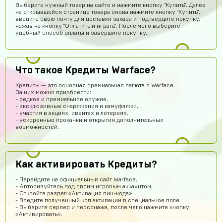
Выберите нужный товар на сайте и нажмите кнопку "Купить". Далее
Всеволод Кожин
14 часов назад
на открывшейся странице товара снова нажмите кнопку "Купить",
Пацаны сайт рили робит! Взял гемов длали промокод
введите свою почту для доставки заказа и подтвердите покупку,
вел в гугл плей и все пришло! Я апж не поверил
нажав на кнопку "Оплатить и играть". После чего выберите
удобный способ оплаты и завершите покупку.
Геннадий Быков
14 часов назад
и ахуел что за такую цену не наебали
Кирилл Иванов
12 часов назад
Что такое Кредиты Warface?
ой *работает*
Кредиты — это основная премиальная валюта в Warface.
За них можно приобрести:
Егор Карачев
11 часов назад
- редкое и премиальное оружие,
- эксклюзивные снаряжения и камуфляжи,
ЕК
Топ сайт!
- участия в акциях, ивентах и лотереях,
- ускоренные прокачки и открытия дополнительных
dranik
10 часов назад
возможностей.
спс
Пэндлтон Джонс
9 часов назад
Как активировать Кредиты?
Сайт просто топ
Тёма Водянников
8 часов назад
- Перейдите на официальный сайт Warface.
- Авторизуйтесь под своим игровым аккаунтом.
Всё прекрасно робит аккаунт топчик))
- Откройте раздел «Активация пин-кода».
- Введите полученный код активации в специальное поле.
Егор Климов
8 часов назад
- Выберите сервер и персонажа, после чего нажмите кнопку
«Активировать».
Это не обман?