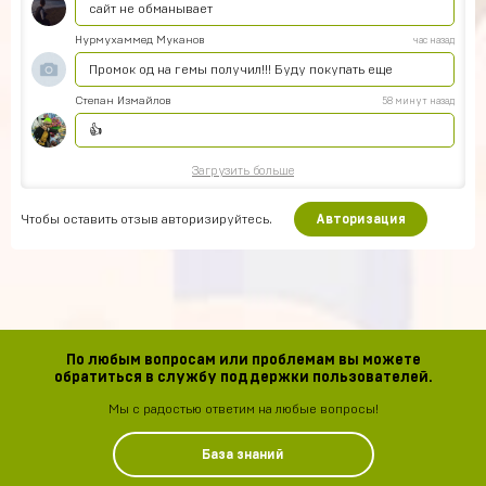
сайт не обманывает
Нурмухаммед Муканов
час назад
Промок од на гемы получил!!! Буду покупать еще
Степан Измайлов
58 минут назад
👍
Загрузить больше
Чтобы оставить отзыв авторизируйтесь.
Авторизация
По любым вопросам или проблемам вы можете
обратиться в службу поддержки пользователей.
Мы с радостью ответим на любые вопросы!
База знаний