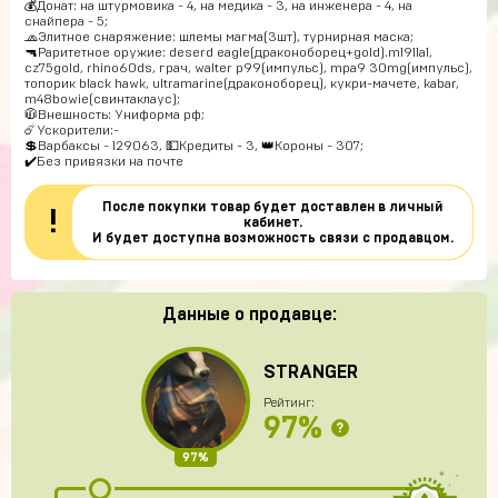
💰Донат: на штурмовика - 4, на медика - 3, на инженера - 4, на
снайпера - 5;
🧢Элитное снаряжение: шлемы магма(3шт), турнирная маска;
🔫Раритетное оружие: deserd eagle(драконоборец+gold).m1911a1,
cz75gold, rhino60ds, грач, walter p99(импульс), mpa9 30mg(импульс),
топорик black hawk, ultramarine(драконоборец), кукри-мачете, kabar,
m48bowie(свинтаклаус);
🧥Внешность: Униформа рф;
☄️Ускорители:-
💲Варбаксы - 129063, 💵Кредиты - 3, 👑Короны - 307;
✔️Без привязки на почте
После покупки товар будет доставлен в личный
!
кабинет.
И будет доступна возможность связи с продавцом.
Данные о продавце:
STRANGER
Рейтинг:
97%
?
97%