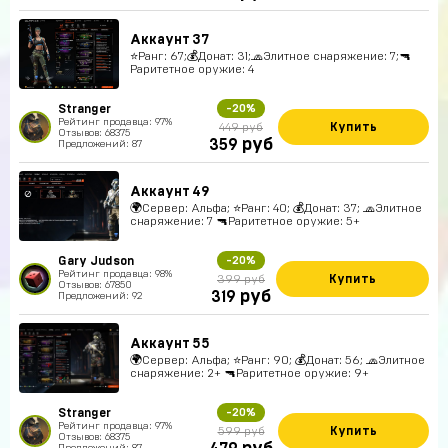
Аккаунт 37
⭐️Ранг: 67;💰Донат: 31;🧢Элитное снаряжение: 7;🔫
Раритетное оружие: 4
Stranger
-20%
Рейтинг продавца: 97%
Купить
449 руб
Отзывов: 68375
руб
359
Предложений: 87
Аккаунт 49
🌍Сервер: Альфа; ⭐️Ранг: 40; 💰Донат: 37; 🧢Элитное
снаряжение: 7 🔫Раритетное оружие: 5+
Gary Judson
-20%
Рейтинг продавца: 98%
Купить
399 руб
Отзывов: 67850
руб
319
Предложений: 92
Аккаунт 55
🌍Сервер: Альфа; ⭐️Ранг: 90; 💰Донат: 56; 🧢Элитное
снаряжение: 2+ 🔫Раритетное оружие: 9+
Stranger
-20%
Рейтинг продавца: 97%
Купить
599 руб
Отзывов: 68375