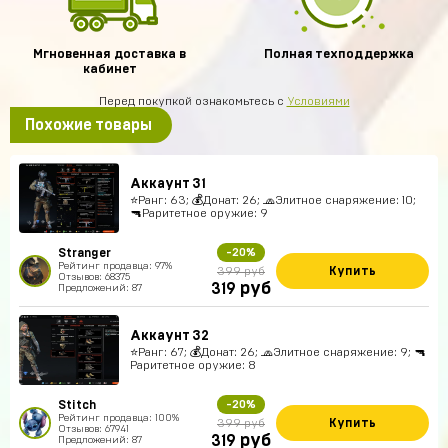
Мгновенная доставка в
Полная техподдержка
кабинет
Перед покупкой ознакомьтесь с
Условиями
Похожие товары
Аккаунт 31
⭐️Ранг: 63; 💰Донат: 26; 🧢Элитное снаряжение: 10;
🔫Раритетное оружие: 9
Stranger
-20%
Рейтинг продавца: 97%
Купить
399 руб
Отзывов: 68375
руб
319
Предложений: 87
Аккаунт 32
⭐️Ранг: 67; 💰Донат: 26; 🧢Элитное снаряжение: 9; 🔫
Раритетное оружие: 8
Stitch
-20%
Рейтинг продавца: 100%
Купить
399 руб
Отзывов: 67941
руб
319
Предложений: 87