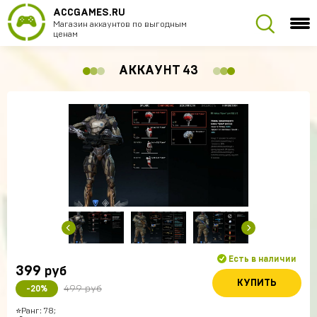
ACCGAMES.RU
Магазин аккаунтов по выгодным
ценам
АККАУНТ 43
Есть в наличии
399
руб
КУПИТЬ
499 руб
-20%
⭐️Ранг: 78;