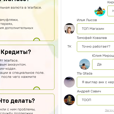
Кир
льная валюта в Warface.
камуфляжи,
Илья Лысов
отереях,
тия дополнительных
ТОП Магазин
Тимофей Ковалев
ТК
Точно работает?
 Кредиты?
Юлия Мирош
т Warface.
Да
вым аккаунтом.
ин-кода».
ации в специальное поле.
Tfa Gfada
, после чего нажмите
Я выглар акк с ке
Андрей Савич
Что делать?
ТООП
кли с ним проблемы,
Загру
 службу поддержки.