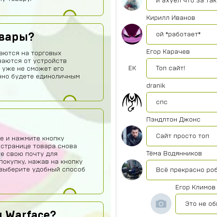
и ахуел что за та
Кирилл Иванов
ой *работает*
овары?
Егор Карачев
аются на торговых
ваются от устройств
ЕК
Топ сайт!
 уже не сможет его
нно будете единоличным
dranik
спс
Пэндлтон Джонс
Сайт просто топ
е и нажмите кнопку
 странице товара снова
Тёма Водянников
те свою почту для
покупку, нажав на кнопку
о выберите удобный способ
Всё прекрасно роб
Егор Климов
Это не о
 Warface?