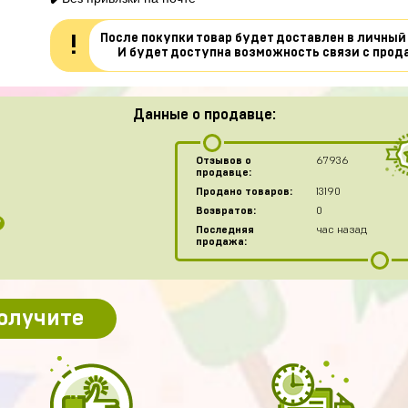
После покупки товар будет доставлен в личный
!
И будет доступна возможность связи с прод
Данные о продавце:
Отзывов о
67936
продавце:
Продано товаров:
13190
Возвратов:
0
?
Последняя
час назад
продажа:
получите