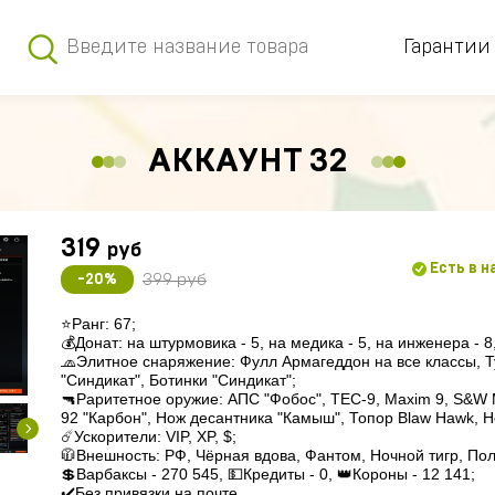
Гарантии
АККАУНТ 32
319
руб
Есть в 
399 руб
-20%
⭐️Ранг: 67;

💰Донат: на штурмовика - 5, на медика - 5, на инженера - 8,
🧢Элитное снаряжение: Фулл Армагеддон на все классы, Т
"Синдикат", Ботинки "Синдикат";

🔫Раритетное оружие: АПС "Фобос", TEC-9, Maxim 9, S&W 
92 "Карбон", Нож десантника "Камыш", Топор Blaw Hawk, Н
☄️Ускорители: VIP, XP, $;

🧥Внешность: РФ, Чёрная вдова, Фантом, Ночной тигр, По
💲Варбаксы - 270 545, 💵Кредиты - 0, 👑Короны - 12 141;

✔️Без привязки на почте