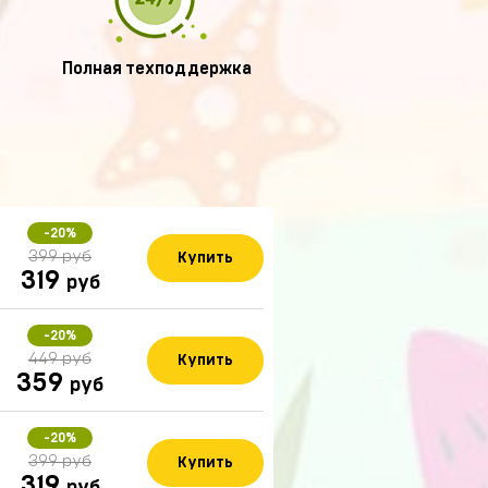
Полная техподдержка
-20%
399 руб
Купить
319
руб
-20%
449 руб
Купить
359
руб
-20%
399 руб
Купить
319
руб