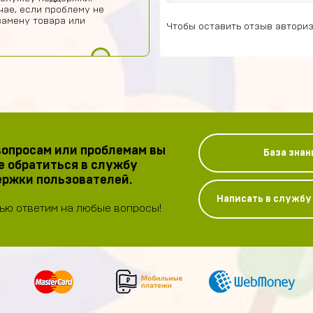
чае, если проблему не
замену товара или
Чтобы оставить отзыв авториз
опросам или проблемам вы
База знан
 обратиться в службу
ржки пользователей.
Написать в служб
ью ответим на любые вопросы!