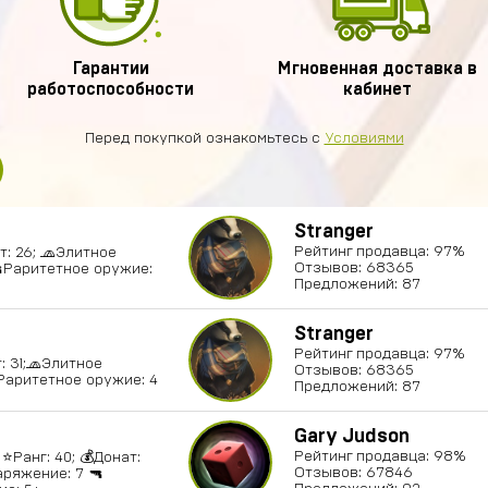
Гарантии
Мгновенная доставка в
работоспособности
кабинет
Перед покупкой ознакомьтесь с
Условиями
Stranger
Рейтинг продавца: 97%
ат: 26; 🧢Элитное
Отзывов: 68365
🔫Раритетное оружие:
Предложений: 87
Stranger
Рейтинг продавца: 97%
т: 31;🧢Элитное
Отзывов: 68365
Раритетное оружие: 4
Предложений: 87
Gary Judson
Рейтинг продавца: 98%
⭐️Ранг: 40; 💰Донат:
Отзывов: 67846
аряжение: 7 🔫