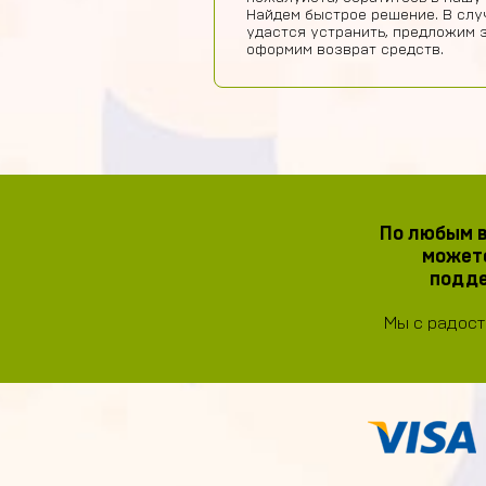
Найдем быстрое решение. В слу
удастся устранить, предложим 
оформим возврат средств.
По любым в
можете
подде
Мы с радост