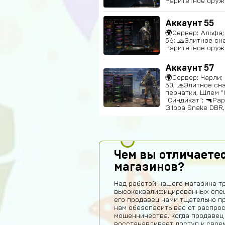
Раритетное оружи
Аккаунт 55
🌍Сервер: Альфа; 
56; 🧢Элитное сн
Раритетное оруж
Аккаунт 57
🌍Сервер: Чарли; 
50; 🧢Элитное сн
перчатки, Шлем "
"Синдикат"; 🔫Ра
Gilboa Snake DBR,
Чем вы отличаетес
магазинов?
Над работой нашего магазина т
высококвалифицированных спец
его продавец нами тщательно п
нам обезопасить вас от распро
мошенничества, когда продавец
восстанавливает доступ к своем