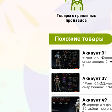
Товары от реальных
продавцов
Похожие товары
Аккаунт 31
⭐️Ранг: 63; 💰Дон
снаряжение: 10; 
9
Аккаунт 37
⭐️Ранг: 67;💰Дона
снаряжение: 7;🔫
Аккаунт 49
🌍Сервер: Альфа; 
37; 🧢Элитное сн