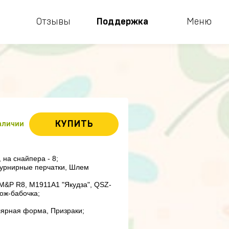
Отзывы
Поддержка
Меню
КУПИТЬ
наличии
 на снайпера - 8;

урнирные перчатки, Шлем 
M&P R8, M1911A1 "Якудза", QSZ-
ож-бабочка;

лярная форма, Призраки;
