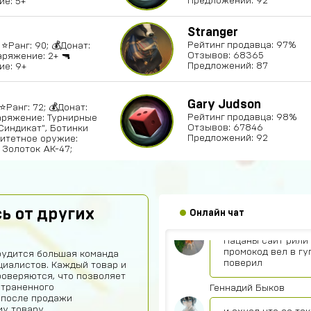
Предложений: 92
е: 5+
Sobolev-Dimas
Stranger
Рейтинг продавца: 97%
⭐️Ранг: 90; 💰Донат:
Вроде магаз крут
Отзывов: 68365
аряжение: 2+ 🔫
Предложений: 87
ие: 9+
Тамерлан Хамраев
Это рили рили
Gary Judson
⭐️Ранг: 72; 💰Донат:
Рейтинг продавца: 98%
аряжение: Турнирные
Даниил Анисимов
Отзывов: 67846
Синдикат", Ботинки
Предложений: 92
ритетное оружие:
Акк норм
 Золоток АК-47;
Алексей Полочански
Сябки😘 аккаунт 
ь от других
Онлайн чат
Всеволод Кожин
Пацаны сайт рили 
промокод вел в гу
рудится большая команда
поверил
иалистов. Каждый товар и
роверяются, что позволяет
страненного
Геннадий Быков
 после продажи
у товару.