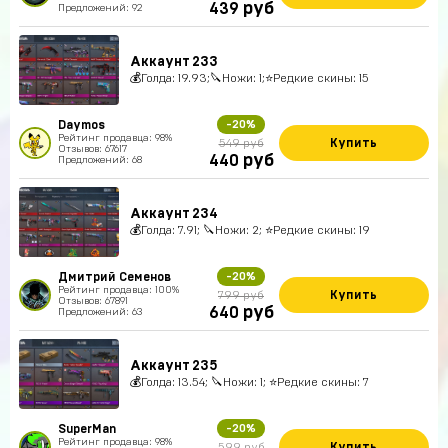
руб
439
Предложений: 92
Аккаунт 233
💰Голда: 19.93;🔪Ножи: 1;⭐️Редкие скины: 15
Daymos
-20%
Рейтинг продавца: 98%
Купить
549 руб
Отзывов: 67617
руб
440
Предложений: 68
Аккаунт 234
💰Голда: 7.91; 🔪Ножи: 2; ⭐️Редкие скины: 19
Дмитрий Семенов
-20%
Рейтинг продавца: 100%
Купить
799 руб
Отзывов: 67891
руб
640
Предложений: 63
Аккаунт 235
💰Голда: 13.54; 🔪Ножи: 1; ⭐️Редкие скины: 7
SuperMan
-20%
Рейтинг продавца: 98%
Купить
599 руб