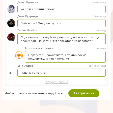
Денис Щетинин
4 часа назад
на почту придти должно
Дима Кудрявцев
2 часа назад
Сайт норм ? Хочу акк купить
Серёжа Ламбин
час назад
Подскажите пожалуйста у меня у одного так что когда
ввожу данные карты имя держателя не работает ?
Техническая поддержка
час назад
Обратитесь, пожалуйста, в техническую
поддержку, там вам помогут.
Ваня Авдеев
36 минут назад
ВА
Пацаны го чатится
Загрузить больше
Чтобы оставить отзыв авторизируйтесь.
Авторизация