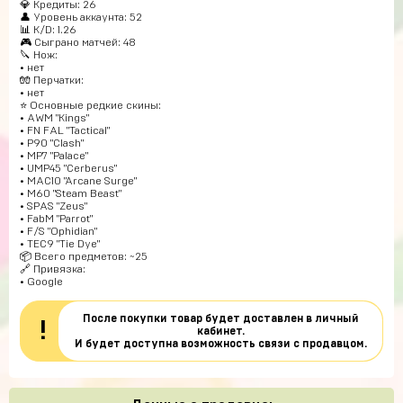
💎 Кредиты: 26
👤 Уровень аккаунта: 52
📊 K/D: 1.26
🎮 Сыграно матчей: 48
🔪 Нож:
• нет
🧤 Перчатки:
• нет
⭐️ Основные редкие скины:
• AWM "Kings"
• FN FAL "Tactical"
• P90 "Clash"
• MP7 "Palace"
• UMP45 "Cerberus"
• MAC10 "Arcane Surge"
• M60 "Steam Beast"
• SPAS "Zeus"
• FabM "Parrot"
• F/S "Ophidian"
• TEC9 "Tie Dye"
📦 Всего предметов: ~25
🔗 Привязка:
• Google
После покупки товар будет доставлен в личный
!
кабинет.
И будет доступна возможность связи с продавцом.