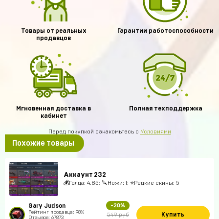
Товары от реальных
Гарантии работоспособности
продавцов
Мгновенная доставка в
Полная техподдержка
кабинет
Перед покупкой ознакомьтесь с
Условиями
Похожие товары
Аккаунт 232
💰Голда: 4.85; 🔪Ножи: 1; ⭐️Редкие скины: 5
Gary Judson
-20%
Рейтинг продавца: 98%
Купить
549 руб
Отзывов: 67873