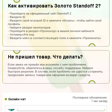
AlexGAMER00
11 часов назад
Как активировать Золото Standoff 2?
На емаил
- Перейдите на официальный сайт Standoff 2
Павел Лавренчук
10 часов назад
- Введите ID
- Введите свой игровой ID и нажмите «Искать», чтобы найти свой
Все быстро и понятно! Всем рекомендую!
профиль
- Найдите раздел промокодов
dragon
9 часов назад
- Перейдите в раздел «Промокод» в вашем личном кабинете
- Активируйте код
Завтра закину 1000 будем проверку делать
- Введите ключ в соответствующее поле и нажмите «Применить»
Ilias Amandyq
8 часов назад
крутой сайт
Не пришел товар. Что делать?
Илья Лобазов
7 часов назад
Если заказ не пришёл или возникли с ним проблемами,
Пацаны рил не обманывают
пожалуйста, обратитесь в нашу службу поддержки. Найдем
быстрое решение. В случае, если проблему не удастся устранить,
Данил Петров
7 часов назад
предложим замену товара или оформим возврат средств.
ДП
Все дошло спасибо
Дима Ганюшин
5 часов назад
А как купить ак через билайн
Последнее обновление:
Онлайн чат
Евгений Пирогов
4 часа назад
1 час назад
Это честно?