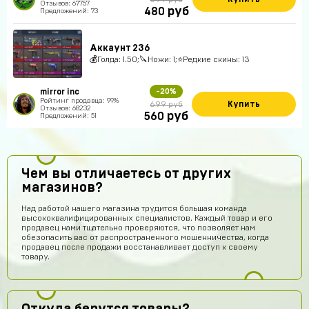
Отзывов: 67757
руб
480
Предложений: 73
Аккаунт 236
💰Голда: 1.50;🔪Ножи: 1;⭐️Редкие скины: 13
mirror inc
-20%
Рейтинг продавца: 99%
Купить
699 руб
Отзывов: 68232
руб
560
Предложений: 51
Чем вы отличаетесь от других
магазинов?
Над работой нашего магазина трудится большая команда
высококвалифицированных специалистов. Каждый товар и его
продавец нами тщательно проверяются, что позволяет нам
обезопасить вас от распространенного мошенничества, когда
продавец после продажи восстанавливает доступ к своему
товару.