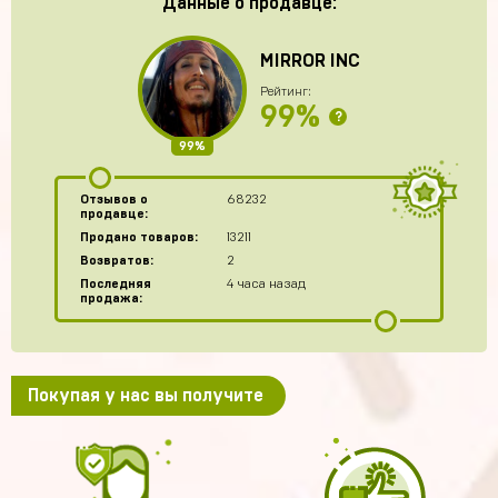
Данные о продавце:
MIRROR INC
Рейтинг:
99%
?
99%
Отзывов о
68232
продавце:
Продано товаров:
13211
Возвратов:
2
Последняя
4 часа назад
продажа:
Покупая у нас вы получите