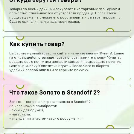
Откуда берутся товары?
Товары со всеми данными закупаются на торговых площадках и
полностью отвязываются от устройств продавца. После этого
продавец уже не сможет его восстановить и вы гарантированно
будете единоличным владельцем товара.
Как купить товар?
Выберите нужный товар на сайте и нажмите кнопку "Купить". Далее
Нурмухаммед Муканов
14 часов назад
на открывшейся странице товара снова нажмите кнопку "Купить",
Промок од на гемы получил!!! Буду покупать еще
введите свою почту для доставки заказа и подтвердите покупку,
нажав на кнопку "Оплатить и играть". После чего выберите
удобный способ оплаты и завершите покупку.
Степан Измайлов
14 часов назад
👍
Илья Хакерович
13 часов назад
Что такое Золото в Standoff 2?
ТОП АК ПОЛУЧИЛ)))
Золото — основная игровая валюта в Standoff 2.
Волчонок Волков
11 часов назад
За него можно приобрести:
- скины для оружия,
Куда аккаунт приходит
- материалы,
- улучшения и кастомизацию вооружения.
Михантер Шут
11 часов назад
На почту