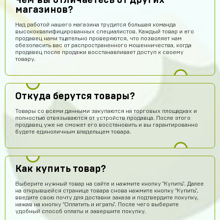
Чем вы отличаетесь от других
магазинов?
Над работой нашего магазина трудится большая команда
высококвалифицированных специалистов. Каждый товар и его
продавец нами тщательно проверяются, что позволяет нам
обезопасить вас от распространенного мошенничества, когда
продавец после продажи восстанавливает доступ к своему
товару.
Откуда берутся товары?
Товары со всеми данными закупаются на торговых площадках и
полностью отвязываются от устройств продавца. После этого
продавец уже не сможет его восстановить и вы гарантированно
будете единоличным владельцем товара.
Илья Хакерович
15 часов назад
ТОП АК ПОЛУЧИЛ)))
Как купить товар?
Волчонок Волков
13 часов назад
Выберите нужный товар на сайте и нажмите кнопку "Купить". Далее
Куда аккаунт приходит
на открывшейся странице товара снова нажмите кнопку "Купить",
введите свою почту для доставки заказа и подтвердите покупку,
нажав на кнопку "Оплатить и играть". После чего выберите
Михантер Шут
13 часов назад
удобный способ оплаты и завершите покупку.
На почту