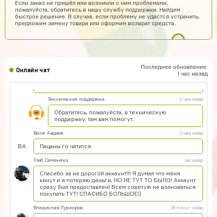
Если заказ не пришёл или возникли с ним проблемами,
пожалуйста, обратитесь в нашу службу поддержки. Найдем
Денис Щетинин
6 часов назад
быстрое решение. В случае, если проблему не удастся устранить,
предложим замену товара или оформим возврат средств.
на почту придти должно
Дима Кудрявцев
4 часа назад
Сайт норм ? Хочу акк купить
Серёжа Ламбин
3 часа назад
Последнее обновление:
Онлайн чат
1 час назад
Подскажите пожалуйста у меня у одного так что когда
ввожу данные карты имя держателя не работает ?
Техническая поддержка
3 часа назад
Обратитесь, пожалуйста, в техническую
поддержку, там вам помогут.
Ваня Авдеев
2 часа назад
ВА
Пацаны го чатится
Глеб Семеняка
час назад
Спасибо за не дорогой аккаунт!!! Я думал что меня
кинут и я потеряю деньги, НО НЕ ТУТ ТО БЫЛО! Аккаунт
сразу был предоставлен! Всем советую не волноваться
покупать ТУТ! СПАСИБО БОЛЬШОЕ!)
Владислав Прохоров
38 минут назад