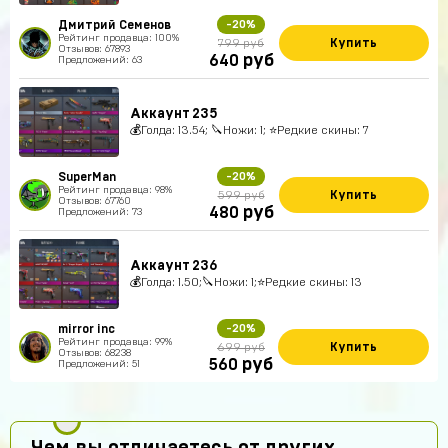
Дмитрий Семенов
-20%
Рейтинг продавца: 100%
Купить
799 руб
Отзывов: 67893
руб
640
Предложений: 63
Аккаунт 235
💰Голда: 13.54; 🔪Ножи: 1; ⭐️Редкие скины: 7
SuperMan
-20%
Рейтинг продавца: 98%
Купить
599 руб
Отзывов: 67760
руб
480
Предложений: 73
Аккаунт 236
💰Голда: 1.50;🔪Ножи: 1;⭐️Редкие скины: 13
mirror inc
-20%
Рейтинг продавца: 99%
Купить
699 руб
Отзывов: 68238
руб
560
Предложений: 51