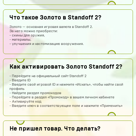
AlexGAMER00
13 часов назад
На емаил
Что такое Золото в Standoff 2?
Павел Лавренчук
12 часов назад
Золото — основная игровая валюта в Standoff 2.
За него можно приобрести:
Все быстро и понятно! Всем рекомендую!
- скины для оружия,
- материалы,
dragon
11 часов назад
- улучшения и кастомизацию вооружения.
Завтра закину 1000 будем проверку делать
Ilias Amandyq
10 часов назад
Как активировать Золото Standoff 2?
крутой сайт
Илья Лобазов
9 часов назад
- Перейдите на официальный сайт Standoff 2
- Введите ID
Пацаны рил не обманывают
- Введите свой игровой ID и нажмите «Искать», чтобы найти свой
профиль
Данил Петров
9 часов назад
- Найдите раздел промокодов
- Перейдите в раздел «Промокод» в вашем личном кабинете
ДП
Все дошло спасибо
- Активируйте код
- Введите ключ в соответствующее поле и нажмите «Применить»
Дима Ганюшин
7 часов назад
А как купить ак через билайн
Евгений Пирогов
7 часов назад
Не пришел товар. Что делать?
Это честно?