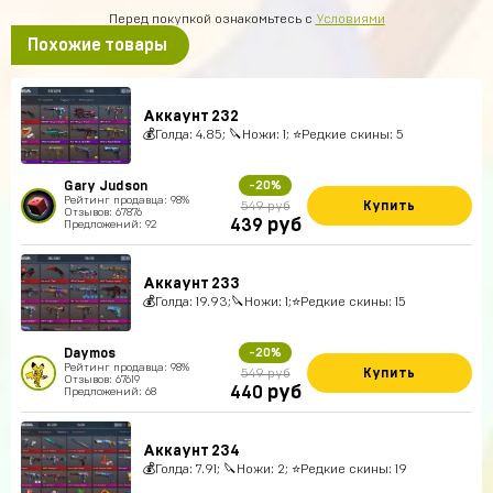
Перед покупкой ознакомьтесь с
Условиями
Похожие товары
Аккаунт 232
💰Голда: 4.85; 🔪Ножи: 1; ⭐️Редкие скины: 5
Gary Judson
-20%
Рейтинг продавца: 98%
Купить
549 руб
Отзывов: 67876
руб
439
Предложений: 92
Аккаунт 233
💰Голда: 19.93;🔪Ножи: 1;⭐️Редкие скины: 15
Daymos
-20%
Рейтинг продавца: 98%
Купить
549 руб
Отзывов: 67619
руб
440
Предложений: 68
Аккаунт 234
💰Голда: 7.91; 🔪Ножи: 2; ⭐️Редкие скины: 19