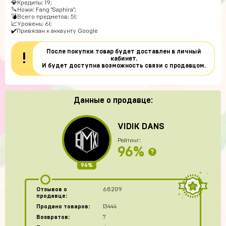
💎Кредиты: 19;
🔪Ножи: Fang "Saphira";
💣Всего предметов: 51;
📈Уровень: 61;
✔️Привязан к аккаунту Google
После покупки товар будет доставлен в личный
!
кабинет.
И будет доступна возможность связи с продавцом.
Данные о продавце:
VIDIK DANS
Рейтинг:
96%
?
96%
Отзывов о
68209
продавце:
Продано товаров:
13444
Возвратов:
7