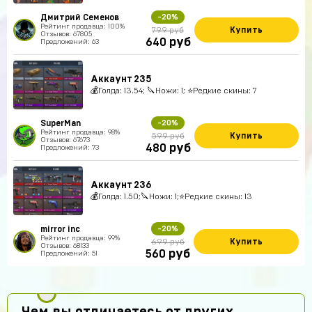
Дмитрий Семенов
-20%
Рейтинг продавца: 100%
Купить
799 руб
Отзывов: 67805
руб
640
Предложений: 63
Аккаунт 235
💰Голда: 13.54; 🔪Ножи: 1; ⭐️Редкие скины: 7
SuperMan
-20%
Рейтинг продавца: 98%
Купить
599 руб
Отзывов: 67673
руб
480
Предложений: 73
Аккаунт 236
💰Голда: 1.50;🔪Ножи: 1;⭐️Редкие скины: 13
mirror inc
-20%
Рейтинг продавца: 99%
Купить
699 руб
Отзывов: 68133
руб
560
Предложений: 51