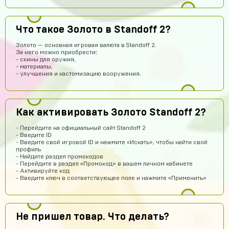
крута
Лёша Бикметов
12 часов назад
Что такое Золото в Standoff 2?
привет ЕСЛИ МЫ ВИДЕТЕ МЕНЯ ТО ЭТО НЕ БОТ
Золото — основная игровая валюта в Standoff 2.
За него можно приобрести:
Pizdavam
11 часов назад
- скины для оружия,
- материалы,
TOP
- улучшения и кастомизацию вооружения.
Альбина Хамадишина
10 часов назад
Помогите пж я ввёл не правильный эмаил но за аккаунт
уже заплатил подскажите что делать?
Как активировать Золото Standoff 2?
Техническая поддержка
10 часов назад
- Перейдите на официальный сайт Standoff 2
Обратитесь к нам в поддержку по контактам,
- Введите ID
представленным на сайте. Вам обязательно
- Введите свой игровой ID и нажмите «Искать», чтобы найти свой
помогут получить заказ.
профиль
- Найдите раздел промокодов
Егор Карачев
9 часов назад
- Перейдите в раздел «Промокод» в вашем личном кабинете
- Активируйте код
ЕК
Топ сайт!
- Введите ключ в соответствующее поле и нажмите «Применить»
Илья Чупраков
9 часов назад
Подскажите как решить проблему с оплатой через
телефон, вечная загрузка
Не пришел товар. Что делать?
Артём Пащенко
8 часов назад