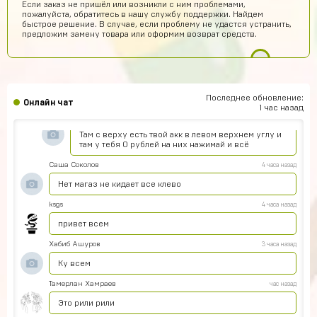
Если заказ не пришёл или возникли с ним проблемами,
пожалуйста, обратитесь в нашу службу поддержки. Найдем
Топ
быстрое решение. В случае, если проблему не удастся устранить,
предложим замену товара или оформим возврат средств.
Vladimir Shumskiy
7 часов назад
Классный сайт и товары!
Даниил Смирнов
7 часов назад
Как пополнить боланс
Последнее обновление:
Онлайн чат
1 час назад
Rimma Margaryan
6 часов назад
Там с верху есть твой акк в левом верхнем углу и
там у тебя 0 рублей на них нажимай и всё
Саша Соколов
4 часа назад
Нет магаз не кидает все клево
ksgs
4 часа назад
привет всем
Хабиб Ашуров
3 часа назад
Ку всем
Тамерлан Хамраев
час назад
Это рили рили