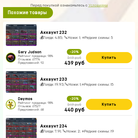
Перед покупкой ознакомьтесь с
Условиями
Похожие товары
Аккаунт 232
💰Голда: 4.85; 🔪Ножи: 1; ⭐️Редкие скины: 5
Gary Judson
-20%
Рейтинг продавца: 98%
Купить
549 руб
Отзывов: 67774
руб
439
Предложений: 92
Аккаунт 233
💰Голда: 19.93;🔪Ножи: 1;⭐️Редкие скины: 15
Daymos
-20%
Рейтинг продавца: 98%
Купить
549 руб
Отзывов: 67527
руб
440
Предложений: 68
Аккаунт 234
💰Голда: 7.91; 🔪Ножи: 2; ⭐️Редкие скины: 19