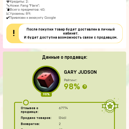
💎Кредиты: 2;
🔪Ножи: Fang "Flare";
💣Всего предметов: 40;
📈Уровень: 89;
✔️Привязан к аккаунту Google
После покупки товар будет доставлен в личный
!
кабинет.
И будет доступна возможность связи с продавцом.
Данные о продавце:
GARY JUDSON
Рейтинг:
98%
?
98%
Отзывов о
67774
продавце:
Продано товаров:
13461
Возвратов:
2