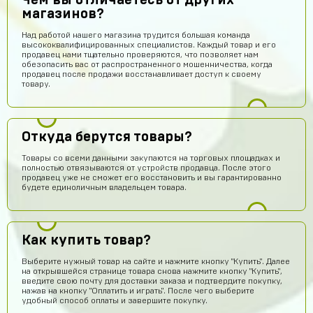
Чем вы отличаетесь от других
магазинов?
Над работой нашего магазина трудится большая команда
высококвалифицированных специалистов. Каждый товар и его
продавец нами тщательно проверяются, что позволяет нам
обезопасить вас от распространенного мошенничества, когда
продавец после продажи восстанавливает доступ к своему
товару.
Откуда берутся товары?
Товары со всеми данными закупаются на торговых площадках и
полностью отвязываются от устройств продавца. После этого
продавец уже не сможет его восстановить и вы гарантированно
будете единоличным владельцем товара.
Как купить товар?
Выберите нужный товар на сайте и нажмите кнопку "Купить". Далее
Макс Коробков
14 часов назад
на открывшейся странице товара снова нажмите кнопку "Купить",
Топчик. Акк пришел теперь рублуюсь на нормальном а
введите свою почту для доставки заказа и подтвердите покупку,
не на дешманском лол
нажав на кнопку "Оплатить и играть". После чего выберите
удобный способ оплаты и завершите покупку.
Антон Трофимов
14 часов назад