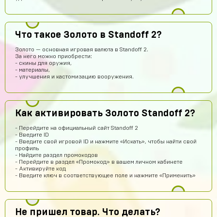
Антон Трофимов
14 часов назад
крута
Лёша Бикметов
13 часов назад
Что такое Золото в Standoff 2?
привет ЕСЛИ МЫ ВИДЕТЕ МЕНЯ ТО ЭТО НЕ БОТ
Золото — основная игровая валюта в Standoff 2.
За него можно приобрести:
Pizdavam
12 часов назад
- скины для оружия,
- материалы,
TOP
- улучшения и кастомизацию вооружения.
Альбина Хамадишина
10 часов назад
Помогите пж я ввёл не правильный эмаил но за аккаунт
уже заплатил подскажите что делать?
Как активировать Золото Standoff 2?
Техническая поддержка
10 часов назад
- Перейдите на официальный сайт Standoff 2
Обратитесь к нам в поддержку по контактам,
- Введите ID
представленным на сайте. Вам обязательно
- Введите свой игровой ID и нажмите «Искать», чтобы найти свой
помогут получить заказ.
профиль
- Найдите раздел промокодов
Егор Карачев
9 часов назад
- Перейдите в раздел «Промокод» в вашем личном кабинете
- Активируйте код
ЕК
Топ сайт!
- Введите ключ в соответствующее поле и нажмите «Применить»
Илья Чупраков
9 часов назад
Подскажите как решить проблему с оплатой через
телефон, вечная загрузка
Не пришел товар. Что делать?