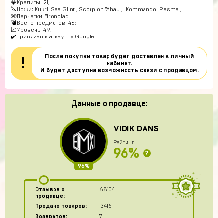
💎Кредиты: 21;
🔪Ножи: Kukri "Sea Glint", Scorpion "Ahau", jKommando "Plasma";
🧤Перчатки: "Ironclad";
💣Всего предметов: 46;
📈Уровень: 49;
✔️Привязан к аккаунту Google
После покупки товар будет доставлен в личный
!
кабинет.
И будет доступна возможность связи с продавцом.
Данные о продавце:
VIDIK DANS
Рейтинг:
96%
?
96%
Отзывов о
68104
продавце:
Продано товаров:
13416
Возвратов:
7