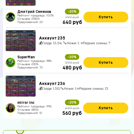
Дмитрий Семенов
-20%
Рейтинг продавца: 100%
Купить
799 руб
Отзывов: 67805
руб
640
Предложений: 63
Аккаунт 235
💰Голда: 13.54; 🔪Ножи: 1; ⭐️Редкие скины: 7
SuperMan
-20%
Рейтинг продавца: 98%
Купить
599 руб
Отзывов: 67674
руб
480
Предложений: 73
Аккаунт 236
💰Голда: 1.50;🔪Ножи: 1;⭐️Редкие скины: 13
mirror inc
-20%
Рейтинг продавца: 99%
Купить
699 руб
Отзывов: 68134
руб
560
Предложений: 51