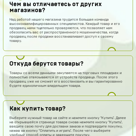
Чем вы отличаетесь от других
магазинов?
Над работой нашего магазина трудится большая команда
высококвалифицированных специалистов. Каждый товар и его
продавец нами тщательно проверяются, что позволяет нам
обезопасить вас от распространенного мошенничества, когда
продавец после продажи восстанавливает доступ к своему
товару.
Откуда берутся товары?
Товары со всеми данными закупаются на торговых площадках и
полностью отвязываются от устройств продавца. После этого
продавец уже не сможет его восстановить и вы гарантированно
будете единоличным владельцем товара.
Как купить товар?
Выберите нужный товар на сайте и нажмите кнопку "Купить". Далее
Макс Коробков
14 часов назад
на открывшейся странице товара снова нажмите кнопку "Купить",
Топчик. Акк пришел теперь рублуюсь на нормальном а
введите свою почту для доставки заказа и подтвердите покупку,
не на дешманском лол
нажав на кнопку "Оплатить и играть". После чего выберите
удобный способ оплаты и завершите покупку.