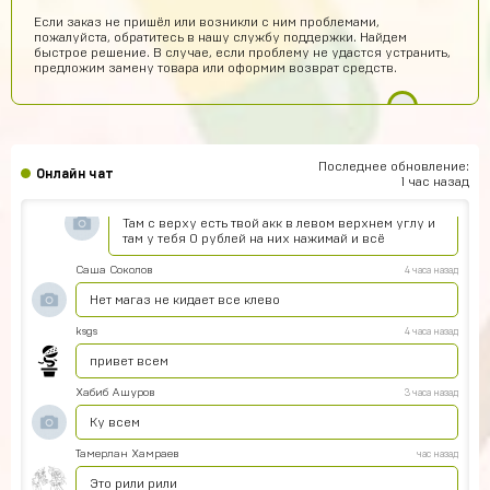
Артём Пащенко
8 часов назад
Если заказ не пришёл или возникли с ним проблемами,
пожалуйста, обратитесь в нашу службу поддержки. Найдем
Топ
быстрое решение. В случае, если проблему не удастся устранить,
предложим замену товара или оформим возврат средств.
Vladimir Shumskiy
7 часов назад
Классный сайт и товары!
Даниил Смирнов
7 часов назад
Как пополнить боланс
Последнее обновление:
Онлайн чат
1 час назад
Rimma Margaryan
6 часов назад
Там с верху есть твой акк в левом верхнем углу и
там у тебя 0 рублей на них нажимай и всё
Саша Соколов
4 часа назад
Нет магаз не кидает все клево
ksgs
4 часа назад
привет всем
Хабиб Ашуров
3 часа назад
Ку всем
Тамерлан Хамраев
час назад
Это рили рили