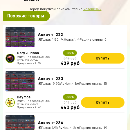
Перед покупкой ознакомьтесь с
Условиями
Похожие товары
Аккаунт 232
💰Голда: 4.85; 🔪Ножи: 1; ⭐️Редкие скины: 5
Gary Judson
-20%
Рейтинг продавца: 98%
Купить
549 руб
Отзывов: 67774
руб
439
Предложений: 92
Аккаунт 233
💰Голда: 19.93;🔪Ножи: 1;⭐️Редкие скины: 15
Daymos
-20%
Рейтинг продавца: 98%
Купить
549 руб
Отзывов: 67527
руб
440
Предложений: 68
Аккаунт 234
💰Голда: 7.91; 🔪Ножи: 2; ⭐️Редкие скины: 19