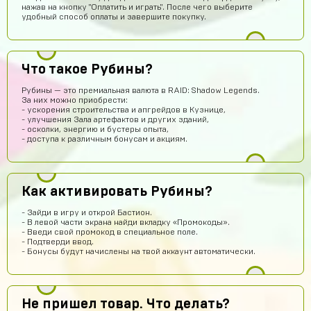
нажав на кнопку "Оплатить и играть". После чего выберите
kotn37669
12 часов назад
удобный способ оплаты и завершите покупку.
Здравствуйте
Иван Малиновский
11 часов назад
Короче сайт збс
Что такое Рубины?
Андрей
10 часов назад
Рубины — это премиальная валюта в RAID: Shadow Legends.
За них можно приобрести:
Найс
- ускорения строительства и апгрейдов в Кузнице,
- улучшения Зала артефактов и других зданий,
Мурат Нурахметов
9 часов назад
- осколки, энергию и бустеры опыта,
- доступа к различным бонусам и акциям.
Привет
Рома Орлов
8 часов назад
STANDPROMO
Как активировать Рубины?
Андрей
7 часов назад
- Зайди в игру и открой Бастион.
Вход в аккаунт с помощью Supercell ID. Для того, чтобы
- В левой части экрана найди вкладку «Промокоды».
войти в купленный Вами аккаунт нужно: Открыть
- Введи свой промокод в специальное поле.
настройки игры Нажать на кнопку Supercell ID Ввести
- Подтверди ввод.
логин от купленного вами аккаунта и нажать кнопку
- Бонусы будут начислены на твой аккаунт автоматически.
Войти Зайти на электронную почту (логин и пароль от
почты вы получаете после покупки) и скопировать
полученный код активации Вернуться в игру и
использовать код активации Загрузить новый аккаунт В
целях безопасности мы также рекомендуем изменить
Не пришел товар. Что делать?
пароль от почты. Вход в аккаунт с помощью аккаунта