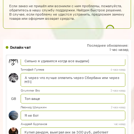
Google Play. Для того, чтобы войти в купленный Вами
Если заказ не пришёл или возникли с ним проблемы, пожалуйста,
аккаунт нужно: Открыть настройки игры Нажать на
обратитесь в нашу службу поддержки. Найдем быстрое решение.
кнопку Google Play Выйти из текущего аккаунта Ввести
В случае, если проблему не удастся устранить, предложим замену
логин и пароль от купленного аккаунта (эти данные
товара или оформим возврат средств.
придут на почту после покупки) Загрузить новый
аккаунт В целях безопасности мы также рекомендуем
изменить пароль от почты.
Станислав
6 часов назад
С
куда вводить код для UC пополнения ?
Последнее обновление:
Онлайн чат
1 час назад
Agasfer
5 часов назад
Сильно я удивился когда все выдали)
Тимофей Гуляев
4 часа назад
А через что лучше оплатить через Сбербанк или через
МТС
Grummer Bro
3 часа назад
GB
Топ ваще
Леонид Шишкин
2 часа назад
Я не бот
Андрей Бурлаков
час назад
Купил рандом, выиграл акк за 300 руб., работает