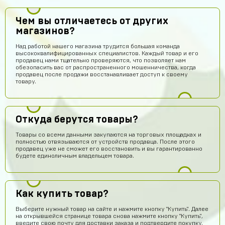
Чем вы отличаетесь от других
магазинов?
Над работой нашего магазина трудится большая команда
высококвалифицированных специалистов. Каждый товар и его
продавец нами тщательно проверяются, что позволяет нам
обезопасить вас от распространенного мошенничества, когда
продавец после продажи восстанавливает доступ к своему
товару.
Откуда берутся товары?
Товары со всеми данными закупаются на торговых площадках и
полностью отвязываются от устройств продавца. После этого
продавец уже не сможет его восстановить и вы гарантированно
будете единоличным владельцем товара.
Владислав Прохоров
14 часов назад
не реально нормальный сайт. купил акк за 300 руб,
пришло логин и пароль, поменял пароль, в акк зашел.
инвентарь прям как на скрине. супер магазин
Как купить товар?
Макс Шепард
13 часов назад
Выберите нужный товар на сайте и нажмите кнопку "Купить". Далее
Не обман
на открывшейся странице товара снова нажмите кнопку "Купить",
введите свою почту для доставки заказа и подтвердите покупку,