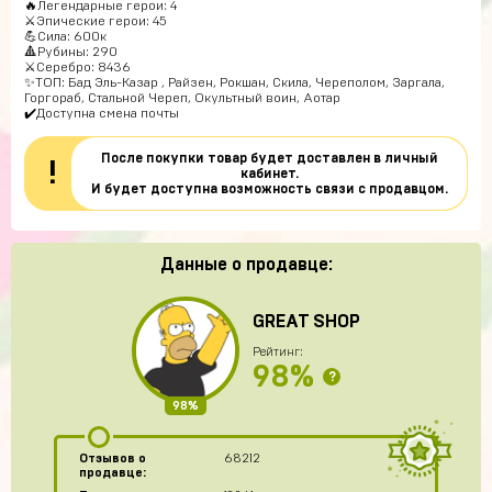
🔥Легендарные герои: 4
⚔️Эпические герои: 45
💪Сила: 600к
🔺Рубины: 290
⚔Серебро: 8436
✨ТОП: Бад Эль-Казар , Райзен, Рокшан, Скила, Череполом, Заргала,
Горгораб, Стальной Череп, Окультный воин, Аотар
✔️Доступна смена почты
После покупки товар будет доставлен в личный
!
кабинет.
И будет доступна возможность связи с продавцом.
Данные о продавце:
GREAT SHOP
Рейтинг:
98%
?
98%
Отзывов о
68212
продавце: