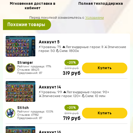
Мгновенная доставка в
Полная техподдержка
кабинет
Перед покупкой ознакомьтесь с
Условиями
Похожие товары
Аккаунт 5
⚡Уровень: 75 🔥Легендарные герои: 11 ⚔️Эпические
герои: 50 💪Сила: 1800к
Stranger
-20%
Рейтинг продавца: 97%
Купить
399 руб
Отзывов: 68425
руб
319
Предложений: 87
Аккаунт 14
⚡Уровень: 99 🔥Легендарные герои: 90+
⚔️Эпические герои: 120+ 💪Сила: 10 млн
Stitch
-20%
Рейтинг продавца: 100%
Купить
899 руб
Отзывов: 67982
руб
719
Предложений: 87
Аккаунт 16