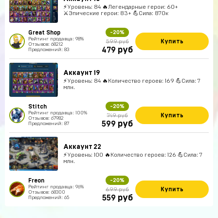
⚡Уровень: 84 🔥Легендарные герои: 60+
⚔️Эпические герои: 83+ 💪Сила: 870к
Great Shop
-20%
Рейтинг продавца: 98%
Купить
599 руб
Отзывов: 68212
руб
479
Предложений: 83
Аккаунт 19
⚡Уровень: 84 🔥Количество героев: 169 💪Сила: 7
млн.
Stitch
-20%
Рейтинг продавца: 100%
Купить
749 руб
Отзывов: 67982
руб
599
Предложений: 87
Аккаунт 22
⚡Уровень: 100 🔥Количество героев: 126 💪Сила: 7
млн.
Freon
-20%
Рейтинг продавца: 96%
Купить
699 руб
Отзывов: 68300
руб
559
Предложений: 65