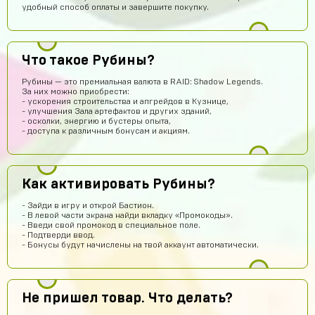
удобный способ оплаты и завершите покупку.
Арсений Салтыков
14 часов назад
Сайт работает
Что такое Рубины?
Кирилл Будник
13 часов назад
Рубины — это премиальная валюта в RAID: Shadow Legends.
Норм
За них можно приобрести:
- ускорения строительства и апгрейдов в Кузнице,
Юрий Маслов
12 часов назад
- улучшения Зала артефактов и других зданий,
- осколки, энергию и бустеры опыта,
Михаил Федоров заходи в игру под этим логином и
- доступа к различным бонусам и акциям.
паролем и все
akimgotovsev2019
11 часов назад
здарова
Как активировать Рубины?
Джон
10 часов назад
- Зайди в игру и открой Бастион.
Аккаунт пришёл
- В левой части экрана найди вкладку «Промокоды».
- Введи свой промокод в специальное поле.
Тебе какая разница осёл
9 часов назад
- Подтверди ввод.
- Бонусы будут начислены на твой аккаунт автоматически.
ребят сайт не обман
Гавриил Воронцов
8 часов назад
Сейчас проверю
Не пришел товар. Что делать?
Кирилл Милов
8 часов назад