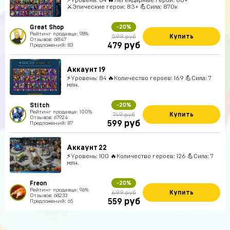
⚔️Эпические герои: 83+ 💪Сила: 870к
Great Shop
-20%
Рейтинг продавца: 98%
Купить
599 руб
Отзывов: 68147
руб
479
Предложений: 83
Аккаунт 19
⚡Уровень: 84 🔥Количество героев: 169 💪Сила: 7
млн.
Stitch
-20%
Рейтинг продавца: 100%
Купить
749 руб
Отзывов: 67924
руб
599
Предложений: 87
Аккаунт 22
⚡Уровень: 100 🔥Количество героев: 126 💪Сила: 7
млн.
Freon
-20%
Рейтинг продавца: 96%
Купить
699 руб
Отзывов: 68233
руб
559
Предложений: 65