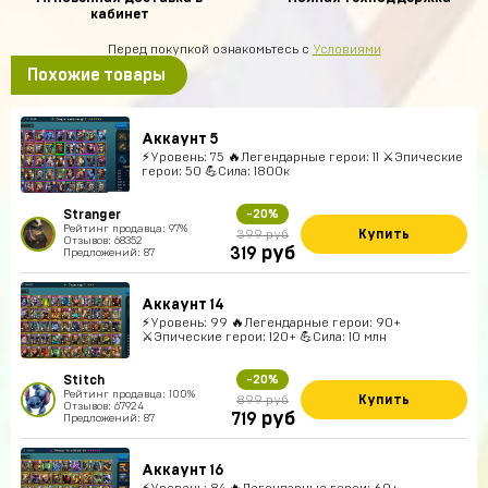
кабинет
Перед покупкой ознакомьтесь с
Условиями
Похожие товары
Аккаунт 5
⚡Уровень: 75 🔥Легендарные герои: 11 ⚔️Эпические
герои: 50 💪Сила: 1800к
Stranger
-20%
Рейтинг продавца: 97%
Купить
399 руб
Отзывов: 68352
руб
319
Предложений: 87
Аккаунт 14
⚡Уровень: 99 🔥Легендарные герои: 90+
⚔️Эпические герои: 120+ 💪Сила: 10 млн
Stitch
-20%
Рейтинг продавца: 100%
Купить
899 руб
Отзывов: 67924
руб
719
Предложений: 87
Аккаунт 16
⚡Уровень: 84 🔥Легендарные герои: 60+