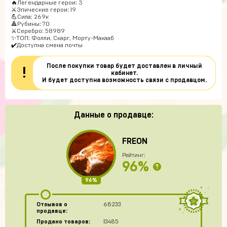
🔥Легендарные герои: 3
⚔️Эпические герои: 19
💪Сила: 269к
🔺Рубины: 70
⚔Серебро: 58989
✨ТОП: Фолли, Скарг, Морту-Макааб
✔️Доступна смена почты
После покупки товар будет доставлен в личный
!
кабинет.
И будет доступна возможность связи с продавцом.
Данные о продавце:
FREON
Рейтинг:
96%
?
96%
Отзывов о
68233
продавце:
Продано товаров:
13485