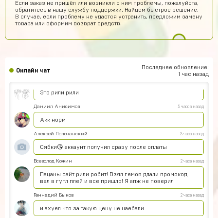
Если заказ не пришёл или возникли с ним проблемы, пожалуйста,
обратитесь в нашу службу поддержки. Найдем быстрое решение.
Норм???
В случае, если проблему не удастся устранить, предложим замену
товара или оформим возврат средств.
Ера Ера
7 часов назад
Это правда
Sobolev-Dimas
6 часов назад
Вроде магаз крутой
Последнее обновление:
Онлайн чат
1 час назад
Тамерлан Хамраев
5 часов назад
Это рили рили
Даниил Анисимов
5 часов назад
Акк норм
Алексей Полочанский
3 часа назад
Сябки😘 аккаунт получил сразу после оплаты
Всеволод Кожин
2 часа назад
Пацаны сайт рили робит! Взял гемов длали промокод
вел в гугл плей и все пришло! Я апж не поверил
Геннадий Быков
2 часа назад
и ахуел что за такую цену не наебали