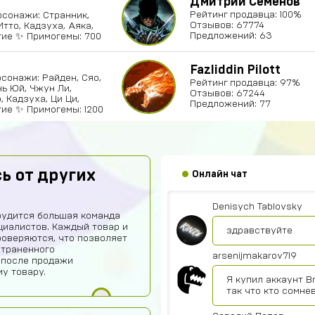
Дмитрий Семенов
Рейтинг продавца: 100%
Персонажи: Странник,
Отзывов: 67774
Итто, Кадзуха, Аяка,
Предложений: 63
угие ✨ Примогемы: 700
Fazliddin Pilott
Персонажи: Райден, Сяо,
Рейтинг продавца: 97%
нь Юй, Чжун Ли,
Отзывов: 67244
, Кадзуха, Ци Ци,
Предложений: 77
гие ✨ Примогемы: 1200
ь от других
Онлайн чат
Denisych Tablovsky
рудится большая команда
иалистов. Каждый товар и
здравствуйте
роверяются, что позволяет
страненного
arsenijmakarov719
 после продажи
у товару.
Я купил аккаунт B
так что кто сомне