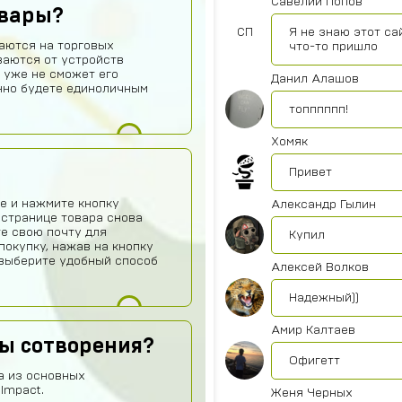
Савелий Попов
овары?
СП
Я не знаю этот са
аются на торговых
что-то пришло
ваются от устройств
 уже не сможет его
Данил Алашов
нно будете единоличным
топппппп!
Хомяк
Привет
е и нажмите кнопку
Александр Гылин
 странице товара снова
те свою почту для
Купил
покупку, нажав на кнопку
о выберите удобный способ
Алексей Волков
Надежный))
Амир Калтаев
лы сотворения?
Офигетт
а из основных
Impact.
Женя Черных