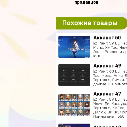
продавцов
Похожие товары
Аккаунт 50
📈 Ранг: 59 🧍‍♀️ 
Мона, Ху Тао, Чжу
Эола, Райден и д
1800
Аккаунт 49
📈 Ранг: 60 🧍‍♀️ 
Тао, Мона, Аяка, 
Тарталья, Ёимия, 
другие ✨ Примоге
Аккаунт 47
📈 Ранг: 59 🧍‍♀️ 
Чжун Ли, Кадзуха
Тарталья, Ху Тао,
Дилюк, Ци Ци, Эол
Примогемы: 1350