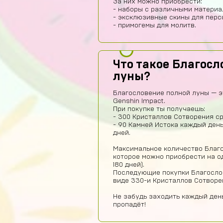
За них можно приобрести:
- наборы с различными материа
- эксклюзивные скины для перс
- примогемы для молитв.
Что такое Благосл
луны?
Благословение полной луны — э
Genshin Impact.
При покупке ты получаешь:
- 300 Кристаллов Сотворения ср
- 90 Камней Истока каждый день
дней.
Максимальное количество Благо
которое можно приобрести на од
180 дней).
Последующие покупки Благосло
виде 330-и Кристаллов Сотворе
Не забудь заходить каждый день
пропадёт!