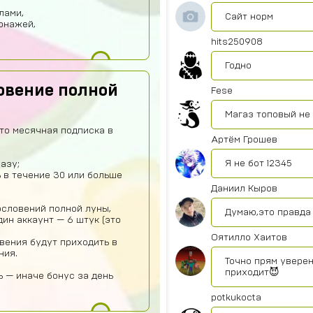
лами,
Сайт норм
онажей,
hits250908
Годно
овение полной
Fese
Магаз топовый не
то месячная подписка в
Артём Грошев
Я не бот 12345
азу;
 в течение 30 или больше
Даниил Кыров
словений полной луны,
Думаю,это правда 
ин аккаунт — 6 штук (это
Оятилло Хаитов
вения будут приходить в
ния.
Точно прям уверен
приходит😈
 — иначе бонус за день
potkukocta