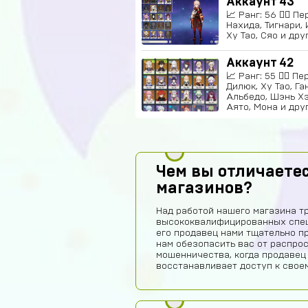
Аккаунт 43
📈 Ранг: 56 🧍‍♀️ 
Нахида, Тигнари, 
Ху Тао, Сяо и др
Аккаунт 42
📈 Ранг: 55 🧍‍♀️ 
Дилюк, Ху Тао, Га
Альбедо, Шэнь Хэ
Аято, Мона и дру
Чем вы отличаетес
магазинов?
Над работой нашего магазина т
высококвалифицированных спец
его продавец нами тщательно п
нам обезопасить вас от распро
мошенничества, когда продавец
восстанавливает доступ к своем