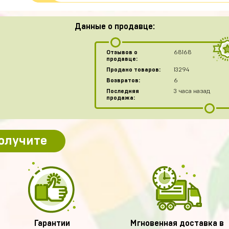
Данные о продавце:
Отзывов о
68168
продавце:
Продано товаров:
13294
Возвратов:
6
Последняя
3 часа назад
продажа:
получите
Гарантии
Мгновенная доставка в