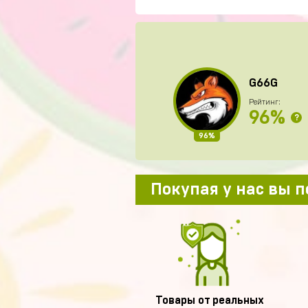
G66G
Рейтинг:
96%
?
96%
Покупая у нас вы 
Товары от реальных