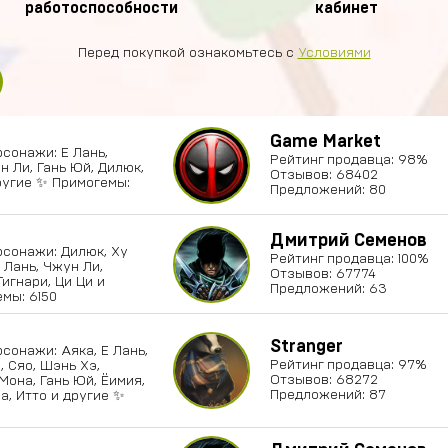
работоспособности
кабинет
Перед покупкой ознакомьтесь с
Условиями
Game Market
Персонажи: Е Лань,
Рейтинг продавца: 98%
н Ли, Гань Юй, Дилюк,
Отзывов: 68402
ругие ✨ Примогемы:
Предложений: 80
Дмитрий Семенов
Персонажи: Дилюк, Ху
Рейтинг продавца: 100%
Е Лань, Чжун Ли,
Отзывов: 67774
Тигнари, Ци Ци и
Предложений: 63
мы: 6150
Stranger
Персонажи: Аяка, Е Лань,
Рейтинг продавца: 97%
, Сяо, Шэнь Хэ,
Отзывов: 68272
 Мона, Гань Юй, Ёимия,
Предложений: 87
а, Итто и другие ✨