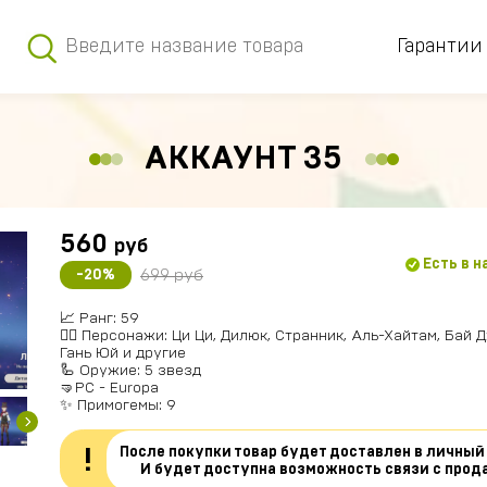
Гарантии
АККАУНТ 35
560
руб
Есть в 
699 руб
-20%
📈 Ранг: 59
🧍‍♀️ Персонажи: Ци Ци, Дилюк, Странник, Аль-Хайтам, Бай 
Гань Юй и другие
🦾 Оружие: 5 звезд
🤜PC - Europa
✨ Примогемы: 9
После покупки товар будет доставлен в личный
!
И будет доступна возможность связи с прод