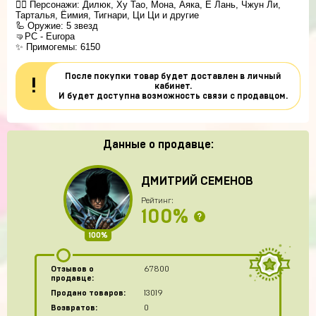
🧍‍♀️ Персонажи: Дилюк, Ху Тао, Мона, Аяка, Е Лань, Чжун Ли,
Тарталья, Ёимия, Тигнари, Ци Ци и другие
🦾 Оружие: 5 звезд
🤜PC - Europa
✨ Примогемы: 6150
После покупки товар будет доставлен в личный
!
кабинет.
И будет доступна возможность связи с продавцом.
Данные о продавце:
ДМИТРИЙ СЕМЕНОВ
Рейтинг:
100%
?
100%
Отзывов о
67800
продавце:
Продано товаров:
13019
Возвратов:
0