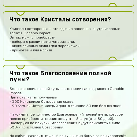
Что такое Кристалы сотворения?
Кристалы сотворения — это одна из основных внутриигровых
валют в Genshin Impact.
За них можно приобрести:
- наборы с различными материалами,
- эксклюзивные скины для персонажей,
- примогемы для молитв.
Что такое Благословение полной
Даниил Кыров
15 часов назад
луны?
Думаю,это правда что дают акк по низким ценам
Благословение полной луны — это месячная подписка в Genshin
Оятилло Хаитов
13 часов назад
Impact.
При покупке ты получаешь:
Точно прям уверен уже 4 акк по фри фаер всё приходит
- 300 Кристаллов Сотворения сразу;
😈
- 90 Камней Истока каждый день в течение 30 или больше дней.
potkukocta
12 часов назад
Максимальное количество Благословений полной луны, которое
можно приобрести на один аккаунт — 6 штук (это 180 дней).
Сайт топ!!!
Последующие покупки Благословения будут приходить в виде
330-и Кристаллов Сотворения.
Макс Коробков
11 часов назад
Не забудь заходить каждый день — иначе бонус за день пропадёт!