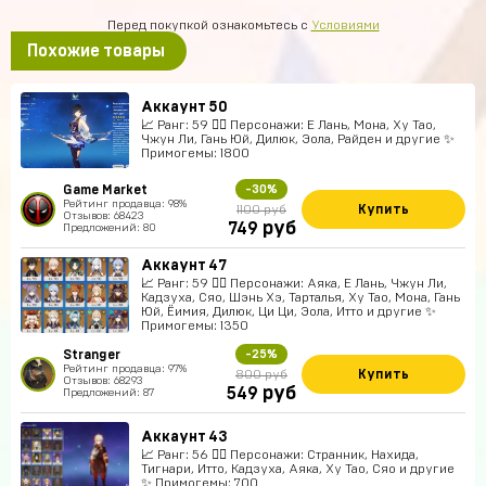
Перед покупкой ознакомьтесь с
Условиями
Похожие товары
Аккаунт 50
📈 Ранг: 59 🧍‍♀️ Персонажи: Е Лань, Мона, Ху Тао,
Чжун Ли, Гань Юй, Дилюк, Эола, Райден и другие ✨
Примогемы: 1800
Game Market
-30%
Рейтинг продавца: 98%
Купить
1100 руб
Отзывов: 68423
руб
749
Предложений: 80
Аккаунт 47
📈 Ранг: 59 🧍‍♀️ Персонажи: Аяка, Е Лань, Чжун Ли,
Кадзуха, Сяо, Шэнь Хэ, Тарталья, Ху Тао, Мона, Гань
Юй, Ёимия, Дилюк, Ци Ци, Эола, Итто и другие ✨
Примогемы: 1350
Stranger
-25%
Рейтинг продавца: 97%
Купить
800 руб
Отзывов: 68293
руб
549
Предложений: 87
Аккаунт 43
📈 Ранг: 56 🧍‍♀️ Персонажи: Странник, Нахида,
Тигнари, Итто, Кадзуха, Аяка, Ху Тао, Сяо и другие
✨ Примогемы: 700