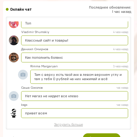
Подскажите как решить проблему с оплатой через
телефон, вечная загрузка
Последнее обновление:
Онлайн чат
1 час назад
Артём Пащенко
5 часов назад
Топ
Vladimir Shumskiy
4 часа назад
Классный сайт и товары!
Даниил Смирнов
4 часа назад
Как пополнить боланс
Rimma Margaryan
3 часа назад
Там с верху есть твой акк в левом верхнем углу и
там у тебя 0 рублей на них нажимай и всё
Саша Соколов
час назад
Нет магаз не кидает все клево
ksgs
час назад
привет всем
Загрузить больше