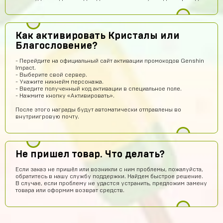
Топчик. Акк пришел теперь рублуюсь на нормальном а
не на дешманском лол
Антон Трофимов
11 часов назад
Как активировать Кристалы или
крута
Благословение?
Лёша Бикметов
10 часов назад
- Перейдите на официальный сайт активации промокодов Genshin
привет ЕСЛИ МЫ ВИДЕТЕ МЕНЯ ТО ЭТО НЕ БОТ
Impact.
- Выберите свой сервер.
Pizdavam
9 часов назад
- Укажите никнейм персонажа.
- Введите полученный код активации в специальное поле.
TOP
- Нажмите кнопку «Активировать».
Альбина Хамадишина
7 часов назад
После этого награды будут автоматически отправлены во
внутриигровую почту.
Помогите пж я ввёл не правильный эмаил но за аккаунт
уже заплатил подскажите что делать?
Техническая поддержка
7 часов назад
Не пришел товар. Что делать?
Обратитесь к нам в поддержку по контактам,
представленным на сайте. Вам обязательно
Если заказ не пришёл или возникли с ним проблемы, пожалуйста,
помогут получить заказ.
обратитесь в нашу службу поддержки. Найдем быстрое решение.
В случае, если проблему не удастся устранить, предложим замену
Егор Карачев
6 часов назад
товара или оформим возврат средств.
ЕК
Топ сайт!
Илья Чупраков
6 часов назад