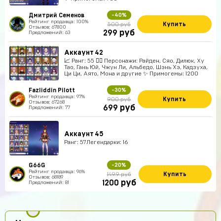
Дмитрий Семенов
-40%
Рейтинг продавца: 100%
Купить
500 руб
Отзывов: 67800
руб
299
Предложений: 63
Аккаунт 42
📈 Ранг: 55 🧍‍♀️ Персонажи: Райден, Сяо, Дилюк, Ху
Тао, Гань Юй, Чжун Ли, Альбедо, Шэнь Хэ, Кадзуха,
Ци Ци, Аято, Мона и другие ✨ Примогемы: 1200
Fazliddin Pilott
-30%
Рейтинг продавца: 97%
Купить
900 руб
Отзывов: 67268
руб
699
Предложений: 77
Аккаунт 45
Ранг: 57Легендарки: 16
G66G
-20%
Рейтинг продавца: 96%
Купить
1499 руб
Отзывов: 68189
руб
1200
Предложений: 81