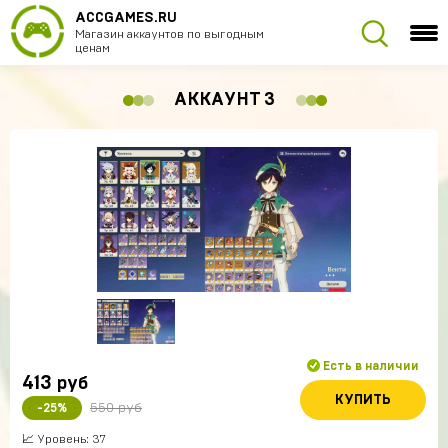
ACCGAMES.RU
Магазин аккаунтов по выгодным
ценам
АККАУНТ 3
Есть в наличии
413
руб
КУПИТЬ
550 руб
-25%
📈 Уровень: 37