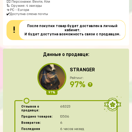
🧍‍♀️ Персонажи: Венти, Кли
🦾 Оружие: 4 звезды
🤜PC - Europa
✔️Доступна смена почты
После покупки товар будет доставлен в личный
!
кабинет.
И будет доступна возможность связи с продавцом.
Данные о продавце:
STRANGER
Рейтинг:
97%
?
97%
Отзывов о
68323
продавце:
Продано товаров:
13506
Возвратов:
6
Последняя
6 часов назад