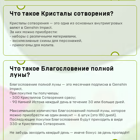
Что такое Кристалы сотворения?
Кристалы сотворения — это одна из основных внутриигровых
валют в Genshin Impact.
За них можно приобрести:
- наборы с различными материалами,
- эксклюзивные скины для персонажей,
- примогемы для молитв.
Что такое Благословение полной
луны?
Благословение полной луны — это месячная подписка в Genshin
Impact.
При покупке ты получаешь:
- 300 Кристаллов Сотворения сразу;
- 90 Камней Истока каждый день в течение 30 или больше дней.
Максимальное количество Благословений полной луны, которое
Артем Парков
15 часов назад
можно приобрести на один аккаунт — 6 штук (это 180 дней).
Последующие покупки Благословения будут приходить в виде
ПРИВЕТ
330-и Кристаллов Сотворения.
Рома Кузнецов
14 часов назад
Не забудь заходить каждый день — иначе бонус за день пропадёт!