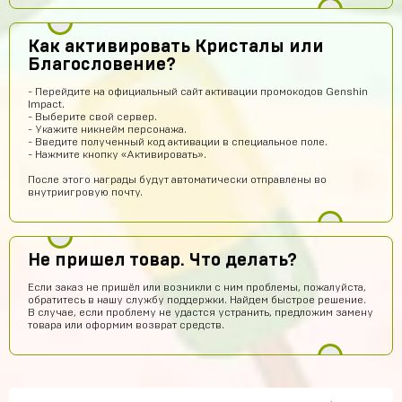
тут точно не кидают я проверил
Абукар Хамхоев
13 часов назад
Как активировать Кристалы или
Top
Благословение?
Игорь Богданович
12 часов назад
- Перейдите на официальный сайт активации промокодов Genshin
Збс, не обман👌
Impact.
- Выберите свой сервер.
Vladislav Vporyade
11 часов назад
- Укажите никнейм персонажа.
- Введите полученный код активации в специальное поле.
Сайт топ
- Нажмите кнопку «Активировать».
Timofei Fivtitwo
9 часов назад
После этого награды будут автоматически отправлены во
внутриигровую почту.
норм сайт
somftdcrew
8 часов назад
Сайт просто супер
Не пришел товар. Что делать?
Диана Щербетова
8 часов назад
Если заказ не пришёл или возникли с ним проблемы, пожалуйста,
обратитесь в нашу службу поддержки. Найдем быстрое решение.
Класс
В случае, если проблему не удастся устранить, предложим замену
товара или оформим возврат средств.
Egopkabossuk Dscraft
7 часов назад
Топ4ik воще!)
Ilya
6 часов назад