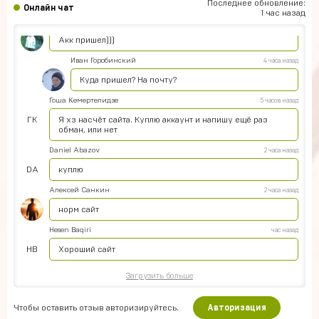
Подходит на ps4?
Последнее обновление:
Онлайн чат
1 час назад
Айнур Кулиева
5 часов назад
Акк пришел)))
Иван Горобинский
4 часа назад
Куда пришел? На почту?
Гоша Кемертелидзе
5 часов назад
ГК
Я хз насчёт сайта. Куплю аккаунт и напишу ещё раз
обман, или нет
Daniel Abazov
2 часа назад
DA
куплю
Алексей Санкин
2 часа назад
норм сайт
Hesen Baqiri
час назад
HB
Хороший сайт
Загрузить больше
Чтобы оставить отзыв авторизируйтесь.
Авторизация