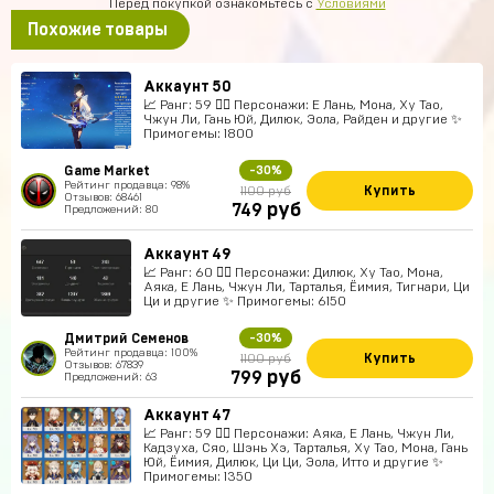
Перед покупкой ознакомьтесь с
Условиями
Похожие товары
Аккаунт 50
📈 Ранг: 59 🧍‍♀️ Персонажи: Е Лань, Мона, Ху Тао,
Чжун Ли, Гань Юй, Дилюк, Эола, Райден и другие ✨
Примогемы: 1800
Game Market
-30%
Рейтинг продавца: 98%
Купить
1100 руб
Отзывов: 68461
руб
749
Предложений: 80
Аккаунт 49
📈 Ранг: 60 🧍‍♀️ Персонажи: Дилюк, Ху Тао, Мона,
Аяка, Е Лань, Чжун Ли, Тарталья, Ёимия, Тигнари, Ци
Ци и другие ✨ Примогемы: 6150
Дмитрий Семенов
-30%
Рейтинг продавца: 100%
Купить
1100 руб
Отзывов: 67839
руб
799
Предложений: 63
Аккаунт 47
📈 Ранг: 59 🧍‍♀️ Персонажи: Аяка, Е Лань, Чжун Ли,
Кадзуха, Сяо, Шэнь Хэ, Тарталья, Ху Тао, Мона, Гань
Юй, Ёимия, Дилюк, Ци Ци, Эола, Итто и другие ✨
Примогемы: 1350