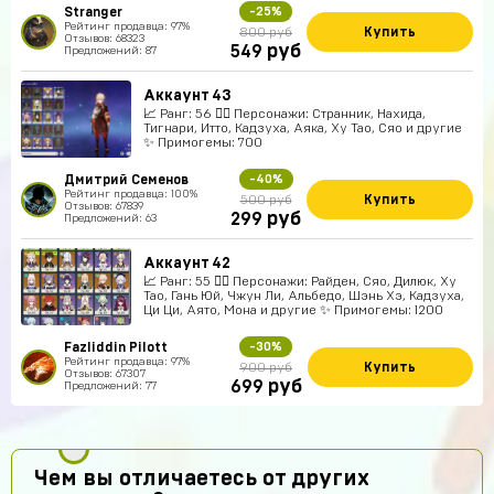
Stranger
-25%
Рейтинг продавца: 97%
Купить
800 руб
Отзывов: 68323
руб
549
Предложений: 87
Аккаунт 43
📈 Ранг: 56 🧍‍♀️ Персонажи: Странник, Нахида,
Тигнари, Итто, Кадзуха, Аяка, Ху Тао, Сяо и другие
✨ Примогемы: 700
Дмитрий Семенов
-40%
Рейтинг продавца: 100%
Купить
500 руб
Отзывов: 67839
руб
299
Предложений: 63
Аккаунт 42
📈 Ранг: 55 🧍‍♀️ Персонажи: Райден, Сяо, Дилюк, Ху
Тао, Гань Юй, Чжун Ли, Альбедо, Шэнь Хэ, Кадзуха,
Ци Ци, Аято, Мона и другие ✨ Примогемы: 1200
Fazliddin Pilott
-30%
Рейтинг продавца: 97%
Купить
900 руб
Отзывов: 67307
руб
699
Предложений: 77
Чем вы отличаетесь от других