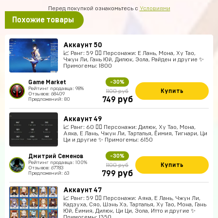
Перед покупкой ознакомьтесь с
Условиями
Похожие товары
Аккаунт 50
📈 Ранг: 59 🧍‍♀️ Персонажи: Е Лань, Мона, Ху Тао,
Чжун Ли, Гань Юй, Дилюк, Эола, Райден и другие ✨
Примогемы: 1800
Game Market
-30%
Рейтинг продавца: 98%
Купить
1100 руб
Отзывов: 68409
руб
749
Предложений: 80
Аккаунт 49
📈 Ранг: 60 🧍‍♀️ Персонажи: Дилюк, Ху Тао, Мона,
Аяка, Е Лань, Чжун Ли, Тарталья, Ёимия, Тигнари, Ци
Ци и другие ✨ Примогемы: 6150
Дмитрий Семенов
-30%
Рейтинг продавца: 100%
Купить
1100 руб
Отзывов: 67783
руб
799
Предложений: 63
Аккаунт 47
📈 Ранг: 59 🧍‍♀️ Персонажи: Аяка, Е Лань, Чжун Ли,
Кадзуха, Сяо, Шэнь Хэ, Тарталья, Ху Тао, Мона, Гань
Юй, Ёимия, Дилюк, Ци Ци, Эола, Итто и другие ✨
Примогемы: 1350