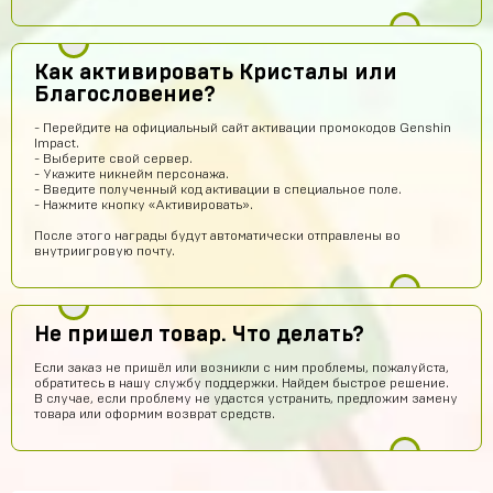
Привет
Александр Гылин
13 часов назад
Купил
Как активировать Кристалы или
Благословение?
Алексей Волков
12 часов назад
Надежный))
- Перейдите на официальный сайт активации промокодов Genshin
Impact.
Амир Калтаев
11 часов назад
- Выберите свой сервер.
- Укажите никнейм персонажа.
Офигетт
- Введите полученный код активации в специальное поле.
- Нажмите кнопку «Активировать».
Женя Черных
10 часов назад
После этого награды будут автоматически отправлены во
Сайт норм
внутриигровую почту.
hits250908
10 часов назад
Годно
Не пришел товар. Что делать?
Fese
8 часов назад
Если заказ не пришёл или возникли с ним проблемы, пожалуйста,
Магаз топовый не кинули
обратитесь в нашу службу поддержки. Найдем быстрое решение.
В случае, если проблему не удастся устранить, предложим замену
Артём Грошев
7 часов назад
товара или оформим возврат средств.
Я не бот 12345
Даниил Кыров
7 часов назад