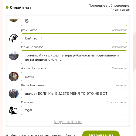
Думаю,это правда что дают акк по низким ценам
Последнее обновление:
Онлайн чат
Оятилло Хаитов
5 часов назад
1 час назад
Точно прям уверен уже 4 акк по фри фаер всё приходит
😈
potkukocta
4 часа назад
Сайт топ!!!
Макс Коробков
3 часа назад
Топчик. Акк пришел теперь рублуюсь на нормальном а
не на дешманском лол
Антон Трофимов
3 часа назад
крута
Лёша Бикметов
час назад
привет ЕСЛИ МЫ ВИДЕТЕ МЕНЯ ТО ЭТО НЕ БОТ
Pizdavam
55 минут назад
TOP
Загрузить больше
Чтобы оставить отзыв авторизируйтесь.
Авторизация