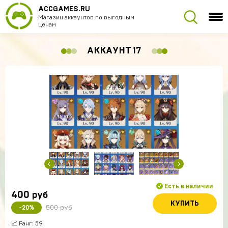
ACCGAMES.RU
Магазин аккаунтов по выгодным
ценам
АККАУНТ 17
Есть в наличии
400
руб
КУПИТЬ
500 руб
-20%
📈 Ранг: 59