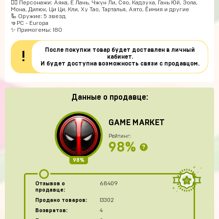
🧍‍♀️ Персонажи: Аяка, Е Лань, Чжун Ли, Сяо, Кадзуха, Гань Юй, Эола,
Мона, Дилюк, Ци Ци, Кли, Ху Тао, Тарталья, Аято, Ёимия и другие
🦾 Оружие: 5 звезд
🤜PC - Europa
✨ Примогемы: 180
После покупки товар будет доставлен в личный
!
кабинет.
И будет доступна возможность связи с продавцом.
Данные о продавце:
GAME MARKET
Рейтинг:
98%
?
98%
Отзывов о
68409
продавце:
Продано товаров:
13302
Возвратов:
4