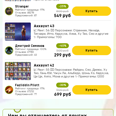
Stranger
-25%
Рейтинг продавца: 97%
Купить
800 руб
Отзывов: 68278
руб
549
Предложений: 87
Аккаунт 43
📈 Ранг: 56 🧍‍♀️ Персонажи: Странник, Нахида,
Тигнари, Итто, Кадзуха, Аяка, Ху Тао, Сяо и другие
✨ Примогемы: 700
Дмитрий Семенов
-40%
Рейтинг продавца: 100%
Купить
500 руб
Отзывов: 67783
руб
299
Предложений: 63
Аккаунт 42
📈 Ранг: 55 🧍‍♀️ Персонажи: Райден, Сяо, Дилюк, Ху
Тао, Гань Юй, Чжун Ли, Альбедо, Шэнь Хэ, Кадзуха,
Ци Ци, Аято, Мона и другие ✨ Примогемы: 1200
Fazliddin Pilott
-30%
Рейтинг продавца: 97%
Купить
900 руб
Отзывов: 67252
руб
699
Предложений: 77