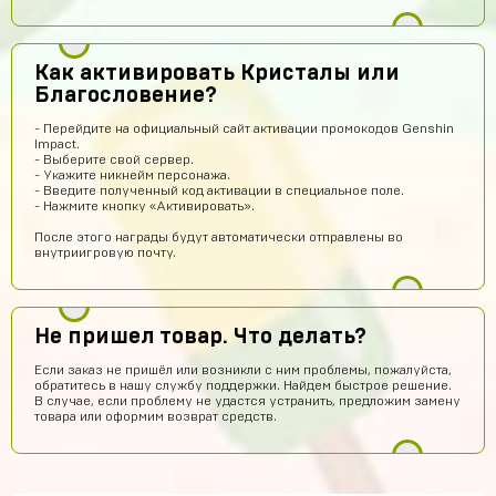
топппппп!
Хомяк
14 часов назад
Привет
Как активировать Кристалы или
Благословение?
Александр Гылин
12 часов назад
Купил
- Перейдите на официальный сайт активации промокодов Genshin
Impact.
Алексей Волков
12 часов назад
- Выберите свой сервер.
- Укажите никнейм персонажа.
Надежный))
- Введите полученный код активации в специальное поле.
- Нажмите кнопку «Активировать».
Амир Калтаев
10 часов назад
После этого награды будут автоматически отправлены во
Офигетт
внутриигровую почту.
Женя Черных
10 часов назад
Сайт норм
Не пришел товар. Что делать?
hits250908
9 часов назад
Если заказ не пришёл или возникли с ним проблемы, пожалуйста,
Годно
обратитесь в нашу службу поддержки. Найдем быстрое решение.
В случае, если проблему не удастся устранить, предложим замену
Fese
8 часов назад
товара или оформим возврат средств.
Магаз топовый не кинули
Артём Грошев
6 часов назад