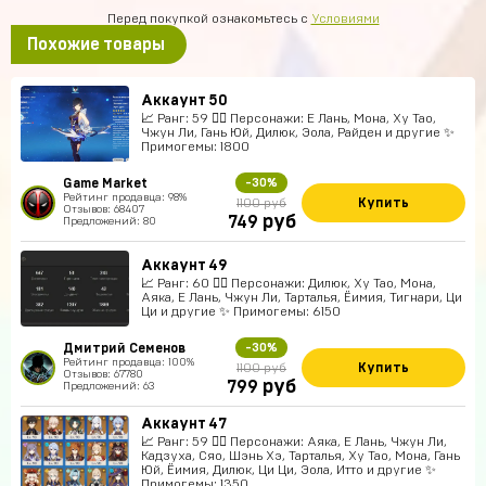
Перед покупкой ознакомьтесь с
Условиями
Похожие товары
Аккаунт 50
📈 Ранг: 59 🧍‍♀️ Персонажи: Е Лань, Мона, Ху Тао,
Чжун Ли, Гань Юй, Дилюк, Эола, Райден и другие ✨
Примогемы: 1800
Game Market
-30%
Рейтинг продавца: 98%
Купить
1100 руб
Отзывов: 68407
руб
749
Предложений: 80
Аккаунт 49
📈 Ранг: 60 🧍‍♀️ Персонажи: Дилюк, Ху Тао, Мона,
Аяка, Е Лань, Чжун Ли, Тарталья, Ёимия, Тигнари, Ци
Ци и другие ✨ Примогемы: 6150
Дмитрий Семенов
-30%
Рейтинг продавца: 100%
Купить
1100 руб
Отзывов: 67780
руб
799
Предложений: 63
Аккаунт 47
📈 Ранг: 59 🧍‍♀️ Персонажи: Аяка, Е Лань, Чжун Ли,
Кадзуха, Сяо, Шэнь Хэ, Тарталья, Ху Тао, Мона, Гань
Юй, Ёимия, Дилюк, Ци Ци, Эола, Итто и другие ✨
Примогемы: 1350