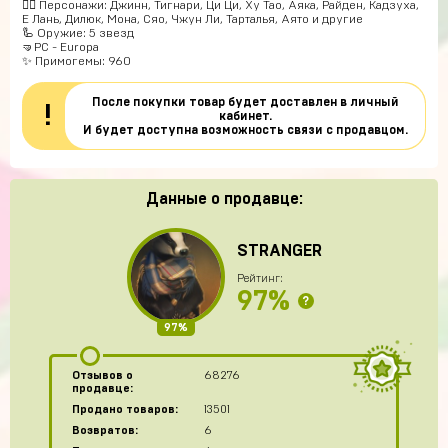
🧍‍♀️ Персонажи: Джинн, Тигнари, Ци Ци, Ху Тао, Аяка, Райден, Кадзуха,
Е Лань, Дилюк, Мона, Сяо, Чжун Ли, Тарталья, Аято и другие
🦾 Оружие: 5 звезд
🤜PC - Europa
✨ Примогемы: 960
После покупки товар будет доставлен в личный
!
кабинет.
И будет доступна возможность связи с продавцом.
Данные о продавце:
STRANGER
Рейтинг:
97%
?
97%
Отзывов о
68276
продавце:
Продано товаров:
13501
Возвратов:
6