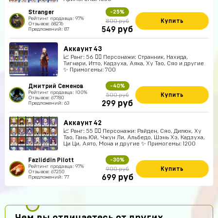
Stranger
-25%
Рейтинг продавца: 97%
Купить
800 руб
Отзывов: 68276
руб
549
Предложений: 87
Аккаунт 43
📈 Ранг: 56 🧍‍♀️ Персонажи: Странник, Нахида,
Тигнари, Итто, Кадзуха, Аяка, Ху Тао, Сяо и другие
✨ Примогемы: 700
Дмитрий Семенов
-40%
Рейтинг продавца: 100%
Купить
500 руб
Отзывов: 67780
руб
299
Предложений: 63
Аккаунт 42
📈 Ранг: 55 🧍‍♀️ Персонажи: Райден, Сяо, Дилюк, Ху
Тао, Гань Юй, Чжун Ли, Альбедо, Шэнь Хэ, Кадзуха,
Ци Ци, Аято, Мона и другие ✨ Примогемы: 1200
Fazliddin Pilott
-30%
Рейтинг продавца: 97%
Купить
900 руб
Отзывов: 67250
руб
699
Предложений: 77