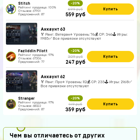
Stitch
-20%
Рейтинг продавца: 100%
Купить
699 руб
Отзывов: 67901
руб
559
Предложений: 87
Аккаунт 63
🏅 Ранг: Ветеран⭐️ Уровень: 76💰 CP: 346🕹 Игры:
1985✅ Все привязки отсутствуют
Fazliddin Pilott
-20%
Рейтинг продавца: 97%
Купить
309 руб
Отзывов: 67306
руб
247
Предложений: 77
Аккаунт 62
🏅 Ранг: Про⭐️ Уровень: 112💰 CP: 235🕹 Игры: 2168✅
Все привязки отсутствуют
Stranger
-20%
Рейтинг продавца: 97%
Купить
449 руб
Отзывов: 68322
руб
359
Предложений: 87
Чем вы отличаетесь от других