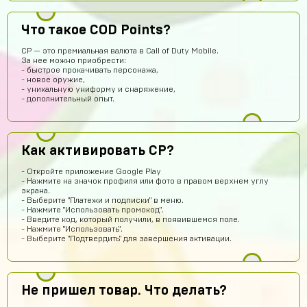
Что такое COD Points?
Артем Парков
14 часов назад
CP — это премиальная валюта в Call of Duty Mobile.
ПРИВЕТ
За нее можно приобрести:
- быстрое прокачивать персонажа,
Рома Кузнецов
13 часов назад
- новое оружие,
- уникальную униформу и снаряжение,
тут точно не кидают я проверил
- дополнительный опыт.
Абукар Хамхоев
12 часов назад
Top
Как активировать CP?
Игорь Богданович
11 часов назад
Збс, не обман👌
- Откройте приложение Google Play
- Нажмите на значок профиля или фото в правом верхнем углу
Vladislav Vporyade
10 часов назад
экрана.
- Выберите "Платежи и подписки" в меню.
Сайт топ
- Нажмите "Использовать промокод".
- Введите код, который получили, в появившемся поле.
Timofei Fivtitwo
9 часов назад
- Нажмите "Использовать".
- Выберите "Подтвердить" для завершения активации.
норм сайт
somftdcrew
8 часов назад
Сайт просто супер
Не пришел товар. Что делать?
Диана Щербетова
7 часов назад