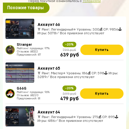
Перед покупкой ознакомьтесь с
Условиями
Похожие товары
Аккаунт 66
🏅 Ранг: Легендарный⭐️ Уровень: 300💰 CP: 9856🕹
Игры: 5078✅ Все привязки отсутствуют
Stranger
-20%
Рейтинг продавца: 97%
Купить
799 руб
Отзывов: 68322
руб
639
Предложений: 87
Аккаунт 65
🏅 Ранг: Мастер⭐️ Уровень: 186💰 CP: 598🕹 Игры:
3289✅ Все привязки отсутствуют
G66G
-20%
Рейтинг продавца: 96%
Купить
599 руб
Отзывов: 68220
руб
479
Предложений: 81
Аккаунт 64
🏅 Ранг: Легендарный⭐️ Уровень: 275💰 CP: 895🕹
Игры: 4186✅ Все привязки отсутствуют