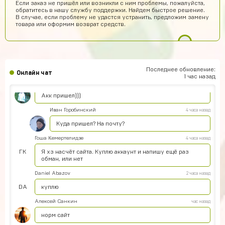
Если заказ не пришёл или возникли с ним проблемы, пожалуйста,
обратитесь в нашу службу поддержки. Найдем быстрое решение.
Класс
В случае, если проблему не удастся устранить, предложим замену
товара или оформим возврат средств.
Egopkabossuk Dscraft
6 часов назад
Топ4ik воще!)
Ilya
6 часов назад
Подходит на ps4?
Последнее обновление:
Онлайн чат
1 час назад
Айнур Кулиева
4 часа назад
Акк пришел)))
Иван Горобинский
4 часа назад
Куда пришел? На почту?
Гоша Кемертелидзе
4 часа назад
ГК
Я хз насчёт сайта. Куплю аккаунт и напишу ещё раз
обман, или нет
Daniel Abazov
2 часа назад
DA
куплю
Алексей Санкин
час назад
норм сайт