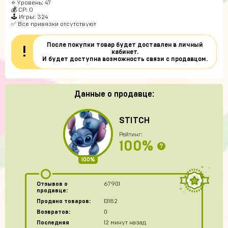
⭐️ Уровень: 47
💰 CP: 0
🕹 Игры: 324
✅ Все привязки отсутствуют
После покупки товар будет доставлен в личный
!
кабинет.
И будет доступна возможность связи с продавцом.
Данные о продавце:
STITCH
Рейтинг:
100%
?
100%
Отзывов о
67901
продавце:
Продано товаров:
13182
Возвратов:
0
Последняя
12 минут назад