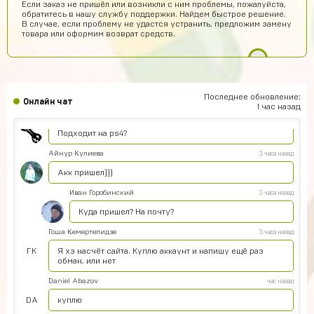
Если заказ не пришёл или возникли с ним проблемы, пожалуйста,
обратитесь в нашу службу поддержки. Найдем быстрое решение.
Сайт просто супер
В случае, если проблему не удастся устранить, предложим замену
товара или оформим возврат средств.
Диана Щербетова
7 часов назад
Класс
Egopkabossuk Dscraft
5 часов назад
Топ4ik воще!)
Последнее обновление:
Онлайн чат
1 час назад
Ilya
5 часов назад
Подходит на ps4?
Айнур Кулиева
3 часа назад
Акк пришел)))
Иван Горобинский
3 часа назад
Куда пришел? На почту?
Гоша Кемертелидзе
3 часа назад
ГК
Я хз насчёт сайта. Куплю аккаунт и напишу ещё раз
обман, или нет
Daniel Abazov
час назад
DA
куплю