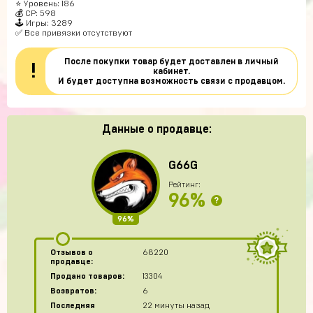
⭐️ Уровень: 186
💰 CP: 598
🕹 Игры: 3289
✅ Все привязки отсутствуют
После покупки товар будет доставлен в личный
!
кабинет.
И будет доступна возможность связи с продавцом.
Данные о продавце:
G66G
Рейтинг:
96%
?
96%
Отзывов о
68220
продавце:
Продано товаров:
13304
Возвратов:
6
Последняя
22 минуты назад