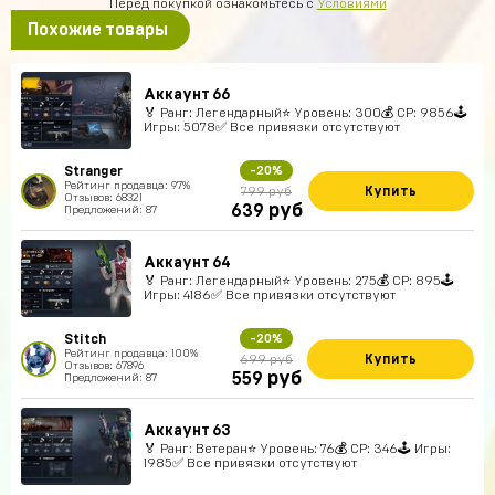
Перед покупкой ознакомьтесь с
Условиями
Похожие товары
Аккаунт 66
🏅 Ранг: Легендарный⭐️ Уровень: 300💰 CP: 9856🕹
Игры: 5078✅ Все привязки отсутствуют
Stranger
-20%
Рейтинг продавца: 97%
Купить
799 руб
Отзывов: 68321
руб
639
Предложений: 87
Аккаунт 64
🏅 Ранг: Легендарный⭐️ Уровень: 275💰 CP: 895🕹
Игры: 4186✅ Все привязки отсутствуют
Stitch
-20%
Рейтинг продавца: 100%
Купить
699 руб
Отзывов: 67896
руб
559
Предложений: 87
Аккаунт 63
🏅 Ранг: Ветеран⭐️ Уровень: 76💰 CP: 346🕹 Игры:
1985✅ Все привязки отсутствуют