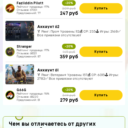
Fazliddin Pilott
-20%
Рейтинг продавца: 97%
Купить
309 руб
Отзывов: 67301
руб
247
Предложений: 77
Аккаунт 62
🏅 Ранг: Про⭐️ Уровень: 112💰 CP: 235🕹 Игры: 2168✅
Все привязки отсутствуют
Stranger
-20%
Рейтинг продавца: 97%
Купить
449 руб
Отзывов: 68321
руб
359
Предложений: 87
Аккаунт 61
🏅 Ранг: Ветеран⭐️ Уровень: 157💰 CP: 6015🕹 Игры:
2782✅ Все привязки отсутствуют
G66G
-20%
Рейтинг продавца: 96%
Купить
349 руб
Отзывов: 68220
руб
279
Предложений: 81
Чем вы отличаетесь от других