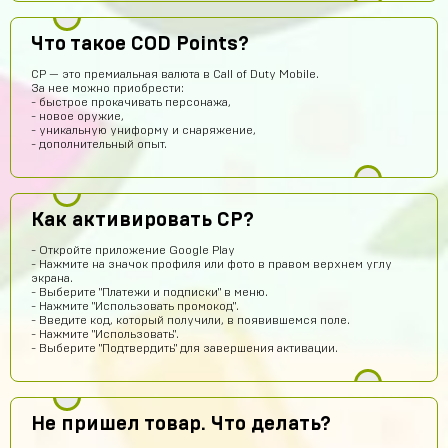
Что такое COD Points?
Игорь Волков
15 часов назад
CP — это премиальная валюта в Call of Duty Mobile.
Тоооп
За нее можно приобрести:
- быстрое прокачивать персонажа,
Артем Парков
13 часов назад
- новое оружие,
- уникальную униформу и снаряжение,
ПРИВЕТ
- дополнительный опыт.
Рома Кузнецов
12 часов назад
тут точно не кидают я проверил
Как активировать CP?
Абукар Хамхоев
11 часов назад
Top
- Откройте приложение Google Play
- Нажмите на значок профиля или фото в правом верхнем углу
Игорь Богданович
10 часов назад
экрана.
- Выберите "Платежи и подписки" в меню.
Збс, не обман👌
- Нажмите "Использовать промокод".
- Введите код, который получили, в появившемся поле.
Vladislav Vporyade
9 часов назад
- Нажмите "Использовать".
- Выберите "Подтвердить" для завершения активации.
Сайт топ
Timofei Fivtitwo
8 часов назад
норм сайт
Не пришел товар. Что делать?
somftdcrew
7 часов назад