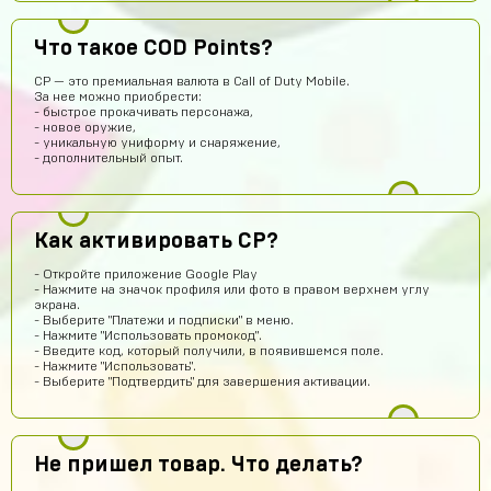
Что такое COD Points?
Абукар Хамхоев
14 часов назад
CP — это премиальная валюта в Call of Duty Mobile.
Top
За нее можно приобрести:
- быстрое прокачивать персонажа,
Игорь Богданович
13 часов назад
- новое оружие,
- уникальную униформу и снаряжение,
Збс, не обман👌
- дополнительный опыт.
Vladislav Vporyade
12 часов назад
Сайт топ
Как активировать CP?
Timofei Fivtitwo
11 часов назад
норм сайт
- Откройте приложение Google Play
- Нажмите на значок профиля или фото в правом верхнем углу
somftdcrew
10 часов назад
экрана.
- Выберите "Платежи и подписки" в меню.
Сайт просто супер
- Нажмите "Использовать промокод".
- Введите код, который получили, в появившемся поле.
Диана Щербетова
9 часов назад
- Нажмите "Использовать".
- Выберите "Подтвердить" для завершения активации.
Класс
Egopkabossuk Dscraft
8 часов назад
Топ4ik воще!)
Не пришел товар. Что делать?
Ilya
8 часов назад