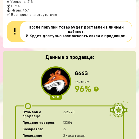
⭐️ Уровень: 213
💰 CP: 4
🕹 Игры: 467
✅ Все привязки отсутствуют
После покупки товар будет доставлен в личный
!
кабинет.
И будет доступна возможность связи с продавцом.
Данные о продавце:
G66G
Рейтинг:
96%
?
96%
Отзывов о
68223
продавце:
Продано товаров:
13304
Возвратов:
6
Последняя
3 часа назад