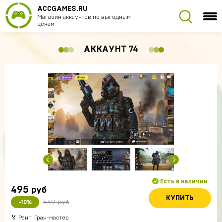
ACCGAMES.RU
Магазин аккаунтов по выгодным
ценам
АККАУНТ 74
Есть в наличии
495
руб
КУПИТЬ
549 руб
-10%
🏅 Ранг: Гран-мастер