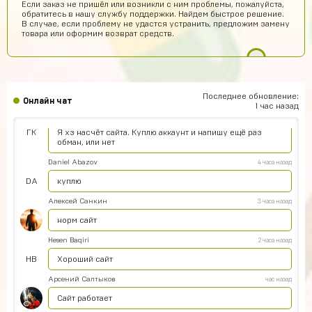
Если заказ не пришёл или возникли с ним проблемы, пожалуйста,
обратитесь в нашу службу поддержки. Найдем быстрое решение.
Подходит на ps4?
В случае, если проблему не удастся устранить, предложим замену
товара или оформим возврат средств.
Айнур Кулиева
6 часов назад
Акк пришел)))
Иван Горобинский
6 часов назад
Куда пришел? На почту?
Последнее обновление:
Онлайн чат
1 час назад
Гоша Кемертелидзе
6 часов назад
ГК
Я хз насчёт сайта. Куплю аккаунт и напишу ещё раз
обман, или нет
Daniel Abazov
4 часа назад
DA
куплю
Алексей Санкин
3 часа назад
норм сайт
Hesen Baqiri
2 часа назад
HB
Хороший сайт
Арсений Салтыков
час назад
Сайт работает