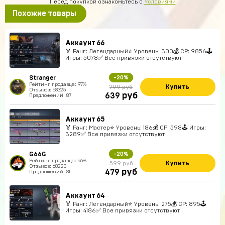
Перед покупкой ознакомьтесь с
Условиями
Похожие товары
Аккаунт 66
🏅 Ранг: Легендарный⭐️ Уровень: 300💰 CP: 9856🕹
Игры: 5078✅ Все привязки отсутствуют
Stranger
-20%
Рейтинг продавца: 97%
Купить
799 руб
Отзывов: 68325
руб
639
Предложений: 87
Аккаунт 65
🏅 Ранг: Мастер⭐️ Уровень: 186💰 CP: 598🕹 Игры:
3289✅ Все привязки отсутствуют
G66G
-20%
Рейтинг продавца: 96%
Купить
599 руб
Отзывов: 68223
руб
479
Предложений: 81
Аккаунт 64
🏅 Ранг: Легендарный⭐️ Уровень: 275💰 CP: 895🕹
Игры: 4186✅ Все привязки отсутствуют