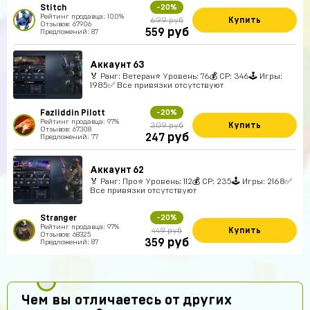
Stitch
-20%
Рейтинг продавца: 100%
Купить
699 руб
Отзывов: 67906
руб
559
Предложений: 87
Аккаунт 63
🏅 Ранг: Ветеран⭐️ Уровень: 76💰 CP: 346🕹 Игры:
1985✅ Все привязки отсутствуют
Fazliddin Pilott
-20%
Рейтинг продавца: 97%
Купить
309 руб
Отзывов: 67308
руб
247
Предложений: 77
Аккаунт 62
🏅 Ранг: Про⭐️ Уровень: 112💰 CP: 235🕹 Игры: 2168✅
Все привязки отсутствуют
Stranger
-20%
Рейтинг продавца: 97%
Купить
449 руб
Отзывов: 68325
руб
359
Предложений: 87
Чем вы отличаетесь от других