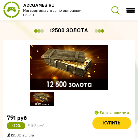
ACCGAMES.RU
Магазин аккаунтов по выгодным
ценам
12500 ЗОЛОТА
Есть в наличии
791
руб
КУПИТЬ
989 руб
-20%
💰 12500 золота