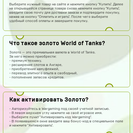
Выберите нужный товар на сайте и нажмите кнопку "Купить". Далее
на открывшейся странице товара снова нажмите кнопку "Купить",
введите свою почту для доставки заказа и подтвердите покупку,
нажав на кнопку "Оплатить и играть". После чего выберите
удобный способ оплаты и завершите покупку.
Что такое золото World of Tanks?
Эльжан Якутов
14 часов назад
Золото — это премиальная валюта в World of Tanks.
За него можно приобрести:
Помогите пожалуйста, как войти в аккаунт????
- премиум технику,
- расширение слотов в Ангаре,
seruipol
13 часов назад
- приобретение камуфляжей,
- перевод элитного опыта в свободный,
что за промо коды ?
- пополнение запасов кредитов.
Новый Поэт
12 часов назад
Получил акаунт все работает
Как активировать Золото?
vladimirleonov155
11 часов назад
Я купил акк
- Авторизуйтесь в Wargaming под своей учетной записью.
- В левом верхнем углу нажмите на своё игровое имя.
Максим Донченко
10 часов назад
- Выберите пункт "Активировать код Wargaming".
- В появившемся окне введите ваш бонус-код в специальное поле
МД
Привет
и нажмите "Активировать".
Тимур Абдуллаев
10 часов назад