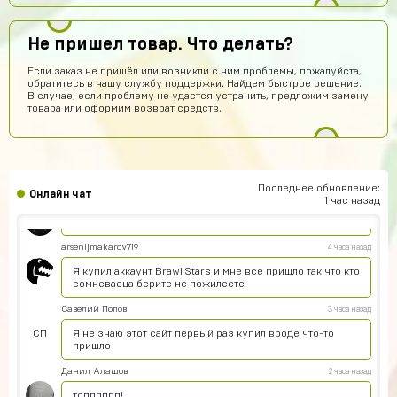
Норм
Не пришел товар. Что делать?
Дании Бабин
8 часов назад
Если заказ не пришёл или возникли с ним проблемы, пожалуйста,
А точно без обмана???
обратитесь в нашу службу поддержки. Найдем быстрое решение.
В случае, если проблему не удастся устранить, предложим замену
Кирилл Васильев
8 часов назад
товара или оформим возврат средств.
Всё круто!
Re:пингвин
7 часов назад
Хорошо может куплю
Последнее обновление:
Онлайн чат
Denisych Tablovsky
5 часов назад
1 час назад
здравствуйте
arsenijmakarov719
4 часа назад
Я купил аккаунт Brawl Stars и мне все пришло так что кто
сомневаеца берите не пожилеете
Савелий Попов
3 часа назад
СП
Я не знаю этот сайт первый раз купил вроде что-то
пришло
Данил Алашов
2 часа назад
топппппп!