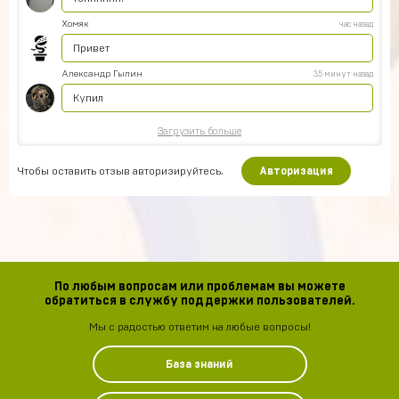
Хомяк
час назад
Привет
Александр Гылин
35 минут назад
Купил
Загрузить больше
Чтобы оставить отзыв авторизируйтесь.
Авторизация
По любым вопросам или проблемам вы можете
обратиться в службу поддержки пользователей.
Мы с радостью ответим на любые вопросы!
База знаний