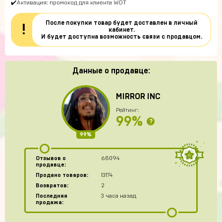
✔️Активация: промокод для клиента WOT
После покупки товар будет доставлен в личный
!
кабинет.
И будет доступна возможность связи с продавцом.
Данные о продавце:
MIRROR INC
Рейтинг:
99%
?
99%
Отзывов о
68094
продавце:
Продано товаров:
13174
Возвратов:
2
Последняя
3 часа назад
продажа: