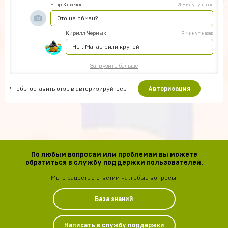
Егор Климов
21 минуту назад
Это не обман?
Кирилл Черных
9 минут назад
Нет. Магаз рили крутой
Загрузить больше
Чтобы оставить отзыв авторизируйтесь.
Авторизация
По любым вопросам или проблемам вы можете
обратиться в службу поддержки пользователей.
Мы с радостью ответим на любые вопросы!
База знаний
Написать в службу поддержки