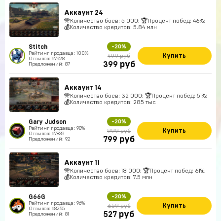
Аккаунт 24
🎌Количество боев: 5 000; 🏆Процент побед: 46%;
💰Количество кредитов: 5.84 млн
Stitch
-20%
Рейтинг продавца: 100%
Купить
499 руб
Отзывов: 67928
руб
399
Предложений: 87
Аккаунт 14
🎌Количество боев: 32 000; 🏆Процент побед: 51%;
💰Количество кредитов: 285 тыс
Gary Judson
-20%
Рейтинг продавца: 98%
Купить
999 руб
Отзывов: 67839
руб
799
Предложений: 92
Аккаунт 11
🎌Количество боев: 18 000; 🏆Процент побед: 61%;
💰Количество кредитов: 7.5 млн
G66G
-20%
Рейтинг продавца: 96%
Купить
659 руб
Отзывов: 68255
руб
527
Предложений: 81