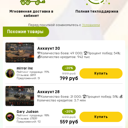
Мгновенная доставка в
Полная техподдержка
кабинет
Перед покупкой ознакомьтесь с
Условиями
Похожие товары
Аккаунт 30
🎌Количество боев: 49 000; 🏆Процент побед: 54%;
💰Количество кредитов: 942 тыс
mirror inc
-20%
Рейтинг продавца: 99%
Купить
999 руб
Отзывов: 68191
руб
799
Предложений: 51
Аккаунт 28
🎌Количество боев: 21 000; 🏆Процент побед: 51%; 💰
Количество кредитов: 3.7 млн
Gary Judson
-20%
Рейтинг продавца: 98%
Купить
699 руб
Отзывов: 67839
руб
559
Предложений: 92