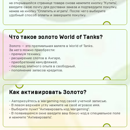
на открывшейся странице товара снова нажмите кнопку "Купить",
Аккаунт пришёл
введите свою почту для доставки заказа и подтвердите покупку,
нажав на кнопку "Оплатить и играть". После чего выберите
удобный способ оплаты и завершите покупку.
Тебе какая разница осёл
13 часов назад
ребят сайт не обман
Гавриил Воронцов
12 часов назад
Что такое золото World of Tanks?
Сейчас проверю
Золото — это премиальная валюта в World of Tanks.
Кирилл Милов
12 часов назад
За него можно приобрести:
- премиум технику,
Норм???
- расширение слотов в Ангаре,
- приобретение камуфляжей,
Ера Ера
11 часов назад
- перевод элитного опыта в свободный,
- пополнение запасов кредитов.
Это правда
Sobolev-Dimas
10 часов назад
Вроде магаз крутой
Как активировать Золото?
Тамерлан Хамраев
9 часов назад
- Авторизуйтесь в Wargaming под своей учетной записью.
Это рили рили
- В левом верхнем углу нажмите на своё игровое имя.
- Выберите пункт "Активировать код Wargaming".
Даниил Анисимов
8 часов назад
- В появившемся окне введите ваш бонус-код в специальное поле
и нажмите "Активировать".
Акк норм
Алексей Полочанский
7 часов назад