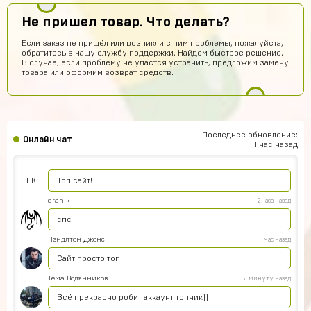
Сябки😘 аккаунт получил сразу после оплаты
Не пришел товар. Что делать?
Всеволод Кожин
6 часов назад
Если заказ не пришёл или возникли с ним проблемы, пожалуйста,
обратитесь в нашу службу поддержки. Найдем быстрое решение.
Пацаны сайт рили робит! Взял гемов длали промокод
В случае, если проблему не удастся устранить, предложим замену
вел в гугл плей и все пришло! Я апж не поверил
товара или оформим возврат средств.
Геннадий Быков
5 часов назад
и ахуел что за такую цену не наебали
Кирилл Иванов
4 часа назад
Последнее обновление:
Онлайн чат
ой *работает*
1 час назад
Егор Карачев
3 часа назад
ЕК
Топ сайт!
dranik
2 часа назад
спс
Пэндлтон Джонс
час назад
Сайт просто топ
Тёма Водянников
31 минуту назад
Всё прекрасно робит аккаунт топчик))