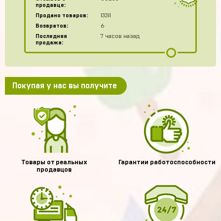
продавце:
Продано товаров:
13311
Возвратов:
6
Последняя
7 часов назад
продажа:
Покупая у нас вы получите
Товары от реальных
Гарантии работоспособности
продавцов