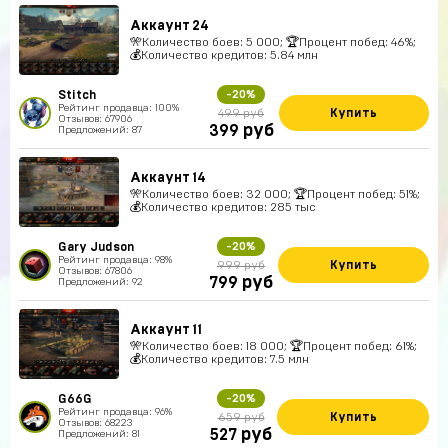
Аккаунт 24
🎌Количество боев: 5 000; 🏆Процент побед: 46%;
💰Количество кредитов: 5.84 млн
Stitch
-20%
Рейтинг продавца: 100%
Купить
499 руб
Отзывов: 67906
руб
399
Предложений: 87
Аккаунт 14
🎌Количество боев: 32 000; 🏆Процент побед: 51%;
💰Количество кредитов: 285 тыс
Gary Judson
-20%
Рейтинг продавца: 98%
Купить
999 руб
Отзывов: 67806
руб
799
Предложений: 92
Аккаунт 11
🎌Количество боев: 18 000; 🏆Процент побед: 61%;
💰Количество кредитов: 7.5 млн
G66G
-20%
Рейтинг продавца: 96%
Купить
659 руб
Отзывов: 68223
руб
527
Предложений: 81