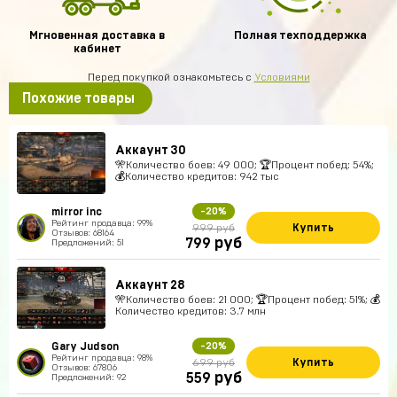
Мгновенная доставка в
Полная техподдержка
кабинет
Перед покупкой ознакомьтесь с
Условиями
Похожие товары
Аккаунт 30
🎌Количество боев: 49 000; 🏆Процент побед: 54%;
💰Количество кредитов: 942 тыс
mirror inc
-20%
Рейтинг продавца: 99%
Купить
999 руб
Отзывов: 68164
руб
799
Предложений: 51
Аккаунт 28
🎌Количество боев: 21 000; 🏆Процент побед: 51%; 💰
Количество кредитов: 3.7 млн
Gary Judson
-20%
Рейтинг продавца: 98%
Купить
699 руб
Отзывов: 67806
руб
559
Предложений: 92