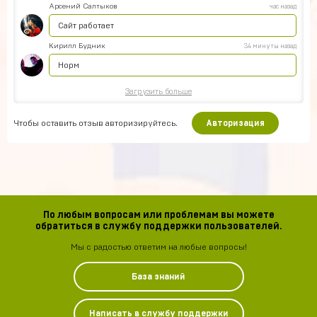
Арсений Салтыков
час назад
Сайт работает
Кирилл Будник
34 минуты назад
Норм
Загрузить больше
Чтобы оставить отзыв авторизируйтесь.
Авторизация
По любым вопросам или проблемам вы можете
обратиться в службу поддержки пользователей.
Мы с радостью ответим на любые вопросы!
База знаний
Написать в службу поддержки