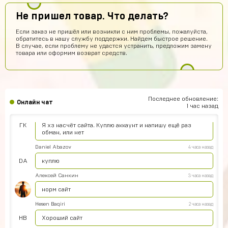
Топ4ik воще!)
Не пришел товар. Что делать?
Ilya
8 часов назад
Если заказ не пришёл или возникли с ним проблемы, пожалуйста,
обратитесь в нашу службу поддержки. Найдем быстрое решение.
Подходит на ps4?
В случае, если проблему не удастся устранить, предложим замену
товара или оформим возврат средств.
Айнур Кулиева
6 часов назад
Акк пришел)))
Иван Горобинский
6 часов назад
Куда пришел? На почту?
Последнее обновление:
Онлайн чат
1 час назад
Гоша Кемертелидзе
6 часов назад
ГК
Я хз насчёт сайта. Куплю аккаунт и напишу ещё раз
обман, или нет
Daniel Abazov
4 часа назад
DA
куплю
Алексей Санкин
3 часа назад
норм сайт
Hesen Baqiri
2 часа назад
HB
Хороший сайт