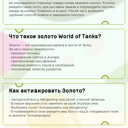
на открывшейся странице товара снова нажмите кнопку "Купить",
введите свою почту для доставки заказа и подтвердите покупку,
нажав на кнопку "Оплатить и играть". После чего выберите
удобный способ оплаты и завершите покупку.
Абукар Хамхоев
14 часов назад
Что такое золото World of Tanks?
Top
Золото — это премиальная валюта в World of Tanks.
Игорь Богданович
13 часов назад
За него можно приобрести:
- премиум технику,
Збс, не обман👌
- расширение слотов в Ангаре,
- приобретение камуфляжей,
Vladislav Vporyade
12 часов назад
- перевод элитного опыта в свободный,
- пополнение запасов кредитов.
Сайт топ
Timofei Fivtitwo
11 часов назад
норм сайт
Как активировать Золото?
somftdcrew
10 часов назад
- Авторизуйтесь в Wargaming под своей учетной записью.
Сайт просто супер
- В левом верхнем углу нажмите на своё игровое имя.
- Выберите пункт "Активировать код Wargaming".
Диана Щербетова
9 часов назад
- В появившемся окне введите ваш бонус-код в специальное поле
и нажмите "Активировать".
Класс
Egopkabossuk Dscraft
8 часов назад