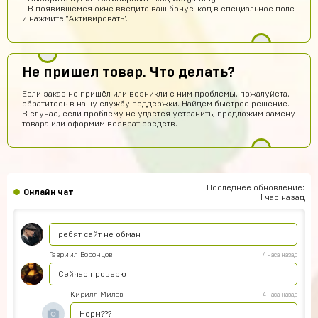
Арсений Салтыков
10 часов назад
- В появившемся окне введите ваш бонус-код в специальное поле
и нажмите "Активировать".
Сайт работает
Кирилл Будник
9 часов назад
Норм
Не пришел товар. Что делать?
Юрий Маслов
7 часов назад
Если заказ не пришёл или возникли с ним проблемы, пожалуйста,
обратитесь в нашу службу поддержки. Найдем быстрое решение.
Михаил Федоров заходи в игру под этим логином и
В случае, если проблему не удастся устранить, предложим замену
паролем и все
товара или оформим возврат средств.
akimgotovsev2019
6 часов назад
здарова
Джон
6 часов назад
Последнее обновление:
Онлайн чат
Аккаунт пришёл
1 час назад
Тебе какая разница осёл
5 часов назад
ребят сайт не обман
Гавриил Воронцов
4 часа назад
Сейчас проверю
Кирилл Милов
4 часа назад
Норм???