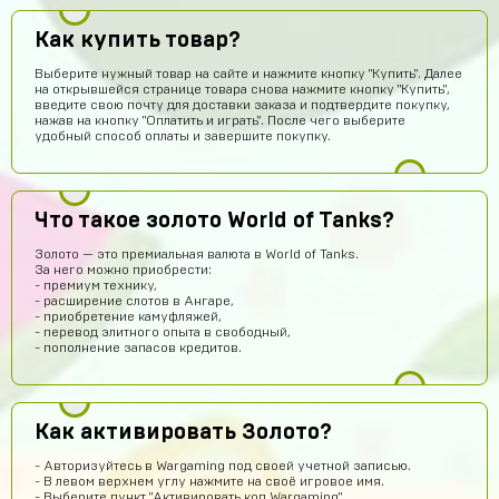
Как купить товар?
Выберите нужный товар на сайте и нажмите кнопку "Купить". Далее
на открывшейся странице товара снова нажмите кнопку "Купить",
введите свою почту для доставки заказа и подтвердите покупку,
нажав на кнопку "Оплатить и играть". После чего выберите
Айнур Кулиева
15 часов назад
удобный способ оплаты и завершите покупку.
Акк пришел)))
Иван Горобинский
14 часов назад
Куда пришел? На почту?
Что такое золото World of Tanks?
Гоша Кемертелидзе
15 часов назад
Золото — это премиальная валюта в World of Tanks.
За него можно приобрести:
ГК
Я хз насчёт сайта. Куплю аккаунт и напишу ещё раз
- премиум технику,
обман, или нет
- расширение слотов в Ангаре,
- приобретение камуфляжей,
Daniel Abazov
12 часов назад
- перевод элитного опыта в свободный,
- пополнение запасов кредитов.
DA
куплю
Алексей Санкин
12 часов назад
норм сайт
Как активировать Золото?
Hesen Baqiri
11 часов назад
- Авторизуйтесь в Wargaming под своей учетной записью.
HB
Хороший сайт
- В левом верхнем углу нажмите на своё игровое имя.
- Выберите пункт "Активировать код Wargaming".