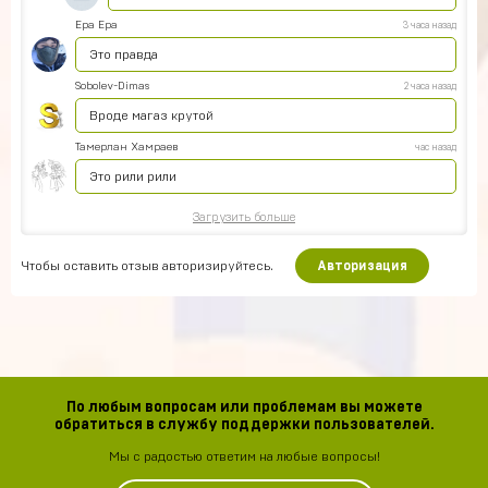
Ера Ера
3 часа назад
Это правда
Sobolev-Dimas
2 часа назад
Вроде магаз крутой
Тамерлан Хамраев
час назад
Это рили рили
Загрузить больше
Чтобы оставить отзыв авторизируйтесь.
Авторизация
По любым вопросам или проблемам вы можете
обратиться в службу поддержки пользователей.
Мы с радостью ответим на любые вопросы!