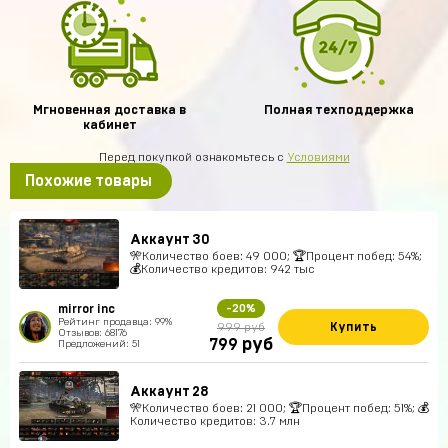
Мгновенная доставка в
Полная техподдержка
кабинет
Перед покупкой ознакомьтесь с
Условиями
Похожие товары
Аккаунт 30
🎌Количество боев: 49 000; 🏆Процент побед: 54%;
💰Количество кредитов: 942 тыс
mirror inc
-20%
Рейтинг продавца: 99%
Купить
999 руб
Отзывов: 68176
руб
799
Предложений: 51
Аккаунт 28
🎌Количество боев: 21 000; 🏆Процент побед: 51%; 💰
Количество кредитов: 3.7 млн