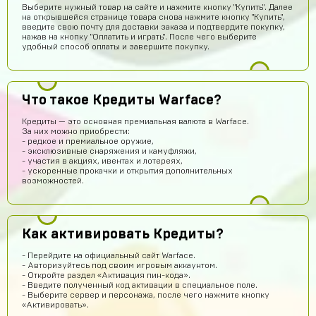
Выберите нужный товар на сайте и нажмите кнопку "Купить". Далее
на открывшейся странице товара снова нажмите кнопку "Купить",
введите свою почту для доставки заказа и подтвердите покупку,
нажав на кнопку "Оплатить и играть". После чего выберите
удобный способ оплаты и завершите покупку.
Egopkabossuk Dscraft
15 часов назад
Топ4ik воще!)
Ilya
14 часов назад
Что такое Кредиты Warface?
Подходит на ps4?
Кредиты — это основная премиальная валюта в Warface.
Айнур Кулиева
12 часов назад
За них можно приобрести:
- редкое и премиальное оружие,
Акк пришел)))
- эксклюзивные снаряжения и камуфляжи,
- участия в акциях, ивентах и лотереях,
Иван Горобинский
12 часов назад
- ускоренные прокачки и открытия дополнительных
возможностей.
Куда пришел? На почту?
Гоша Кемертелидзе
12 часов назад
ГК
Я хз насчёт сайта. Куплю аккаунт и напишу ещё раз
Как активировать Кредиты?
обман, или нет
Daniel Abazov
10 часов назад
- Перейдите на официальный сайт Warface.
- Авторизуйтесь под своим игровым аккаунтом.
DA
куплю
- Откройте раздел «Активация пин-кода».
- Введите полученный код активации в специальное поле.
Алексей Санкин
10 часов назад
- Выберите сервер и персонажа, после чего нажмите кнопку
«Активировать».
норм сайт