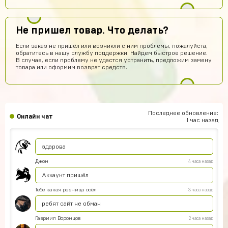
Hesen Baqiri
9 часов назад
HB
Хороший сайт
Не пришел товар. Что делать?
Арсений Салтыков
8 часов назад
Если заказ не пришёл или возникли с ним проблемы, пожалуйста,
обратитесь в нашу службу поддержки. Найдем быстрое решение.
Сайт работает
В случае, если проблему не удастся устранить, предложим замену
товара или оформим возврат средств.
Кирилл Будник
7 часов назад
Норм
Юрий Маслов
5 часов назад
Михаил Федоров заходи в игру под этим логином и
Последнее обновление:
Онлайн чат
паролем и все
1 час назад
akimgotovsev2019
4 часа назад
здарова
Джон
4 часа назад
Аккаунт пришёл
Тебе какая разница осёл
3 часа назад
ребят сайт не обман
Гавриил Воронцов
2 часа назад