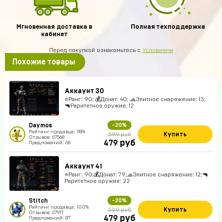
Мгновенная доставка в
Полная техподдержка
кабинет
Перед покупкой ознакомьтесь с
Условиями
Похожие товары
Аккаунт 30
⭐️Ранг: 90; 💰Донат: 40; 🧢Элитное снаряжение: 13;
🔫Раритетное оружие: 12
Daymos
-20%
Рейтинг продавца: 98%
Купить
599 руб
Отзывов: 67568
руб
479
Предложений: 68
Аккаунт 41
⭐️Ранг: 90;💰Донат: 79;🧢Элитное снаряжение: 12;🔫
Раритетное оружие: 22
Stitch
-20%
Рейтинг продавца: 100%
Купить
599 руб
Отзывов: 67917
руб
479
Предложений: 87