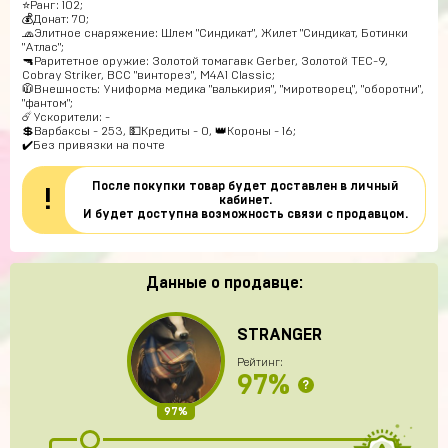
⭐️Ранг: 102;
💰Донат: 70;
🧢Элитное снаряжение: Шлем "Синдикат", Жилет "Синдикат, Ботинки
"Атлас";
🔫Раритетное оружие: Золотой томагавк Gerber, Золотой TEC-9,
Cobray Striker, ВСС "винторез", M4A1 Classic;
🧥Внешность: Униформа медика "валькирия", "миротворец", "оборотни",
"фантом";
☄️Ускорители: -
💲Варбаксы - 253, 💵Кредиты - 0, 👑Короны - 16;
✔️Без привязки на почте
После покупки товар будет доставлен в личный
!
кабинет.
И будет доступна возможность связи с продавцом.
Данные о продавце:
STRANGER
Рейтинг:
97%
?
97%