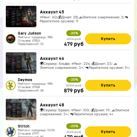
Аккаунт 45
⭐️Ранг: 60;💰Донат: 28;🧢Элитное снаряжение: 3;🔫
Раритетное оружие: 9
Gary Judson
-20%
Рейтинг продавца: 98%
Купить
599 руб
Отзывов: 67826
руб
479
Предложений: 92
Аккаунт 46
🌍Сервер: Альфа; ⭐️Ранг: 224; 💰Донат: 33; 🧢
Элитное снаряжение: 3+; 🔫Раритетное оружие: 5+;
Daymos
-20%
Рейтинг продавца: 98%
Купить
1099 руб
Отзывов: 67568
руб
879
Предложений: 68
Аккаунт 48
🌍Сервер: Браво; ⭐️Ранг: 100; 💰Донат: 19; 🧢Элитное
снаряжение: 3+; 🔫Раритетное оружие: 4+
Stitch
-20%
Рейтинг продавца: 100%
Купить
599 руб
Отзывов: 67917