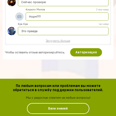
Сейчас проверю
Кирилл Милов
2 часа назад
Норм???
Ера Ера
час назад
Это правда
Загрузить больше
Чтобы оставить отзыв авторизируйтесь.
Авторизация
По любым вопросам или проблемам вы можете
обратиться в службу поддержки пользователей.
Мы с радостью ответим на любые вопросы!
База знаний