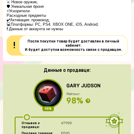
⚔ Новое оружие, 

🛡 Уникальная броня

⚡Ускорители

Расходные предметы
✔️Активация: промокод;
💻Платформы: PC, PS4, XBOX ONE, iOS, Android;
❗ Данные от аккаунта не нужны
После покупки товар будет доставлен в личный
!
кабинет.
И будет доступна возможность связи с продавцом.
Данные о продавце:
GARY JUDSON
Рейтинг:
98%
?
98%
Отзывов о
67900
продавце:
Продано товаров:
13503