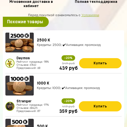
Мгновенная доставка в
Полная техподдержка
кабинет
Перед покупкой ознакомьтесь с
Условиями
Похожие товары
2500 К
Кредиты: 2500; ✔️Активация: промокод
Daymos
-20%
Рейтинг продавца: 98%
Купить
549 руб
Отзывов: 67641
руб
439
Предложений: 68
1000 К
Кредиты: 1000; ✔️Активация: промокод
Stranger
-20%
Рейтинг продавца: 97%
Купить
449 руб
Отзывов: 68425
руб
359
Предложений: 87
500 К