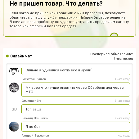
целях безопасности мы также рекомендуем изменить
Не пришел товар. Что делать?
пароль от почты. Вход в аккаунт с помощью аккаунта
Google Play. Для того, чтобы войти в купленный Вами
Если заказ не пришёл или возникли с ним проблемы, пожалуйста,
аккаунт нужно: Открыть настройки игры Нажать на
обратитесь в нашу службу поддержки. Найдем быстрое решение.
кнопку Google Play Выйти из текущего аккаунта Ввести
В случае, если проблему не удастся устранить, предложим замену
логин и пароль от купленного аккаунта (эти данные
товара или оформим возврат средств.
придут на почту после покупки) Загрузить новый
аккаунт В целях безопасности мы также рекомендуем
изменить пароль от почты.
Станислав
6 часов назад
С
куда вводить код для UC пополнения ?
Последнее обновление:
Онлайн чат
1 час назад
Agasfer
5 часов назад
Сильно я удивился когда все выдали)
Тимофей Гуляев
4 часа назад
А через что лучше оплатить через Сбербанк или через
МТС
Grummer Bro
3 часа назад
GB
Топ ваще
Леонид Шишкин
2 часа назад
Я не бот
Андрей Бурлаков
час назад