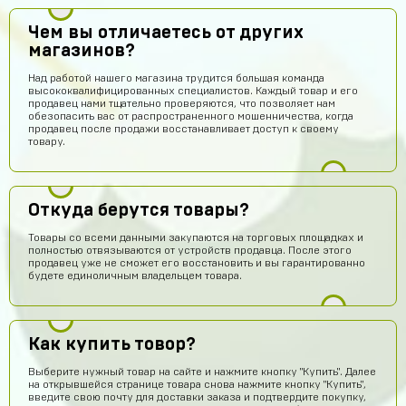
Чем вы отличаетесь от других
магазинов?
Над работой нашего магазина трудится большая команда
высококвалифицированных специалистов. Каждый товар и его
продавец нами тщательно проверяются, что позволяет нам
обезопасить вас от распространенного мошенничества, когда
продавец после продажи восстанавливает доступ к своему
товару.
Откуда берутся товары?
Товары со всеми данными закупаются на торговых площадках и
полностью отвязываются от устройств продавца. После этого
продавец уже не сможет его восстановить и вы гарантированно
будете единоличным владельцем товара.
Владислав Прохоров
14 часов назад
не реально нормальный сайт. купил акк за 300 руб,
Как купить товор?
пришло логин и пароль, поменял пароль, в акк зашел.
инвентарь прям как на скрине. супер магазин
Выберите нужный товар на сайте и нажмите кнопку "Купить". Далее
на открывшейся странице товара снова нажмите кнопку "Купить",
Макс Шепард
13 часов назад
введите свою почту для доставки заказа и подтвердите покупку,