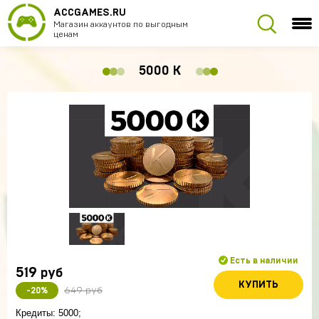
ACCGAMES.RU
Магазин аккаунтов по выгодным
ценам
5000 К
Есть в наличии
519
руб
КУПИТЬ
649 руб
-20%
Кредиты: 5000;