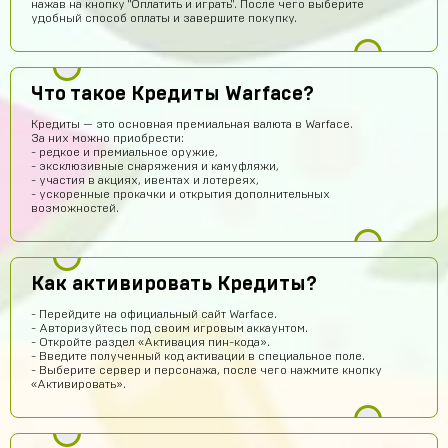
Не обман
нажав на кнопку "Оплатить и играть". После чего выберите
удобный способ оплаты и завершите покупку.
kotn37669
12 часов назад
Здравствуйте
Иван Малиновский
11 часов назад
Что такое Кредиты Warface?
Короче сайт збс
Кредиты — это основная премиальная валюта в Warface.
За них можно приобрести:
Андрей
10 часов назад
- редкое и премиальное оружие,
- эксклюзивные снаряжения и камуфляжи,
Найс
- участия в акциях, ивентах и лотереях,
- ускоренные прокачки и открытия дополнительных
Мурат Нурахметов
9 часов назад
возможностей.
Привет
Рома Орлов
8 часов назад
Как активировать Кредиты?
STANDPROMO
Андрей
7 часов назад
- Перейдите на официальный сайт Warface.
- Авторизуйтесь под своим игровым аккаунтом.
Вход в аккаунт с помощью Supercell ID. Для того, чтобы
- Откройте раздел «Активация пин-кода».
войти в купленный Вами аккаунт нужно: Открыть
- Введите полученный код активации в специальное поле.
настройки игры Нажать на кнопку Supercell ID Ввести
- Выберите сервер и персонажа, после чего нажмите кнопку
логин от купленного вами аккаунта и нажать кнопку
«Активировать».
Войти Зайти на электронную почту (логин и пароль от
почты вы получаете после покупки) и скопировать
полученный код активации Вернуться в игру и
использовать код активации Загрузить новый аккаунт В