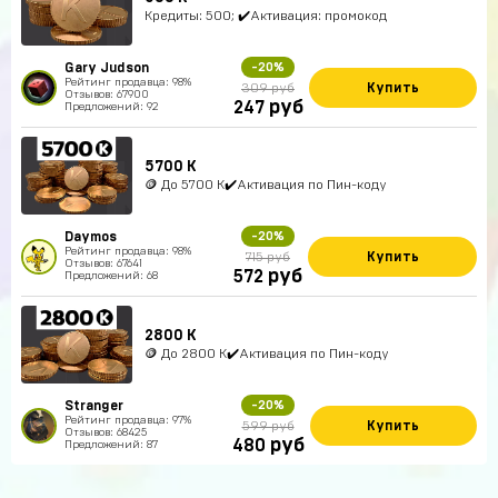
Кредиты: 500; ✔️Активация: промокод
Gary Judson
-20%
Рейтинг продавца: 98%
Купить
309 руб
Отзывов: 67900
руб
247
Предложений: 92
5700 К
🪙 До 5700 K✔️Активация по Пин-коду
Daymos
-20%
Рейтинг продавца: 98%
Купить
715 руб
Отзывов: 67641
руб
572
Предложений: 68
2800 К
🪙 До 2800 K✔️Активация по Пин-коду
Stranger
-20%
Рейтинг продавца: 97%
Купить
599 руб
Отзывов: 68425
руб
480
Предложений: 87