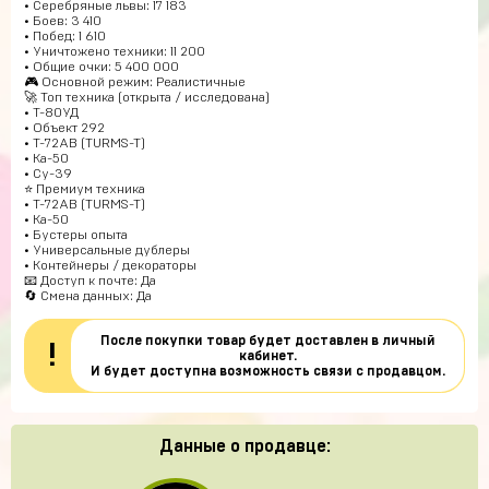
• Серебряные львы: 17 183
• Боев: 3 410
• Побед: 1 610
• Уничтожено техники: 11 200
• Общие очки: 5 400 000
🎮 Основной режим: Реалистичные
🚀 Топ техника (открыта / исследована)
• Т-80УД
• Объект 292
• T-72AB (TURMS-T)
• Ка-50
• Су-39
⭐ Премиум техника
• T-72AB (TURMS-T)
• Ка-50
• Бустеры опыта
• Универсальные дублеры
• Контейнеры / декораторы
📧 Доступ к почте: Да
🔄 Смена данных: Да
После покупки товар будет доставлен в личный
!
кабинет.
И будет доступна возможность связи с продавцом.
Данные о продавце: