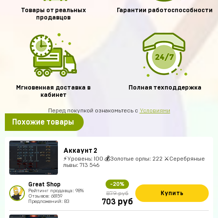
Товары от реальных
Гарантии работоспособности
продавцов
Мгновенная доставка в
Полная техподдержка
кабинет
Перед покупкой ознакомьтесь с
Условиями
Похожие товары
Аккаунт 2
⚡Уровень: 100 💰Золотые орлы: 222 ⚔Серебряные
львы: 713 546
Great Shop
-20%
Рейтинг продавца: 98%
Купить
879 руб
Отзывов: 68159
руб
703
Предложений: 83