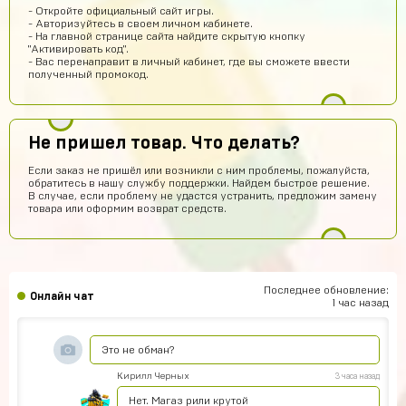
- Откройте официальный сайт игры.
Геннадий Быков
9 часов назад
- Авторизуйтесь в своем личном кабинете.
- На главной странице сайта найдите скрытую кнопку
и ахуел что за такую цену не наебали
"Активировать код".
- Вас перенаправит в личный кабинет, где вы сможете ввести
Кирилл Иванов
8 часов назад
полученный промокод.
ой *работает*
Егор Карачев
6 часов назад
Не пришел товар. Что делать?
ЕК
Топ сайт!
Если заказ не пришёл или возникли с ним проблемы, пожалуйста,
dranik
6 часов назад
обратитесь в нашу службу поддержки. Найдем быстрое решение.
В случае, если проблему не удастся устранить, предложим замену
спс
товара или оформим возврат средств.
Пэндлтон Джонс
5 часов назад
Сайт просто топ
Тёма Водянников
4 часа назад
Последнее обновление:
Онлайн чат
Всё прекрасно робит аккаунт топчик))
1 час назад
Егор Климов
3 часа назад
Это не обман?
Кирилл Черных
3 часа назад
Нет. Магаз рили крутой