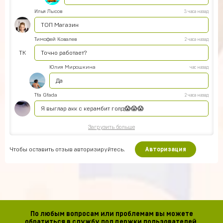
Илья Лысов
3 часа назад
ТОП Магазин
Тимофей Ковалев
2 часа назад
ТК
Точно работает?
Юлия Мирошкина
час назад
Да
Tfa Gfada
2 часа назад
Я выглар акк с керамбит голд😱😱😱
Загрузить больше
Чтобы оставить отзыв авторизируйтесь.
Авторизация
По любым вопросам или проблемам вы можете
обратиться в службу поддержки пользователей.