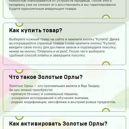
полностью отвязываются от устройств продавца. После этого
продавец уже не сможет его восстановить и вы гарантированно
будете единоличным владельцем товара.
Как купить товар?
Ера Ера
15 часов назад
Выберите нужный товар на сайте и нажмите кнопку "Купить". Далее
Это правда
на открывшейся странице товара снова нажмите кнопку "Купить",
введите свою почту для доставки заказа и подтвердите покупку,
нажав на кнопку "Оплатить и играть". После чего выберите
Sobolev-Dimas
14 часов назад
удобный способ оплаты и завершите покупку.
Вроде магаз крутой
Тамерлан Хамраев
12 часов назад
Это рили рили
Что такое Золотые Орлы?
Даниил Анисимов
12 часов назад
Золотые Орлы — это премиальная валюта в Вар Тандер.
За них можно приобрести:
Акк норм
- премиум технику и уникальные машины,
- ускорения исследований и обучения экипажа,
Алексей Полочанский
11 часов назад
- редкие модификации, камуфляжи и внутриигровые предметов.
Сябки😘 аккаунт получил сразу после оплаты
Всеволод Кожин
10 часов назад
Как активировать Золотые Орлы?
Пацаны сайт рили робит! Взял гемов длали промокод
вел в гугл плей и все пришло! Я апж не поверил