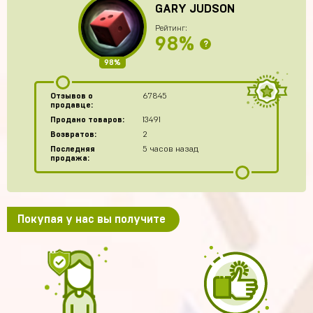
GARY JUDSON
Рейтинг:
98%
?
98%
Отзывов о
67845
продавце:
Продано товаров:
13491
Возвратов:
2
Последняя
5 часов назад
продажа:
Покупая у нас вы получите