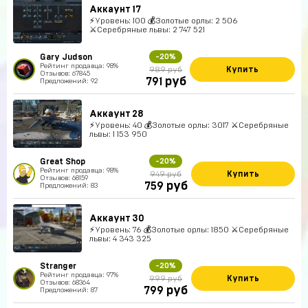
Аккаунт 17
⚡Уровень: 100 💰Золотые орлы: 2 506
⚔Серебряные львы: 2 747 521
Gary Judson
-20%
Рейтинг продавца: 98%
Купить
989 руб
Отзывов: 67845
руб
791
Предложений: 92
Аккаунт 28
⚡Уровень: 40 💰Золотые орлы: 3017 ⚔Серебряные
львы: 1 153 950
Great Shop
-20%
Рейтинг продавца: 98%
Купить
949 руб
Отзывов: 68159
руб
759
Предложений: 83
Аккаунт 30
⚡Уровень: 76 💰Золотые орлы: 1850 ⚔Серебряные
львы: 4 343 325
Stranger
-20%
Рейтинг продавца: 97%
Купить
999 руб
Отзывов: 68364
руб
799
Предложений: 87