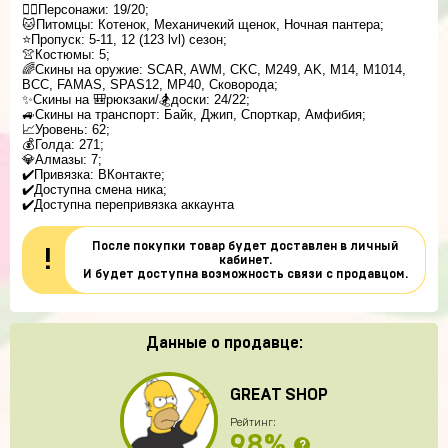
🚶‍♂️Персонажи: 19/20;
🐱Питомцы: Котенок, Механичекий щенок, Ночная пантера;
⭐️Пропуск: 5-11, 12 (123 lvl) сезон;
👚Костюмы: 5;
🌈Скины на оружие: SCAR, AWM, CKC, M249, AK, M14, M1014,
BCC, FAMAS, SPAS12, MP40, Сковорода;
✨Скины на 🎒рюкзаки/🏂доски: 24/22;
🚙Скины на транспорт: Байк, Джип, Спорткар, Амфибия;
📈Уровень: 62;
💰Голда: 271;
💎Алмазы: 7;
✔️Привязка: ВКонтакте;
✔️Доступна смена ника;
✔️Доступна перепривязка аккаунта
После покупки товар будет доставлен в личный
!
кабинет.
И будет доступна возможность связи с продавцом.
Данные о продавце:
GREAT SHOP
Рейтинг:
98%
?