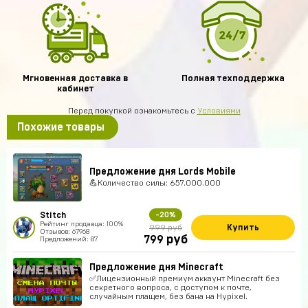
Мгновенная доставка в
Полная техподдержка
кабинет
Перед покупкой ознакомьтесь с
Условиями
Похожие товары
Предложение дня Lords Mobile
💪Количество силы: 657.000.000
Stitch
-20%
Рейтинг продавца: 100%
Купить
999 руб
Отзывов: 67968
руб
799
Предложений: 87
Предложение дня Minecraft
✅Лицензионный премиум аккаунт Minecraft без
секретного вопроса, с доступом к почте,
случайным плащем, без бана на Hypixel.