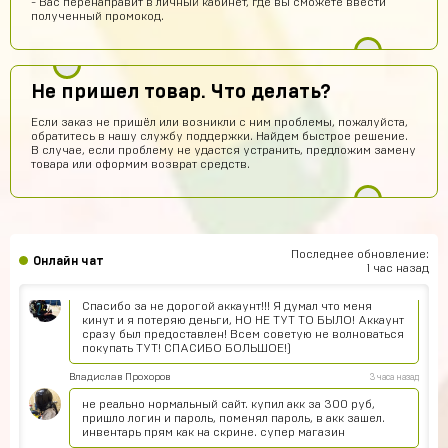
- Вас перенаправит в личный кабинет, где вы сможете ввести
полученный промокод.
Дима Кудрявцев
8 часов назад
Сайт норм ? Хочу акк купить
Серёжа Ламбин
6 часов назад
Не пришел товар. Что делать?
Подскажите пожалуйста у меня у одного так что когда
Если заказ не пришёл или возникли с ним проблемы, пожалуйста,
ввожу данные карты имя держателя не работает ?
обратитесь в нашу службу поддержки. Найдем быстрое решение.
В случае, если проблему не удастся устранить, предложим замену
Техническая поддержка
6 часов назад
товара или оформим возврат средств.
Обратитесь, пожалуйста, в техническую
поддержку, там вам помогут.
Ваня Авдеев
5 часов назад
ВА
Пацаны го чатится
Последнее обновление:
Онлайн чат
1 час назад
Глеб Семеняка
4 часа назад
Спасибо за не дорогой аккаунт!!! Я думал что меня
кинут и я потеряю деньги, НО НЕ ТУТ ТО БЫЛО! Аккаунт
сразу был предоставлен! Всем советую не волноваться
покупать ТУТ! СПАСИБО БОЛЬШОЕ!)
Владислав Прохоров
3 часа назад
не реально нормальный сайт. купил акк за 300 руб,
пришло логин и пароль, поменял пароль, в акк зашел.
инвентарь прям как на скрине. супер магазин