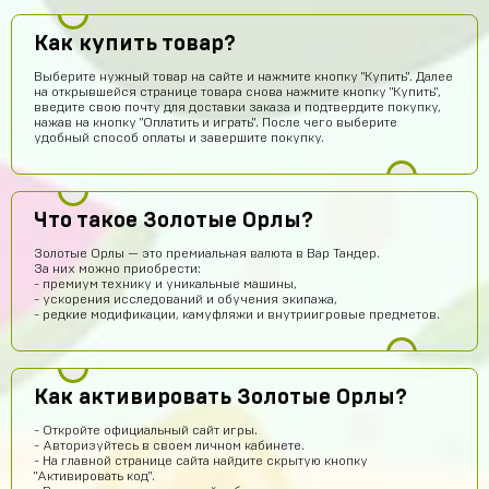
Как купить товар?
Выберите нужный товар на сайте и нажмите кнопку "Купить". Далее
на открывшейся странице товара снова нажмите кнопку "Купить",
dragon
14 часов назад
введите свою почту для доставки заказа и подтвердите покупку,
Завтра закину 1000 будем проверку делать
нажав на кнопку "Оплатить и играть". После чего выберите
удобный способ оплаты и завершите покупку.
Ilias Amandyq
13 часов назад
крутой сайт
Илья Лобазов
13 часов назад
Что такое Золотые Орлы?
Пацаны рил не обманывают
Золотые Орлы — это премиальная валюта в Вар Тандер.
За них можно приобрести:
Данил Петров
12 часов назад
- премиум технику и уникальные машины,
- ускорения исследований и обучения экипажа,
ДП
Все дошло спасибо
- редкие модификации, камуфляжи и внутриигровые предметов.
Дима Ганюшин
10 часов назад
А как купить ак через билайн
Как активировать Золотые Орлы?
Евгений Пирогов
10 часов назад
Это честно?
- Откройте официальный сайт игры.
- Авторизуйтесь в своем личном кабинете.
Денис Щетинин
9 часов назад
- На главной странице сайта найдите скрытую кнопку
"Активировать код".
на почту придти должно