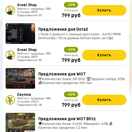
Great Shop
-20%
Рейтинг продавца: 98%
Купить
999 руб
Отзывов: 68199
руб
799
Предложений: 83
Предложение дня Dota2
✅Dota 2 аккаунт с полным доступом - 6690 MMR
(Immortal) ✅Есть аркана Demon Eater на Сфа
Great Shop
-20%
Рейтинг продавца: 98%
Купить
999 руб
Отзывов: 68199
руб
799
Предложений: 83
Предложение дня WOT
🎌Количество боев: 58 000; 🏆Процент побед: 50%;
💰Количество кредитов: 106 тыс
Daymos
-20%
Рейтинг продавца: 98%
Купить
999 руб
Отзывов: 67623
руб
799
Предложений: 68
Предложение дня WOT Blitz
🌍Количество боев: 11.000 ⚡Винрейт: 65% 💰
Количество кредитов: 1.2 млн