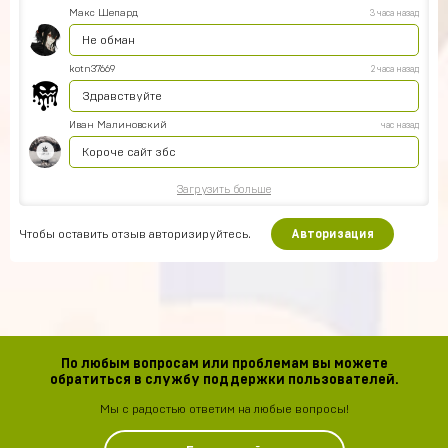
Макс Шепард
3 часа назад
Не обман
kotn37669
2 часа назад
Здравствуйте
Иван Малиновский
час назад
Короче сайт збс
Загрузить больше
Чтобы оставить отзыв авторизируйтесь.
Авторизация
По любым вопросам или проблемам вы можете
обратиться в службу поддержки пользователей.
Мы с радостью ответим на любые вопросы!