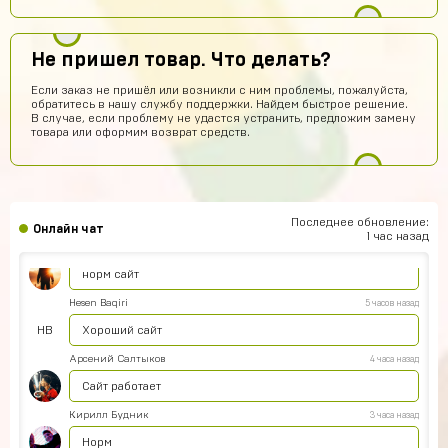
Айнур Кулиева
9 часов назад
Акк пришел)))
Не пришел товар. Что делать?
Иван Горобинский
9 часов назад
Если заказ не пришёл или возникли с ним проблемы, пожалуйста,
Куда пришел? На почту?
обратитесь в нашу службу поддержки. Найдем быстрое решение.
В случае, если проблему не удастся устранить, предложим замену
Гоша Кемертелидзе
9 часов назад
товара или оформим возврат средств.
ГК
Я хз насчёт сайта. Куплю аккаунт и напишу ещё раз
обман, или нет
Daniel Abazov
6 часов назад
DA
куплю
Последнее обновление:
Онлайн чат
1 час назад
Алексей Санкин
6 часов назад
норм сайт
Hesen Baqiri
5 часов назад
HB
Хороший сайт
Арсений Салтыков
4 часа назад
Сайт работает
Кирилл Будник
3 часа назад
Норм