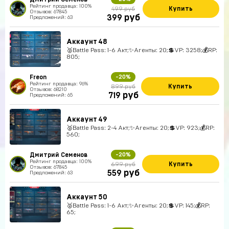
Рейтинг продавца: 100%
Купить
499 руб
Отзывов: 67845
руб
399
Предложений: 63
Аккаунт 48
🥈Battle Pass: 1-6 Акт;✨Агенты: 20;💲VP: 3258;💰RP:
805;
Freon
-20%
Рейтинг продавца: 96%
Купить
899 руб
Отзывов: 68210
руб
719
Предложений: 65
Аккаунт 49
🥈Battle Pass: 2-4 Акт;✨Агенты: 20;💲VP: 923;💰RP:
560;
Дмитрий Семенов
-20%
Рейтинг продавца: 100%
Купить
699 руб
Отзывов: 67845
руб
559
Предложений: 63
Аккаунт 50
🥈Battle Pass: 1-6 Акт;✨Агенты: 20;💲VP: 145;💰RP:
65;