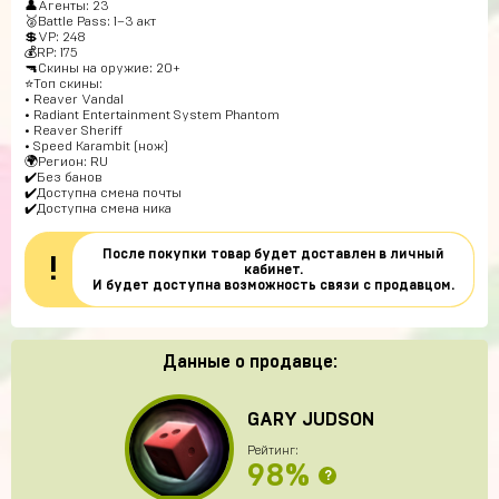
👤Агенты: 23
🥈Battle Pass: 1–3 акт
💲VP: 248
💰RP: 175
🔫Скины на оружие: 20+
⭐Топ скины:
• Reaver Vandal
• Radiant Entertainment System Phantom
• Reaver Sheriff
• Speed Karambit (нож)
🌍Регион: RU
✔️Без банов
✔️Доступна смена почты
✔️Доступна смена ника
После покупки товар будет доставлен в личный
!
кабинет.
И будет доступна возможность связи с продавцом.
Данные о продавце:
GARY JUDSON
Рейтинг:
98%
?