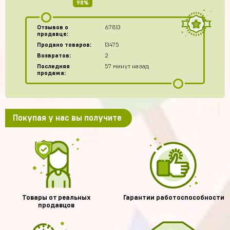
98%
Отзывов о
67813
продавце:
Продано товаров:
13475
Возвратов:
2
Последняя
57 минут назад
продажа:
Покупая у нас вы получите
Товары от реальных
Гарантии работоспособности
продавцов