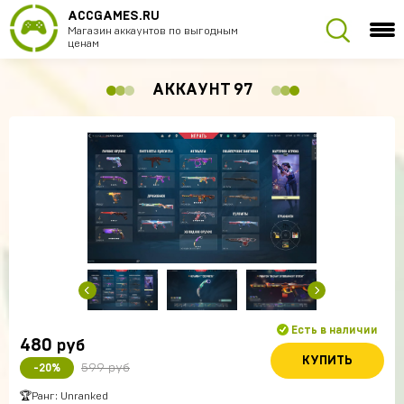
ACCGAMES.RU
Магазин аккаунтов по выгодным
ценам
АККАУНТ 97
Есть в наличии
480
руб
КУПИТЬ
599 руб
-20%
🏆Ранг: Unranked