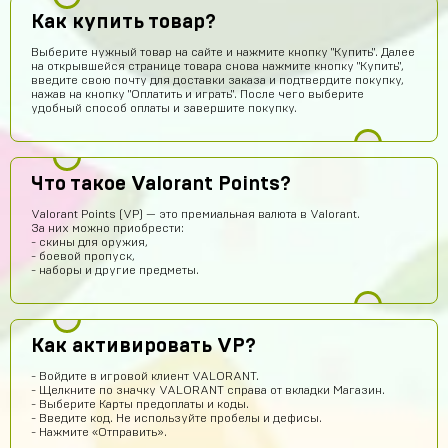
Как купить товар?
Выберите нужный товар на сайте и нажмите кнопку "Купить". Далее
на открывшейся странице товара снова нажмите кнопку "Купить",
введите свою почту для доставки заказа и подтвердите покупку,
нажав на кнопку "Оплатить и играть". После чего выберите
удобный способ оплаты и завершите покупку.
Vladislav Vporyade
15 часов назад
Сайт топ
Timofei Fivtitwo
14 часов назад
Что такое Valorant Points?
норм сайт
Valorant Points (VP) — это премиальная валюта в Valorant.
За них можно приобрести:
somftdcrew
13 часов назад
- скины для оружия,
- боевой пропуск,
Сайт просто супер
- наборы и другие предметы.
Диана Щербетова
12 часов назад
Класс
Как активировать VP?
Egopkabossuk Dscraft
11 часов назад
Топ4ik воще!)
- Войдите в игровой клиент VALORANT.
- Щелкните по значку VALORANT справа от вкладки Магазин.
Ilya
10 часов назад
- Выберите Карты предоплаты и коды.
- Введите код. Не используйте пробелы и дефисы.
Подходит на ps4?
- Нажмите «Отправить».