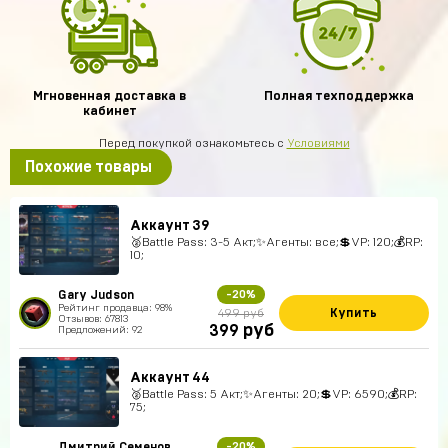
Мгновенная доставка в
Полная техподдержка
кабинет
Перед покупкой ознакомьтесь с
Условиями
Похожие товары
Аккаунт 39
🥈Battle Pass: 3-5 Акт;✨Агенты: все;💲VP: 120;💰RP:
10;
Gary Judson
-20%
Рейтинг продавца: 98%
Купить
499 руб
Отзывов: 67813
руб
399
Предложений: 92
Аккаунт 44
🥈Battle Pass: 5 Акт;✨Агенты: 20;💲VP: 6590;💰RP:
75;
Дмитрий Семенов
-20%